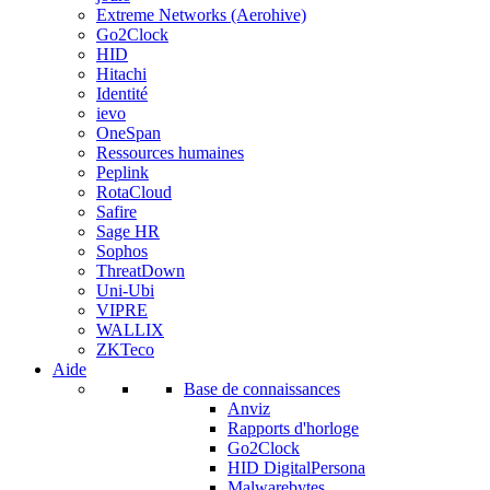
Extreme Networks (Aerohive)
Go2Clock
HID
Hitachi
Identité
ievo
OneSpan
Ressources humaines
Peplink
RotaCloud
Safire
Sage HR
Sophos
ThreatDown
Uni-Ubi
VIPRE
WALLIX
ZKTeco
Aide
Base de connaissances
Anviz
Rapports d'horloge
Go2Clock
HID DigitalPersona
Malwarebytes