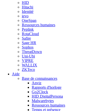
HID
Hitachi
Identité
ievo
OneSpan
Ressources humaines
Peplink
RotaCloud
Safire
Sage HR
Sophos
ThreatDown
Uni-Ubi
VIPRE
WALLIX
ZKTeco
Aide
Base de connaissances
Anviz
Rapports d'horloge
Go2Clock
HID DigitalPersona
Malwarebytes
Ressources humaines
Temps et présence