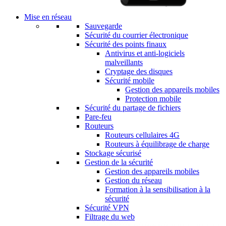
Mise en réseau
Sauvegarde
Sécurité du courrier électronique
Sécurité des points finaux
Antivirus et anti-logiciels
malveillants
Cryptage des disques
Sécurité mobile
Gestion des appareils mobiles
Protection mobile
Sécurité du partage de fichiers
Pare-feu
Routeurs
Routeurs cellulaires 4G
Routeurs à équilibrage de charge
Stockage sécurisé
Gestion de la sécurité
Gestion des appareils mobiles
Gestion du réseau
Formation à la sensibilisation à la
sécurité
Sécurité VPN
Filtrage du web