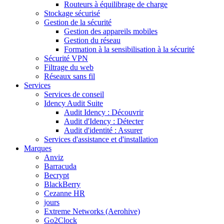
Routeurs à équilibrage de charge
Stockage sécurisé
Gestion de la sécurité
Gestion des appareils mobiles
Gestion du réseau
Formation à la sensibilisation à la sécurité
Sécurité VPN
Filtrage du web
Réseaux sans fil
Services
Services de conseil
Idency Audit Suite
Audit Idency : Découvrir
Audit d'Idency : Détecter
Audit d'identité : Assurer
Services d'assistance et d'installation
Marques
Anviz
Barracuda
Becrypt
BlackBerry
Cezanne HR
jours
Extreme Networks (Aerohive)
Go2Clock