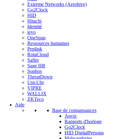
Extreme Networks (Aerohive)
Go2Clock
HID
Hitachi
Identité
ievo
OneSpan
Ressources humaines
Peplink
RotaCloud
Safire
Sage HR
Sophos
ThreatDown
Uni-Ubi
VIPRE
WALLIX
ZKTeco
Aide
Base de connaissances
Anviz
Rapports d'horloge
Go2Clock
HID DigitalPersona
Malwarebytes