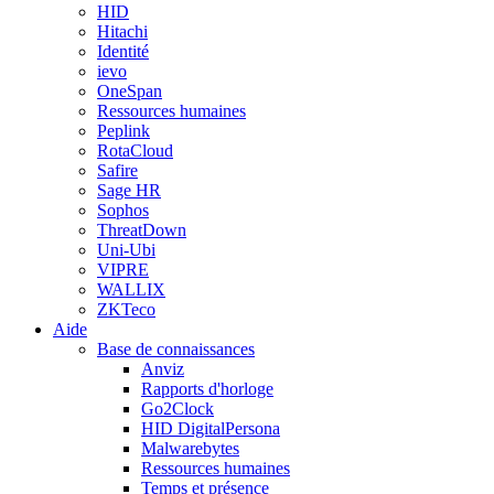
HID
Hitachi
Identité
ievo
OneSpan
Ressources humaines
Peplink
RotaCloud
Safire
Sage HR
Sophos
ThreatDown
Uni-Ubi
VIPRE
WALLIX
ZKTeco
Aide
Base de connaissances
Anviz
Rapports d'horloge
Go2Clock
HID DigitalPersona
Malwarebytes
Ressources humaines
Temps et présence