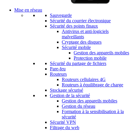
Mise en réseau
Sauvegarde
Sécurité du courrier électronique
Sécurité des points finaux
Antivirus et anti-logiciels
malveillants
Cryptage des disques
Sécurité mobile
Gestion des appareils mobiles
Protection mobile
Sécurité du partage de fichiers
Pare-feu
Routeurs
Routeurs cellulaires 4G
Routeurs à équilibrage de charge
Stockage sécurisé
Gestion de la sécurité
Gestion des appareils mobiles
Gestion du réseau
Formation à la sensibilisation à la
sécurité
Sécurité VPN
Filtrage du web