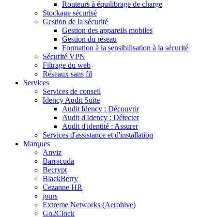
Routeurs à équilibrage de charge
Stockage sécurisé
Gestion de la sécurité
Gestion des appareils mobiles
Gestion du réseau
Formation à la sensibilisation à la sécurité
Sécurité VPN
Filtrage du web
Réseaux sans fil
Services
Services de conseil
Idency Audit Suite
Audit Idency : Découvrir
Audit d'Idency : Détecter
Audit d'identité : Assurer
Services d'assistance et d'installation
Marques
Anviz
Barracuda
Becrypt
BlackBerry
Cezanne HR
jours
Extreme Networks (Aerohive)
Go2Clock