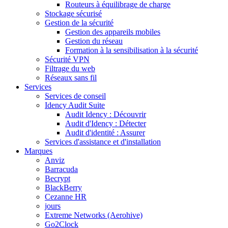
Routeurs à équilibrage de charge
Stockage sécurisé
Gestion de la sécurité
Gestion des appareils mobiles
Gestion du réseau
Formation à la sensibilisation à la sécurité
Sécurité VPN
Filtrage du web
Réseaux sans fil
Services
Services de conseil
Idency Audit Suite
Audit Idency : Découvrir
Audit d'Idency : Détecter
Audit d'identité : Assurer
Services d'assistance et d'installation
Marques
Anviz
Barracuda
Becrypt
BlackBerry
Cezanne HR
jours
Extreme Networks (Aerohive)
Go2Clock