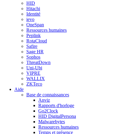
HID
Hitachi
Identité
ievo
OneSpan
Ressources humaines
Peplink
RotaCloud
Safire
Sage HR
Sophos
ThreatDown
Uni-Ubi
VIPRE
WALLIX
ZKTeco
Aide
Base de connaissances
Anviz
Rapports d'horloge
Go2Clock
HID DigitalPersona
Malwarebytes
Ressources humaines
Temps et présence