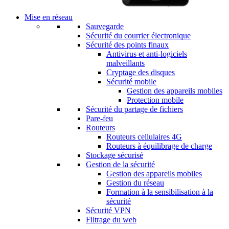
Mise en réseau
Sauvegarde
Sécurité du courrier électronique
Sécurité des points finaux
Antivirus et anti-logiciels
malveillants
Cryptage des disques
Sécurité mobile
Gestion des appareils mobiles
Protection mobile
Sécurité du partage de fichiers
Pare-feu
Routeurs
Routeurs cellulaires 4G
Routeurs à équilibrage de charge
Stockage sécurisé
Gestion de la sécurité
Gestion des appareils mobiles
Gestion du réseau
Formation à la sensibilisation à la
sécurité
Sécurité VPN
Filtrage du web