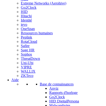
Extreme Networks (Aerohive)
Go2Clock
HID
Hitachi
Identité
ievo
OneSpan
Ressources humaines
Peplink
RotaCloud
Safire
Sage HR
Sophos
ThreatDown
Uni-Ubi
VIPRE
WALLIX
ZKTeco
Aide
Base de connaissances
Anviz
Rapports d'horloge
Go2Clock
HID DigitalPersona
Malwarebytes