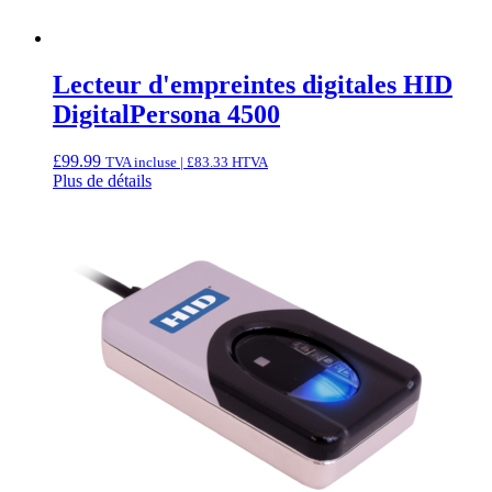
Lecteur d'empreintes digitales HID
DigitalPersona 4500
£
99.99
TVA incluse |
£
83.33
HTVA
Plus de détails