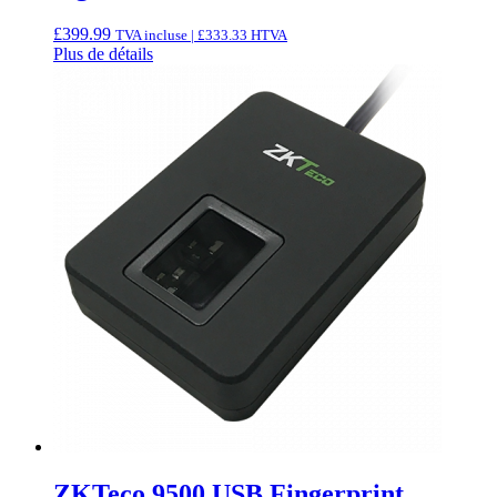
£
399.99
TVA incluse |
£
333.33
HTVA
Plus de détails
ZKTeco 9500 USB Fingerprint