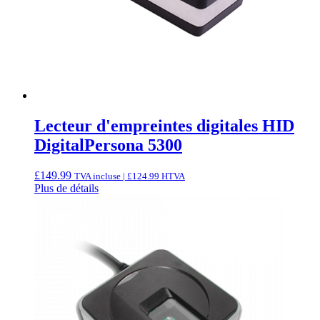
Lecteur d'empreintes digitales HID
DigitalPersona 5300
£
149.99
TVA incluse |
£
124.99
HTVA
Plus de détails