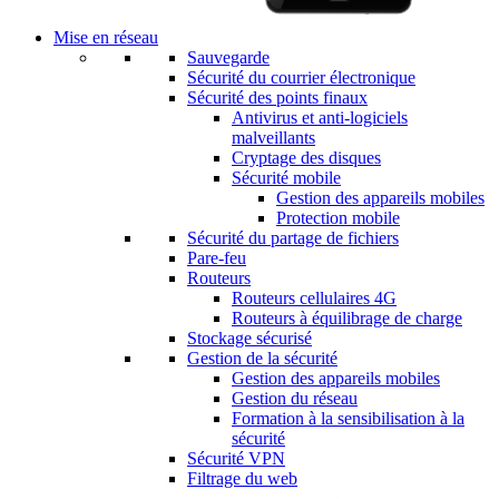
Mise en réseau
Sauvegarde
Sécurité du courrier électronique
Sécurité des points finaux
Antivirus et anti-logiciels
malveillants
Cryptage des disques
Sécurité mobile
Gestion des appareils mobiles
Protection mobile
Sécurité du partage de fichiers
Pare-feu
Routeurs
Routeurs cellulaires 4G
Routeurs à équilibrage de charge
Stockage sécurisé
Gestion de la sécurité
Gestion des appareils mobiles
Gestion du réseau
Formation à la sensibilisation à la
sécurité
Sécurité VPN
Filtrage du web