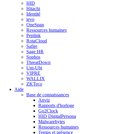
HID
Hitachi
Identité
ievo
OneSpan
Ressources humaines
Peplink
RotaCloud
Safire
Sage HR
Sophos
ThreatDown
Uni-Ubi
VIPRE
WALLIX
ZKTeco
Aide
Base de connaissances
Anviz
Rapports d'horloge
Go2Clock
HID DigitalPersona
Malwarebytes
Ressources humaines
Temps et présence