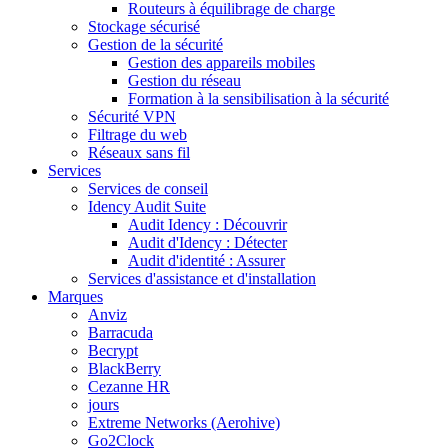
Routeurs à équilibrage de charge
Stockage sécurisé
Gestion de la sécurité
Gestion des appareils mobiles
Gestion du réseau
Formation à la sensibilisation à la sécurité
Sécurité VPN
Filtrage du web
Réseaux sans fil
Services
Services de conseil
Idency Audit Suite
Audit Idency : Découvrir
Audit d'Idency : Détecter
Audit d'identité : Assurer
Services d'assistance et d'installation
Marques
Anviz
Barracuda
Becrypt
BlackBerry
Cezanne HR
jours
Extreme Networks (Aerohive)
Go2Clock