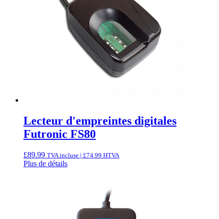
Lecteur d'empreintes digitales
Futronic FS80
£
89.99
TVA incluse |
£
74.99
HTVA
Plus de détails