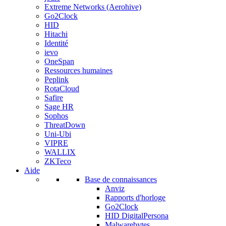
Extreme Networks (Aerohive)
Go2Clock
HID
Hitachi
Identité
ievo
OneSpan
Ressources humaines
Peplink
RotaCloud
Safire
Sage HR
Sophos
ThreatDown
Uni-Ubi
VIPRE
WALLIX
ZKTeco
Aide
Base de connaissances
Anviz
Rapports d'horloge
Go2Clock
HID DigitalPersona
Malwarebytes