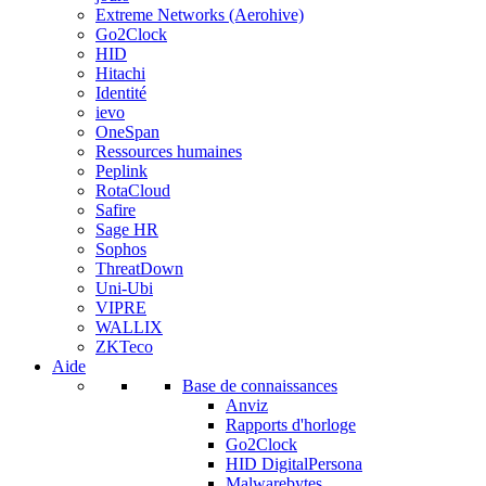
Extreme Networks (Aerohive)
Go2Clock
HID
Hitachi
Identité
ievo
OneSpan
Ressources humaines
Peplink
RotaCloud
Safire
Sage HR
Sophos
ThreatDown
Uni-Ubi
VIPRE
WALLIX
ZKTeco
Aide
Base de connaissances
Anviz
Rapports d'horloge
Go2Clock
HID DigitalPersona
Malwarebytes