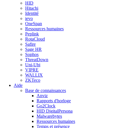
HID
Hitachi
Identité
ievo
OneSpan
Ressources humaines
Peplink
RotaCloud
Safire
Sage HR
Sophos
ThreatDown
Uni-Ubi
VIPRE
WALLIX
ZKTeco
Aide
Base de connaissances
Anviz
Rapports d'horloge
Go2Clock
HID DigitalPersona
Malwarebytes
Ressources humaines
Temps et présence