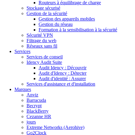
Routeurs à équilibrage de charge
Stockage sécurisé
Gestion de la sécurité
Gestion des appareils mobiles
Gestion du réseau
Formation à la sensibilisation à la sécurité
Sécurité VPN
Filtrage du web
Réseaux sans fil
Services
Services de conseil
Idency Audit Suite
Audit Idency : Découvrir
Audit d'Idency : Détecter
Audit d'identité : Assurer
Services d'assistance et d'installation
Marques
Anviz
Barracuda
Becrypt
BlackBerry
Cezanne HR
jours
Extreme Networks (Aerohive)
Go2Clock