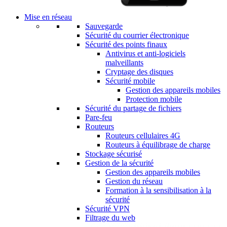
Mise en réseau
Sauvegarde
Sécurité du courrier électronique
Sécurité des points finaux
Antivirus et anti-logiciels
malveillants
Cryptage des disques
Sécurité mobile
Gestion des appareils mobiles
Protection mobile
Sécurité du partage de fichiers
Pare-feu
Routeurs
Routeurs cellulaires 4G
Routeurs à équilibrage de charge
Stockage sécurisé
Gestion de la sécurité
Gestion des appareils mobiles
Gestion du réseau
Formation à la sensibilisation à la
sécurité
Sécurité VPN
Filtrage du web