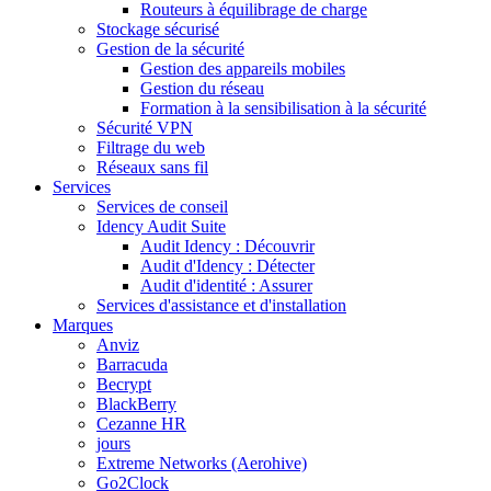
Routeurs à équilibrage de charge
Stockage sécurisé
Gestion de la sécurité
Gestion des appareils mobiles
Gestion du réseau
Formation à la sensibilisation à la sécurité
Sécurité VPN
Filtrage du web
Réseaux sans fil
Services
Services de conseil
Idency Audit Suite
Audit Idency : Découvrir
Audit d'Idency : Détecter
Audit d'identité : Assurer
Services d'assistance et d'installation
Marques
Anviz
Barracuda
Becrypt
BlackBerry
Cezanne HR
jours
Extreme Networks (Aerohive)
Go2Clock