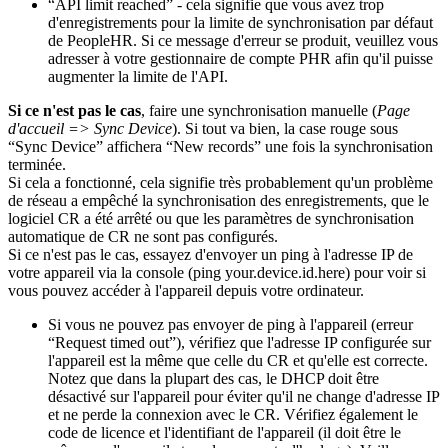
“API limit reached” - cela signifie que vous avez trop
d'enregistrements pour la limite de synchronisation par défaut
de PeopleHR. Si ce message d'erreur se produit, veuillez vous
adresser à votre gestionnaire de compte PHR afin qu'il puisse
augmenter la limite de l'API.
Si ce n'est pas le cas
, faire une synchronisation manuelle (
Page
d'accueil => Sync Device
). Si tout va bien, la case rouge sous
“Sync Device” affichera “New records” une fois la synchronisation
terminée.
Si cela a fonctionné, cela signifie très probablement qu'un problème
de réseau a empêché la synchronisation des enregistrements, que le
logiciel CR a été arrêté ou que les paramètres de synchronisation
automatique de CR ne sont pas configurés.
Si ce n'est pas le cas, essayez d'envoyer un ping à l'adresse IP de
votre appareil via la console (ping your.device.id.here) pour voir si
vous pouvez accéder à l'appareil depuis votre ordinateur.
Si vous ne pouvez pas envoyer de ping à l'appareil (erreur
“Request timed out”), vérifiez que l'adresse IP configurée sur
l'appareil est la même que celle du CR et qu'elle est correcte.
Notez que dans la plupart des cas, le DHCP doit être
désactivé sur l'appareil pour éviter qu'il ne change d'adresse IP
et ne perde la connexion avec le CR. Vérifiez également le
code de licence et l'identifiant de l'appareil (il doit être le