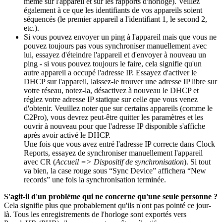
même sur l'appareil et sur les rapports d'horloge). Veillez
également à ce que les identifiants de vos appareils soient
séquencés (le premier appareil a l'identifiant 1, le second 2,
etc.).
Si vous pouvez envoyer un ping à l'appareil mais que vous ne
pouvez toujours pas vous synchroniser manuellement avec
lui, essayez d'éteindre l'appareil et d'envoyer à nouveau un
ping - si vous pouvez toujours le faire, cela signifie qu'un
autre appareil a occupé l'adresse IP. Essayez d'activer le
DHCP sur l'appareil, laissez-le trouver une adresse IP libre sur
votre réseau, notez-la, désactivez à nouveau le DHCP et
réglez votre adresse IP statique sur celle que vous venez
d'obtenir. Veuillez noter que sur certains appareils (comme le
C2Pro), vous devrez peut-être quitter les paramètres et les
ouvrir à nouveau pour que l'adresse IP disponible s'affiche
après avoir activé le DHCP.
Une fois que vous avez entré l'adresse IP correcte dans Clock
Reports, essayez de synchroniser manuellement l'appareil
avec CR (
Accueil => Dispositif de synchronisation
). Si tout
va bien, la case rouge sous “Sync Device” affichera “New
records” une fois la synchronisation terminée.
S'agit-il d'un problème qui ne concerne qu'une seule personne ?
Cela signifie plus que probablement qu'ils n'ont pas pointé ce jour-
là. Tous les enregistrements de l'horloge sont exportés vers