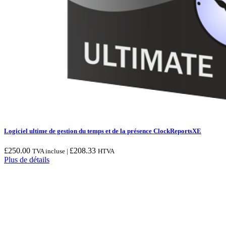
Logiciel ultime de gestion du temps et de la présence ClockReportsXE
£
250.00
£
208.33
TVA incluse |
HTVA
Plus de détails