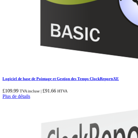
Logiciel de base de Pointage et Gestion des Temps ClockReportsXE
£
109.99
£
91.66
TVA incluse |
HTVA
Plus de détails