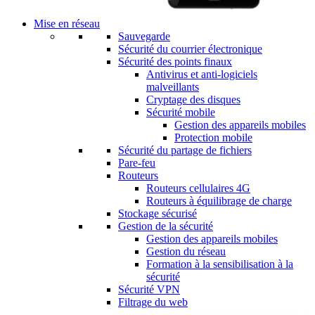
Mise en réseau
Sauvegarde
Sécurité du courrier électronique
Sécurité des points finaux
Antivirus et anti-logiciels
malveillants
Cryptage des disques
Sécurité mobile
Gestion des appareils mobiles
Protection mobile
Sécurité du partage de fichiers
Pare-feu
Routeurs
Routeurs cellulaires 4G
Routeurs à équilibrage de charge
Stockage sécurisé
Gestion de la sécurité
Gestion des appareils mobiles
Gestion du réseau
Formation à la sensibilisation à la
sécurité
Sécurité VPN
Filtrage du web