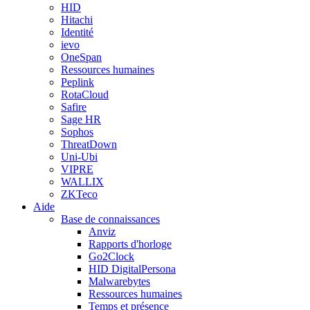
HID
Hitachi
Identité
ievo
OneSpan
Ressources humaines
Peplink
RotaCloud
Safire
Sage HR
Sophos
ThreatDown
Uni-Ubi
VIPRE
WALLIX
ZKTeco
Aide
Base de connaissances
Anviz
Rapports d'horloge
Go2Clock
HID DigitalPersona
Malwarebytes
Ressources humaines
Temps et présence