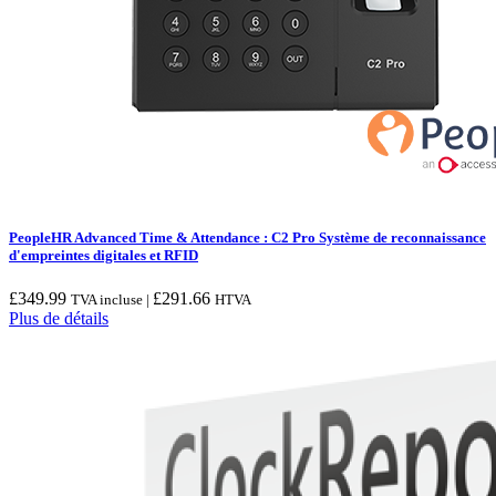
PeopleHR Advanced Time & Attendance : C2 Pro Système de reconnaissance
d'empreintes digitales et RFID
£
349.99
£
291.66
TVA incluse |
HTVA
Plus de détails