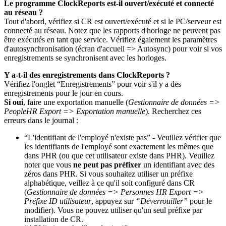
Le programme ClockReports est-il ouvert/exécuté et connecté
au réseau ?
Tout d'abord, vérifiez si CR est ouvert/exécuté et si le PC/serveur est
connecté au réseau. Notez que les rapports d'horloge ne peuvent pas
être exécutés en tant que service. Vérifiez également les paramètres
d'autosynchronisation (écran d'accueil => Autosync) pour voir si vos
enregistrements se synchronisent avec les horloges.
Y a-t-il des enregistrements dans ClockReports ?
Vérifiez l'onglet “Enregistrements” pour voir s'il y a des
enregistrements pour le jour en cours.
Si oui
, faire une exportation manuelle (
Gestionnaire de données =>
PeopleHR Export => Exportation manuelle
). Recherchez ces
erreurs dans le journal :
“L'identifiant de l'employé n'existe pas” - Veuillez vérifier que
les identifiants de l'employé sont exactement les mêmes que
dans PHR (ou que cet utilisateur existe dans PHR). Veuillez
noter que vous
ne peut pas préfixer
un identifiant avec des
zéros dans PHR. Si vous souhaitez utiliser un préfixe
alphabétique, veillez à ce qu'il soit configuré dans CR
(
Gestionnaire de données => Personnes HR Export =>
Préfixe ID utilisateur
, appuyez sur
“Déverrouiller”
pour le
modifier). Vous ne pouvez utiliser qu'un seul préfixe par
installation de CR.