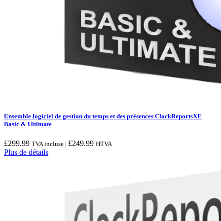
Ensemble logiciel de gestion du temps et des présences ClockReportsXE
Basic & Ultimate
£
299.99
£
249.99
TVA incluse |
HTVA
Plus de détails