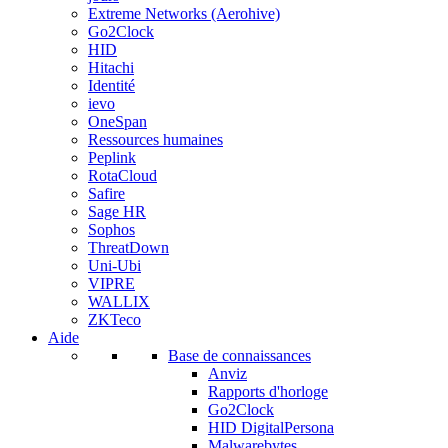
Extreme Networks (Aerohive)
Go2Clock
HID
Hitachi
Identité
ievo
OneSpan
Ressources humaines
Peplink
RotaCloud
Safire
Sage HR
Sophos
ThreatDown
Uni-Ubi
VIPRE
WALLIX
ZKTeco
Aide
Base de connaissances
Anviz
Rapports d'horloge
Go2Clock
HID DigitalPersona
Malwarebytes