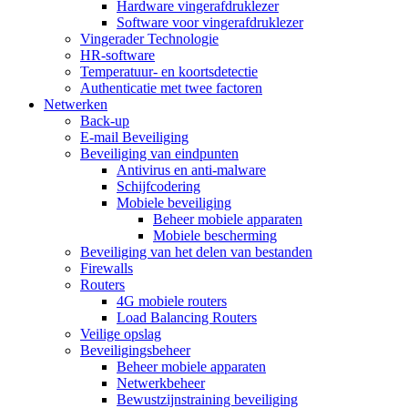
Hardware vingerafdruklezer
Software voor vingerafdruklezer
Vingerader Technologie
HR-software
Temperatuur- en koortsdetectie
Authenticatie met twee factoren
Netwerken
Back-up
E-mail Beveiliging
Beveiliging van eindpunten
Antivirus en anti-malware
Schijfcodering
Mobiele beveiliging
Beheer mobiele apparaten
Mobiele bescherming
Beveiliging van het delen van bestanden
Firewalls
Routers
4G mobiele routers
Load Balancing Routers
Veilige opslag
Beveiligingsbeheer
Beheer mobiele apparaten
Netwerkbeheer
Bewustzijnstraining beveiliging