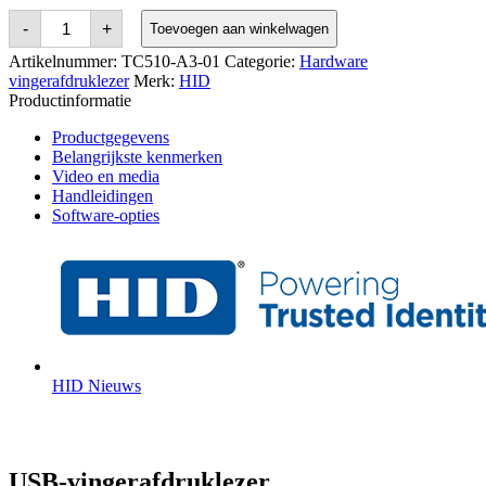
HID
-
+
Toevoegen aan winkelwagen
EikonTouch
TC510
Artikelnummer:
TC510-A3-01
Categorie:
Hardware
USB
vingerafdruklezer
Merk:
HID
Fingerprint
Productinformatie
Reader
aantal
Productgegevens
Belangrijkste kenmerken
Video en media
Handleidingen
Software-opties
HID Nieuws
USB-vingerafdruklezer