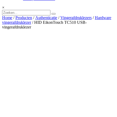
×
Home
/
Producten
/
Authenticatie
/
Vingerafdruklezers
/
Hardware
vingerafdruklezer
/ HID EikonTouch TC510 USB-
vingerafdruklezer