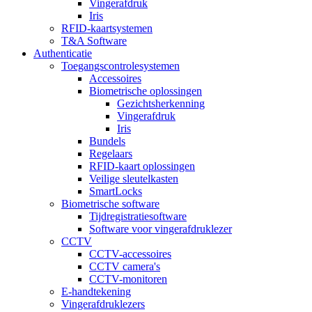
Vingerafdruk
Iris
RFID-kaartsystemen
T&A Software
Authenticatie
Toegangscontrolesystemen
Accessoires
Biometrische oplossingen
Gezichtsherkenning
Vingerafdruk
Iris
Bundels
Regelaars
RFID-kaart oplossingen
Veilige sleutelkasten
SmartLocks
Biometrische software
Tijdregistratiesoftware
Software voor vingerafdruklezer
CCTV
CCTV-accessoires
CCTV camera's
CCTV-monitoren
E-handtekening
Vingerafdruklezers