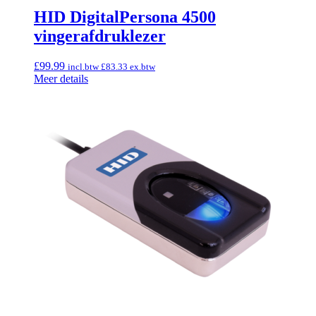
HID DigitalPersona 4500
vingerafdruklezer
£
99.99
incl.btw
£
83.33
ex.btw
Meer details