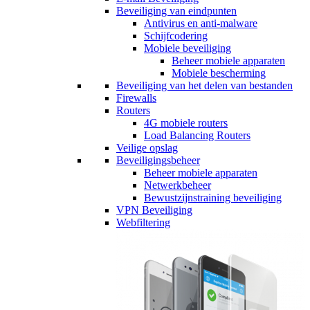
Beveiliging van eindpunten
Antivirus en anti-malware
Schijfcodering
Mobiele beveiliging
Beheer mobiele apparaten
Mobiele bescherming
Beveiliging van het delen van bestanden
Firewalls
Routers
4G mobiele routers
Load Balancing Routers
Veilige opslag
Beveiligingsbeheer
Beheer mobiele apparaten
Netwerkbeheer
Bewustzijnstraining beveiliging
VPN Beveiliging
Webfiltering