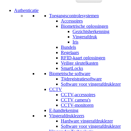
Authenticatie
Toegangscontrolesystemen
Accessoires
Biometrische oplossingen
Gezichtsherkenning
Vingerafdruk
Iris
Bundels
Regelaars
RFID-kaart oplossingen
Veilige sleutelkasten
SmartLocks
Biometrische software
Tijdregistratiesoftware
Software voor vingerafdruklezer
CCTV
CCTV-accessoires
CCTV camera's
CCTV-monitoren
E-handtekening
Vingerafdruklezers
Hardware vingerafdruklezer
Software voor vingerafdruklezer