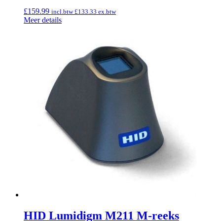
£
159.99
incl.btw
£
133.33
ex.btw
Meer details
HID Lumidigm M211 M-reeks