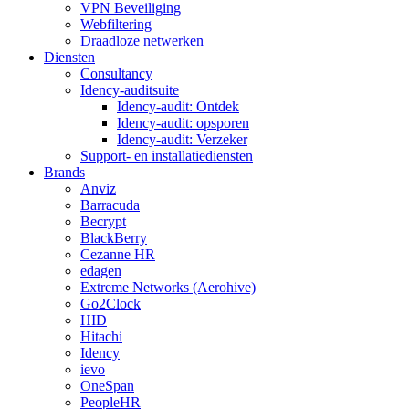
VPN Beveiliging
Webfiltering
Draadloze netwerken
Diensten
Consultancy
Idency-auditsuite
Idency-audit: Ontdek
Idency-audit: opsporen
Idency-audit: Verzeker
Support- en installatiediensten
Brands
Anviz
Barracuda
Becrypt
BlackBerry
Cezanne HR
edagen
Extreme Networks (Aerohive)
Go2Clock
HID
Hitachi
Idency
ievo
OneSpan
PeopleHR