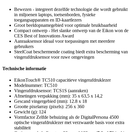
Bewezen - integreert dezelfde technologie die wordt gebruikt
in miljoenen laptops, toetsenborden, fysieke
toegangsapparaten en ID-kaartlezers
Groot beeldopnamegebied voor optimale bruikbaarheid
Compact ontwerp - Het slanke ontwerp van de Eikon won de
CES Best of Innovations Award
Aanraaksensor ideaal voor toepassingen met meerdere
gebruikers
SteelCoat beschermende coating biedt extra bescherming van
vingerafdruksensor voor ruwe omgevingen
Technische informatie
EikonTouch® TC510 capacitieve vingerafdruklezer
Modelnummer: TC510
Vingerafdruksensor: TCS1S (aanraken)
Afmetingen verpakking (mm): 35 x 63,5 x 14,2
Gescand vingergebied (mm): 12.8 x 18
Grootte pixelarray (pixels): 256 x 360
Gewicht (g): 124
Vormfactor Zelfde behuizing als de DigitalPersona 4500
optische vingerafdruklezer met verzwaarde basis voor extra
stabiliteit