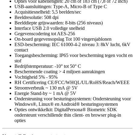
Opties voor kabellengten: 20 cm of 183 cm (7,8 of 72 inch)
USB-aansluitingen: Type-A, Micro-B of Type C
Acquisitiesnelheid: 5,5 beelden/sec
Beeldresolutie: 508 dpi
Beelddiepte grijswaarden: 8-bits (256 niveaus)
Interface USB 2.0 volledige snelheid
Gegevenscodering tot AES-256
On-board gegevensopslag Tot 100 vingersjablonen
ESD-bescherming: IEC 61000-4-2 niveau 3: 8kV lucht, 6kV
contact
Toegangsbescherming: IP65 voor bescherming tegen vocht en
stof
Bedrijfstemperatuur: -10° tot 50° C
Beschermende coating > 4 miljoen aanrakingen
Vochtigheid 5% - 95%
RH Certificering CE/FCC/WHQL/UL/RoHS/Reach/WEEE
Stroomverbruik ~ 130 mA @ 5V
Energie Stand-by ~ 1 mA @ 5V
Ondersteuning voor besturingssystemen: Ondersteuning voor
Windows®, Linux® en Android® besturingssystemen
Opties ontwikkelkit: DigitalPersona® Biometric SDK
ondersteunt verschillende thin client- en browser plug-in
opties