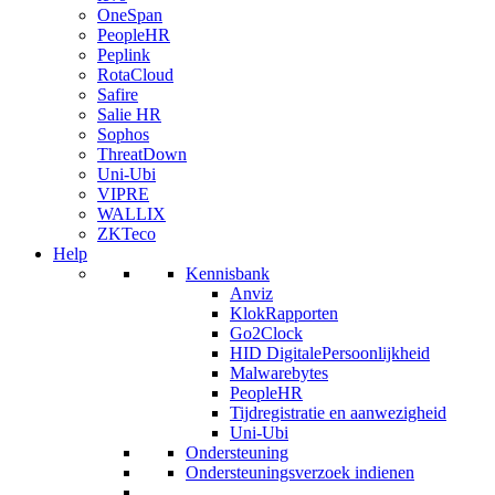
OneSpan
PeopleHR
Peplink
RotaCloud
Safire
Salie HR
Sophos
ThreatDown
Uni-Ubi
VIPRE
WALLIX
ZKTeco
Help
Kennisbank
Anviz
KlokRapporten
Go2Clock
HID DigitalePersoonlijkheid
Malwarebytes
PeopleHR
Tijdregistratie en aanwezigheid
Uni-Ubi
Ondersteuning
Ondersteuningsverzoek indienen