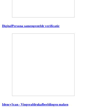
DigitalPersona samengestelde verificatie
IdencyScan - Vingerafdrukafbeeldingen maken