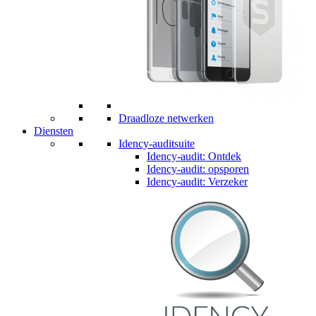
Draadloze netwerken
Diensten
Idency-auditsuite
Idency-audit: Ontdek
Idency-audit: opsporen
Idency-audit: Verzeker