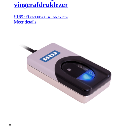
vingerafdruklezer
£
169.99
incl.btw
£
141.66
ex.btw
Meer details