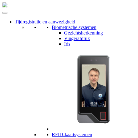
Tijdregistratie en aanwezigheid
Biometrische systemen
Gezichtsherkenning
Vingerafdruk
Iris
RFID-kaartsystemen