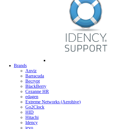
Brands
Anviz
Barracuda
Becrypt
BlackBerry
Cezanne HR
edagen
Extreme Networks (Aerohive)
Go2Clock
HID
Hitachi
Idency
ievo