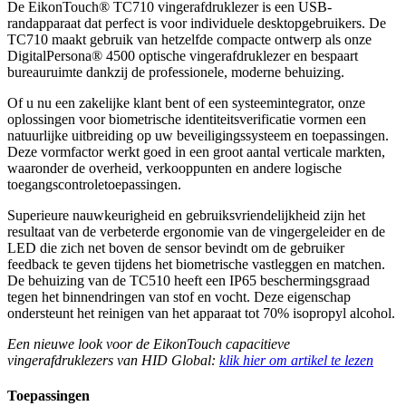
De EikonTouch® TC710 vingerafdruklezer is een USB-
randapparaat dat perfect is voor individuele desktopgebruikers. De
TC710 maakt gebruik van hetzelfde compacte ontwerp als onze
DigitalPersona® 4500 optische vingerafdruklezer en bespaart
bureauruimte dankzij de professionele, moderne behuizing.
Of u nu een zakelijke klant bent of een systeemintegrator, onze
oplossingen voor biometrische identiteitsverificatie vormen een
natuurlijke uitbreiding op uw beveiligingssysteem en toepassingen.
Deze vormfactor werkt goed in een groot aantal verticale markten,
waaronder de overheid, verkooppunten en andere logische
toegangscontroletoepassingen.
Superieure nauwkeurigheid en gebruiksvriendelijkheid zijn het
resultaat van de verbeterde ergonomie van de vingergeleider en de
LED die zich net boven de sensor bevindt om de gebruiker
feedback te geven tijdens het biometrische vastleggen en matchen.
De behuizing van de TC510 heeft een IP65 beschermingsgraad
tegen het binnendringen van stof en vocht. Deze eigenschap
ondersteunt het reinigen van het apparaat tot 70% isopropyl alcohol.
Een nieuwe look voor de EikonTouch capacitieve
vingerafdruklezers van HID Global:
klik hier om artikel te lezen
Toepassingen