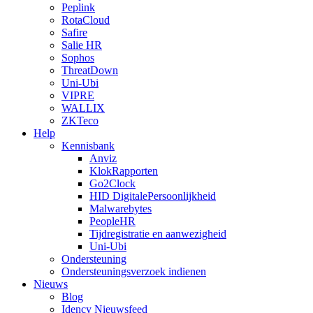
Peplink
RotaCloud
Safire
Salie HR
Sophos
ThreatDown
Uni-Ubi
VIPRE
WALLIX
ZKTeco
Help
Kennisbank
Anviz
KlokRapporten
Go2Clock
HID DigitalePersoonlijkheid
Malwarebytes
PeopleHR
Tijdregistratie en aanwezigheid
Uni-Ubi
Ondersteuning
Ondersteuningsverzoek indienen
Nieuws
Blog
Idency Nieuwsfeed