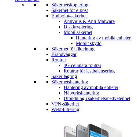
Säkerhetskopiering
Säkerhet för e-post
Endpoint-säkerhet
Antivirus & Anti-Malware
Diskkryptering
Mobil säkerhet
Hantering av mobila enheter
Mobilt skydd
Säkerhet för fildelning
Brandväggar
Routrar
4G cellulära routrar
Routrar för lastbalansering
Säker lagring
Säkerhetshantering
Hantering av mobila enheter
Nätverkshantering
Utbildning i säkerhetsmedvetenhet
VPN-säkerhet
Webbfiltrering