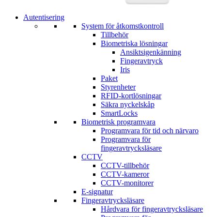
Autentisering
System för åtkomstkontroll
Tillbehör
Biometriska lösningar
Ansiktsigenkänning
Fingeravtryck
Iris
Paket
Styrenheter
RFID-kortlösningar
Säkra nyckelskåp
SmartLocks
Biometrisk programvara
Programvara för tid och närvaro
Programvara för
fingeravtrycksläsare
CCTV
CCTV-tillbehör
CCTV-kameror
CCTV-monitorer
E-signatur
Fingeravtrycksläsare
Hårdvara för fingeravtrycksläsare