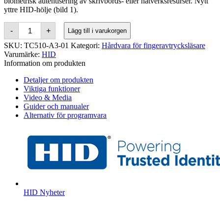
biometrisk autentisering av skrivbords- eller nätverksresurser. Nytt
yttre HID-hölje (bild 1).
HID
-
+
Lägg till i varukorgen
EikonTouch
TC510
SKU:
TC510-A3-01
Kategori:
Hårdvara för fingeravtrycksläsare
USB
Varumärke:
HID
Fingerprint
Information om produkten
Reader
kvantitet
Detaljer om produkten
Viktiga funktioner
Video & Media
Guider och manualer
Alternativ för programvara
HID Nyheter