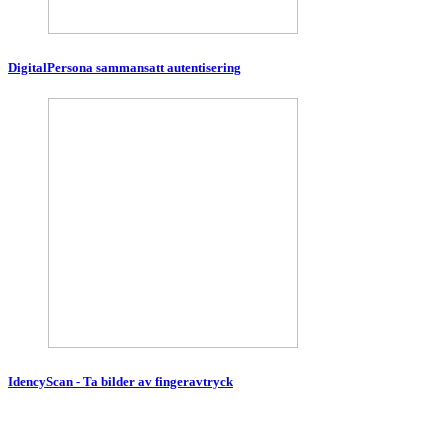
DigitalPersona sammansatt autentisering
IdencyScan - Ta bilder av fingeravtryck