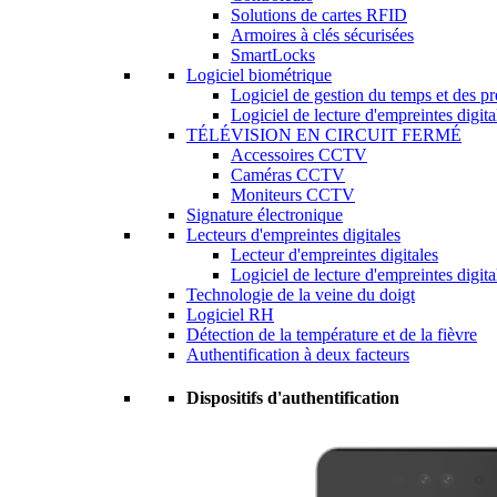
Solutions de cartes RFID
Armoires à clés sécurisées
SmartLocks
Logiciel biométrique
Logiciel de gestion du temps et des p
Logiciel de lecture d'empreintes digita
TÉLÉVISION EN CIRCUIT FERMÉ
Accessoires CCTV
Caméras CCTV
Moniteurs CCTV
Signature électronique
Lecteurs d'empreintes digitales
Lecteur d'empreintes digitales
Logiciel de lecture d'empreintes digita
Technologie de la veine du doigt
Logiciel RH
Détection de la température et de la fièvre
Authentification à deux facteurs
Dispositifs d'authentification