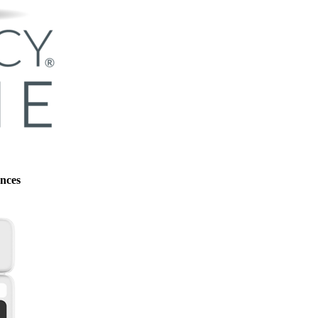
ences