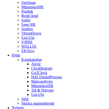
OneSpan
MänniskorHR
Peplink
RotaCloud
Safire
Sage HR
Sophos
ThreatDown
Uni-Ubi
VIPRE
WALLIX
ZKTeco
Hjälp
Kunskapsbas
Anviz
ClockReports
Go2Clock
HID DigitalPersona
Malwarebytes
MänniskorHR
Tid & Närvaro
Uni-Ubi
Stöd
Skicka supportärende
Nyheter