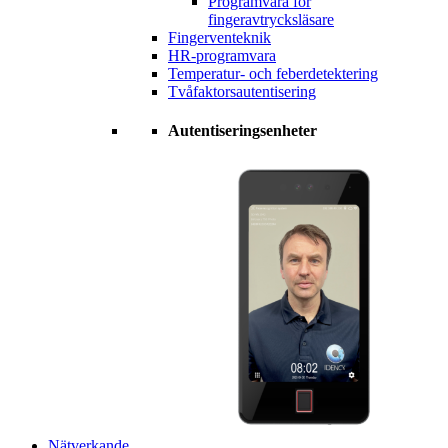
Programvara för
fingeravtrycksläsare
Fingerventeknik
HR-programvara
Temperatur- och feberdetektering
Tvåfaktorsautentisering
Autentiseringsenheter
Nätverkande