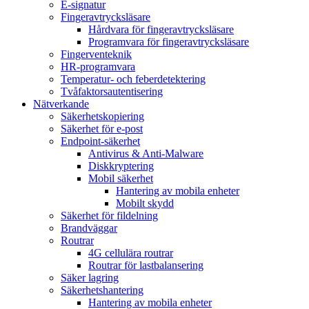
E-signatur
Fingeravtrycksläsare
Hårdvara för fingeravtrycksläsare
Programvara för fingeravtrycksläsare
Fingerventeknik
HR-programvara
Temperatur- och feberdetektering
Tvåfaktorsautentisering
Nätverkande
Säkerhetskopiering
Säkerhet för e-post
Endpoint-säkerhet
Antivirus & Anti-Malware
Diskkryptering
Mobil säkerhet
Hantering av mobila enheter
Mobilt skydd
Säkerhet för fildelning
Brandväggar
Routrar
4G cellulära routrar
Routrar för lastbalansering
Säker lagring
Säkerhetshantering
Hantering av mobila enheter