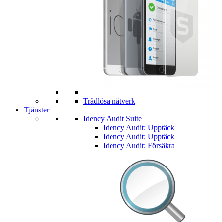
Trådlösa nätverk
Tjänster
Idency Audit Suite
Idency Audit: Upptäck
Idency Audit: Upptäck
Idency Audit: Försäkra