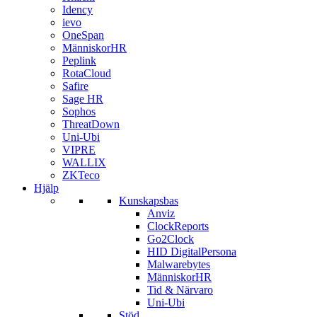
Idency
ievo
OneSpan
MänniskorHR
Peplink
RotaCloud
Safire
Sage HR
Sophos
ThreatDown
Uni-Ubi
VIPRE
WALLIX
ZKTeco
Hjälp
Kunskapsbas
Anviz
ClockReports
Go2Clock
HID DigitalPersona
Malwarebytes
MänniskorHR
Tid & Närvaro
Uni-Ubi
Stöd