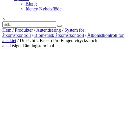
Blogg
Idency Nyhetsflöde
×
Hem
/
Produkter
/
Autentisering
/
System för
åtkomstkontroll
/
Biometrisk åtkomstkontroll
/
Åtkomstkontroll för
ansiktet
/ Uni-Ubi UFace 5 Pro Fingeravtrycks- och
ansiktsigenkänningsterminal