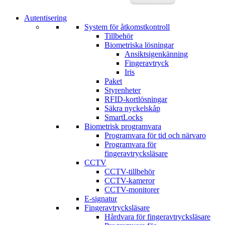
Autentisering
System för åtkomstkontroll
Tillbehör
Biometriska lösningar
Ansiktsigenkänning
Fingeravtryck
Iris
Paket
Styrenheter
RFID-kortlösningar
Säkra nyckelskåp
SmartLocks
Biometrisk programvara
Programvara för tid och närvaro
Programvara för
fingeravtrycksläsare
CCTV
CCTV-tillbehör
CCTV-kameror
CCTV-monitorer
E-signatur
Fingeravtrycksläsare
Hårdvara för fingeravtrycksläsare