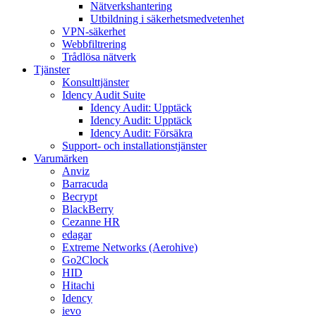
Nätverkshantering
Utbildning i säkerhetsmedvetenhet
VPN-säkerhet
Webbfiltrering
Trådlösa nätverk
Tjänster
Konsulttjänster
Idency Audit Suite
Idency Audit: Upptäck
Idency Audit: Upptäck
Idency Audit: Försäkra
Support- och installationstjänster
Varumärken
Anviz
Barracuda
Becrypt
BlackBerry
Cezanne HR
edagar
Extreme Networks (Aerohive)
Go2Clock
HID
Hitachi
Idency
ievo