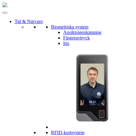
Tid & Närvaro
Biometriska system
Ansiktsigenkänning
Fingeravtryck
Iris
RFID-kortsystem