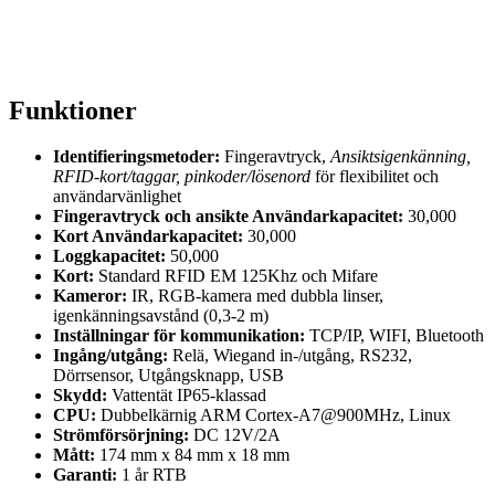
Funktioner
Identifieringsmetoder:
Fingeravtryck,
Ansiktsigenkänning,
RFID-kort/taggar, pinkoder/lösenord
för flexibilitet och
användarvänlighet
Fingeravtryck och ansikte Användarkapacitet:
30,000
Kort Användarkapacitet:
30,000
Loggkapacitet:
50,000
Kort:
Standard RFID EM 125Khz och Mifare
Kameror:
IR, RGB-kamera med dubbla linser,
igenkänningsavstånd (0,3-2 m)
Inställningar för kommunikation:
TCP/IP, WIFI, Bluetooth
Ingång/utgång:
Relä, Wiegand in-/utgång, RS232,
Dörrsensor, Utgångsknapp, USB
Skydd:
Vattentät IP65-klassad
CPU:
Dubbelkärnig ARM Cortex-A7@900MHz, Linux
Strömförsörjning:
DC 12V/2A
Mått:
174 mm x 84 mm x 18 mm
Garanti:
1 år RTB