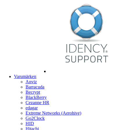
Varumärken
Anviz
Barracuda
Becrypt
BlackBerry
Cezanne HR
edagar
Extreme Networks (Aerohive)
Go2Clock
HID
Hitachi