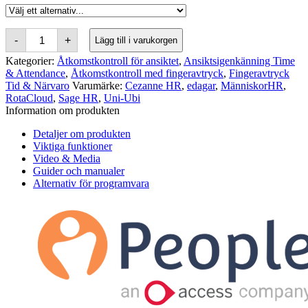
Uni-
-
+
Lägg till i varukorgen
Ubi
UFace
Kategorier:
Åtkomstkontroll för ansiktet
,
Ansiktsigenkänning Time
5
& Attendance
,
Åtkomstkontroll med fingeravtryck
,
Fingeravtryck
Pro
Tid & Närvaro
Varumärke:
Cezanne HR
,
edagar
,
MänniskorHR
,
Fingerprint
RotaCloud
,
Sage HR
,
Uni-Ubi
&
Facial
Information om produkten
Recognition
Terminal
Detaljer om produkten
kvantitet
Viktiga funktioner
Video & Media
Guider och manualer
Alternativ för programvara