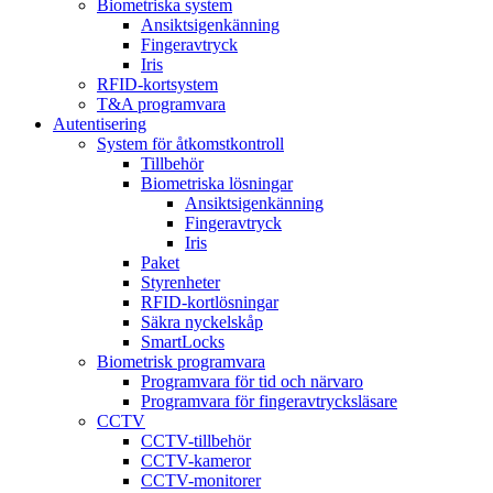
Biometriska system
Ansiktsigenkänning
Fingeravtryck
Iris
RFID-kortsystem
T&A programvara
Autentisering
System för åtkomstkontroll
Tillbehör
Biometriska lösningar
Ansiktsigenkänning
Fingeravtryck
Iris
Paket
Styrenheter
RFID-kortlösningar
Säkra nyckelskåp
SmartLocks
Biometrisk programvara
Programvara för tid och närvaro
Programvara för fingeravtrycksläsare
CCTV
CCTV-tillbehör
CCTV-kameror
CCTV-monitorer