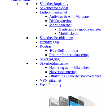
Säkerhetskopiering
Säkerhet för e-post
Endpoint-säkerhet
Antivirus & Anti-Malware
Diskkryptering
Mobil säkerhet
Hantering av mobila enheter
Mobilt skydd
Säkerhet för fildelning
Brandväggar
Routrar
4G cellulära routrar
Routrar för lastbalansering
Säker lagring
Säkerhetshantering
Hantering av mobila enheter
Nätverkshantering
Utbildning i säkerhetsmedvetenhet
VPN-säkerhet
Webbfiltrering