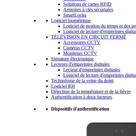
Solutions de cartes RFID
Armoires à clés sécurisées
SmartLocks
Logiciel biométrique
Logiciel de gestion du temps et des p
Logiciel de lecture d'empreintes digita
TÉLÉVISION EN CIRCUIT FERMÉ
Accessoires CCTV
Caméras CCTV
Moniteurs CCTV
Signature électronique
Lecteurs d'empreintes digitales
Lecteur d'empreintes digitales
Logiciel de lecture d'empreintes digita
Technologie de la veine du doigt
Logiciel RH
Détection de la température et de la fièvre
Authentification à deux facteurs
Dispositifs d'authentification