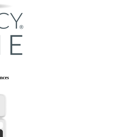
ences