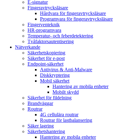
E-signatur
Fingeravtrycksläsare
Hårdvara för fingeravtrycksläsare
Programvara för fingeravtrycksläsare
Fingerventeknik
HR-programvara
Temperatur- och feberdetektering
Tvåfaktorsautentisering
Nätverkande
Säkerhetskopiering
Säkerhet för e-post
Endpoint-säkerhet
Antivirus & Anti-Malware
Diskkryptering
Mobil säkerhet
Hantering av mobila enheter
Mobilt skydd
Säkerhet för fildelning
Brandväggar
Routrar
4G cellulära routrar
Routrar för lastbalansering
Säker lagring
Säkerhetshantering
Hantering av mobila enheter