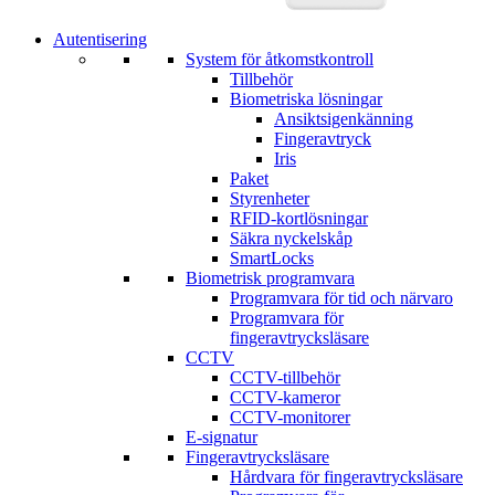
Autentisering
System för åtkomstkontroll
Tillbehör
Biometriska lösningar
Ansiktsigenkänning
Fingeravtryck
Iris
Paket
Styrenheter
RFID-kortlösningar
Säkra nyckelskåp
SmartLocks
Biometrisk programvara
Programvara för tid och närvaro
Programvara för
fingeravtrycksläsare
CCTV
CCTV-tillbehör
CCTV-kameror
CCTV-monitorer
E-signatur
Fingeravtrycksläsare
Hårdvara för fingeravtrycksläsare