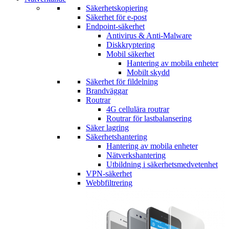
Säkerhetskopiering
Säkerhet för e-post
Endpoint-säkerhet
Antivirus & Anti-Malware
Diskkryptering
Mobil säkerhet
Hantering av mobila enheter
Mobilt skydd
Säkerhet för fildelning
Brandväggar
Routrar
4G cellulära routrar
Routrar för lastbalansering
Säker lagring
Säkerhetshantering
Hantering av mobila enheter
Nätverkshantering
Utbildning i säkerhetsmedvetenhet
VPN-säkerhet
Webbfiltrering