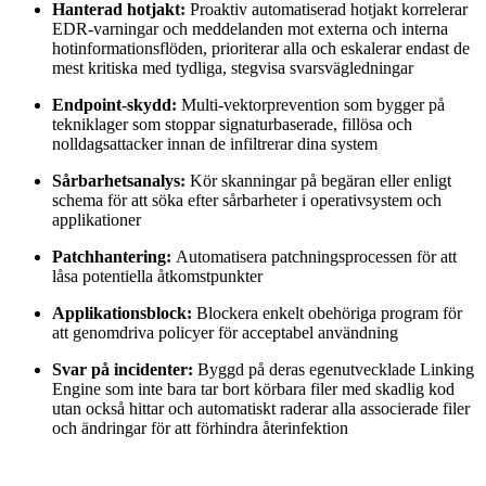
Hanterad hotjakt:
Proaktiv automatiserad hotjakt korrelerar
EDR-varningar och meddelanden mot externa och interna
hotinformationsflöden, prioriterar alla och eskalerar endast de
mest kritiska med tydliga, stegvisa svarsvägledningar
Endpoint-skydd:
Multi-vektorprevention som bygger på
tekniklager som stoppar signaturbaserade, fillösa och
nolldagsattacker innan de infiltrerar dina system
Sårbarhetsanalys:
Kör skanningar på begäran eller enligt
schema för att söka efter sårbarheter i operativsystem och
applikationer
Patchhantering:
Automatisera patchningsprocessen för att
låsa potentiella åtkomstpunkter
Applikationsblock:
Blockera enkelt obehöriga program för
att genomdriva policyer för acceptabel användning
Svar på incidenter:
Byggd på deras egenutvecklade Linking
Engine som inte bara tar bort körbara filer med skadlig kod
utan också hittar och automatiskt raderar alla associerade filer
och ändringar för att förhindra återinfektion