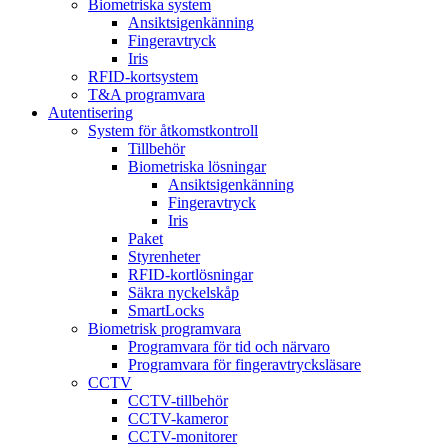
Biometriska system
Ansiktsigenkänning
Fingeravtryck
Iris
RFID-kortsystem
T&A programvara
Autentisering
System för åtkomstkontroll
Tillbehör
Biometriska lösningar
Ansiktsigenkänning
Fingeravtryck
Iris
Paket
Styrenheter
RFID-kortlösningar
Säkra nyckelskåp
SmartLocks
Biometrisk programvara
Programvara för tid och närvaro
Programvara för fingeravtrycksläsare
CCTV
CCTV-tillbehör
CCTV-kameror
CCTV-monitorer