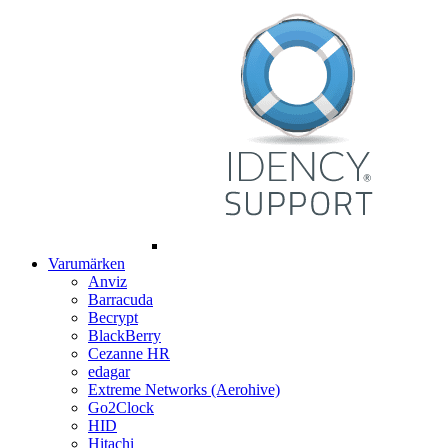
Varumärken
Anviz
Barracuda
Becrypt
BlackBerry
Cezanne HR
edagar
Extreme Networks (Aerohive)
Go2Clock
HID
Hitachi