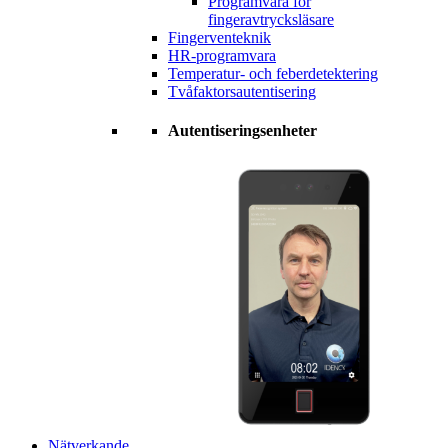
Programvara för
fingeravtrycksläsare
Fingerventeknik
HR-programvara
Temperatur- och feberdetektering
Tvåfaktorsautentisering
Autentiseringsenheter
Nätverkande