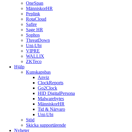
OneSpan
MänniskorHR
Peplink
RotaCloud
Safire
Sage HR
Sophos
ThreatDown
Uni-Ubi
VIPRE
WALLIX
ZKTeco
Hjälp
Kunskapsbas
Anviz
ClockReports
Go2Clock
HID DigitalPersona
Malwarebytes
MänniskorHR
Tid & Närvaro
Uni-Ubi
Stöd
Skicka supportärende
Nyheter