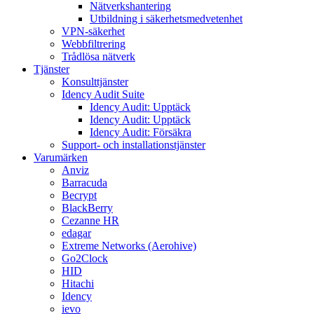
Nätverkshantering
Utbildning i säkerhetsmedvetenhet
VPN-säkerhet
Webbfiltrering
Trådlösa nätverk
Tjänster
Konsulttjänster
Idency Audit Suite
Idency Audit: Upptäck
Idency Audit: Upptäck
Idency Audit: Försäkra
Support- och installationstjänster
Varumärken
Anviz
Barracuda
Becrypt
BlackBerry
Cezanne HR
edagar
Extreme Networks (Aerohive)
Go2Clock
HID
Hitachi
Idency
ievo