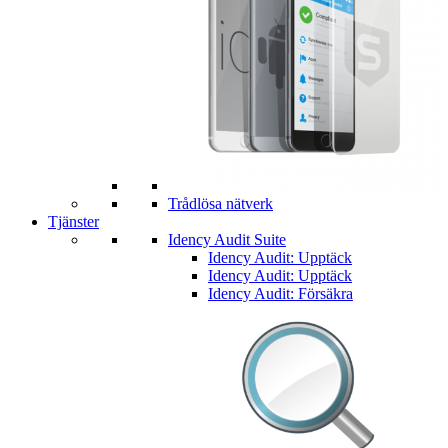
Trådlösa nätverk
Tjänster
Idency Audit Suite
Idency Audit: Upptäck
Idency Audit: Upptäck
Idency Audit: Försäkra