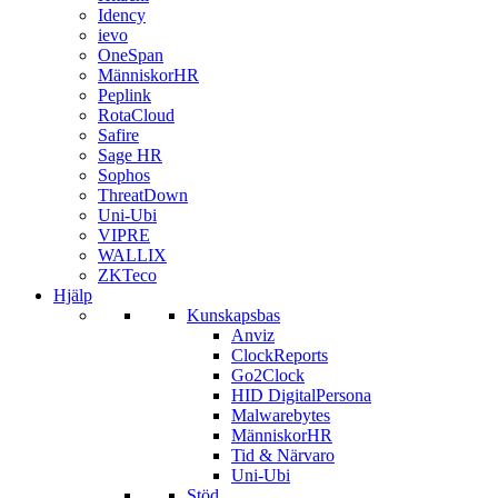
Idency
ievo
OneSpan
MänniskorHR
Peplink
RotaCloud
Safire
Sage HR
Sophos
ThreatDown
Uni-Ubi
VIPRE
WALLIX
ZKTeco
Hjälp
Kunskapsbas
Anviz
ClockReports
Go2Clock
HID DigitalPersona
Malwarebytes
MänniskorHR
Tid & Närvaro
Uni-Ubi
Stöd