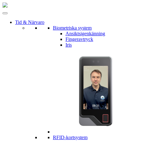
Tid & Närvaro
Biometriska system
Ansiktsigenkänning
Fingeravtryck
Iris
RFID-kortsystem