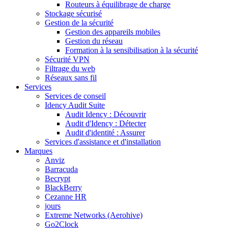
Routeurs à équilibrage de charge
Stockage sécurisé
Gestion de la sécurité
Gestion des appareils mobiles
Gestion du réseau
Formation à la sensibilisation à la sécurité
Sécurité VPN
Filtrage du web
Réseaux sans fil
Services
Services de conseil
Idency Audit Suite
Audit Idency : Découvrir
Audit d'Idency : Détecter
Audit d'identité : Assurer
Services d'assistance et d'installation
Marques
Anviz
Barracuda
Becrypt
BlackBerry
Cezanne HR
jours
Extreme Networks (Aerohive)
Go2Clock