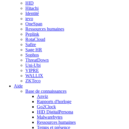
HID
Hitachi
Identité
ievo
OneSpan
Ressources humaines
Peplink
RotaCloud
Safire
Sage HR
Sophos
ThreatDown
Uni-Ubi
VIPRE
WALLIX
ZKTeco
Aide
Base de connaissances
Anviz
Rapports d'horloge
Go2Clock
HID DigitalPersona
Malwarebytes
Ressources humaines
Temps et présence