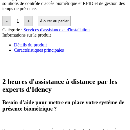
solutions de contrôle d'accès biométrique et RFID et de gestion des
temps de présence.
Quantité
-
+
Ajouter au panier
Time
and
Catégorie :
Services d'assistance et d'installation
Attendance
Informations sur le produit
System
Set-
Détails du produit
up
Caractéristiques principales
&
Support
2 heures d'assistance à distance par les
experts d'Idency
Besoin d'aide pour mettre en place votre système de
présence biométrique ?