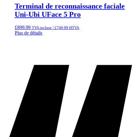
Terminal de reconnaissance faciale
Uni-Ubi UFace 5 Pro
£
899.99
TVA incluse |
£
749.99
HTVA
Plus de détails