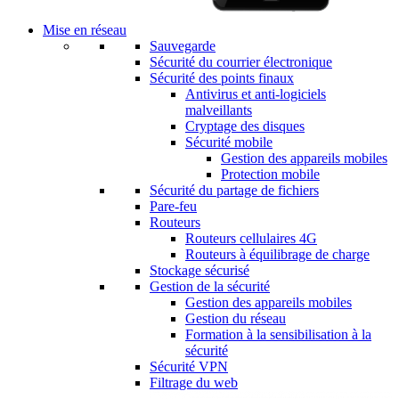
Mise en réseau
Sauvegarde
Sécurité du courrier électronique
Sécurité des points finaux
Antivirus et anti-logiciels
malveillants
Cryptage des disques
Sécurité mobile
Gestion des appareils mobiles
Protection mobile
Sécurité du partage de fichiers
Pare-feu
Routeurs
Routeurs cellulaires 4G
Routeurs à équilibrage de charge
Stockage sécurisé
Gestion de la sécurité
Gestion des appareils mobiles
Gestion du réseau
Formation à la sensibilisation à la
sécurité
Sécurité VPN
Filtrage du web