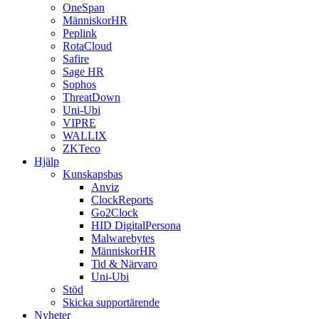
OneSpan
MänniskorHR
Peplink
RotaCloud
Safire
Sage HR
Sophos
ThreatDown
Uni-Ubi
VIPRE
WALLIX
ZKTeco
Hjälp
Kunskapsbas
Anviz
ClockReports
Go2Clock
HID DigitalPersona
Malwarebytes
MänniskorHR
Tid & Närvaro
Uni-Ubi
Stöd
Skicka supportärende
Nyheter