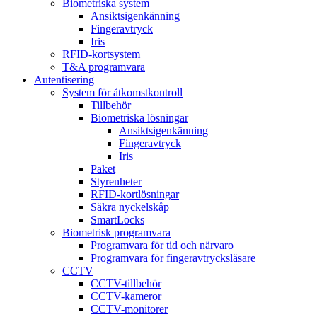
Biometriska system
Ansiktsigenkänning
Fingeravtryck
Iris
RFID-kortsystem
T&A programvara
Autentisering
System för åtkomstkontroll
Tillbehör
Biometriska lösningar
Ansiktsigenkänning
Fingeravtryck
Iris
Paket
Styrenheter
RFID-kortlösningar
Säkra nyckelskåp
SmartLocks
Biometrisk programvara
Programvara för tid och närvaro
Programvara för fingeravtrycksläsare
CCTV
CCTV-tillbehör
CCTV-kameror
CCTV-monitorer