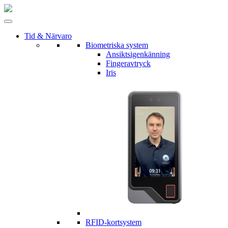
Tid & Närvaro
Biometriska system
Ansiktsigenkänning
Fingeravtryck
Iris
RFID-kortsystem