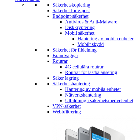
Säkerhetskopiering
Säkerhet för e-post
Endpoint-säkerhet
Antivirus & Anti-Malware
Diskkryptering
Mobil säkerhet
Hantering av mobila enheter
Mobilt skydd
Säkerhet för fildelning
Brandväggar
Routrar
4G cellulära routrar
Routrar för lastbalansering
Säker lagring
Säkerhetshantering
Hantering av mobila enheter
Nätverkshantering
Utbildning i säkerhetsmedvetenhet
VPN-säkerhet
Webbfiltrering