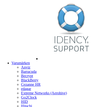
Varumärken
Anviz
Barracuda
Becrypt
BlackBerry
Cezanne HR
edagar
Extreme Networks (Aerohive)
Go2Clock
HID
Hitachi