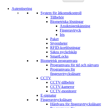
Autentisering
System för åtkomstkontroll
Tillbehör
Biometriska lösningar
Ansiktsigenkänning
Fingeravtryck
Iris
Paket
Styrenheter
RFID-kortlösningar
Säkra nyckelskåp
SmartLocks
Biometrisk programvara
Programvara för tid och närvaro
Programvara för
fingeravtrycksläsare
CCTV
CCTV-tillbehör
CCTV-kameror
CCTV-monitorer
E-signatur
Fingeravtrycksläsare
Hårdvara för fingeravtrycksläsare