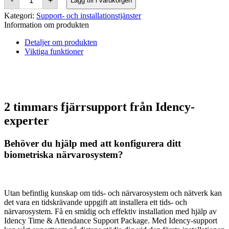
-
+
Lägg till i varukorgen
and
Attendance
Kategori:
Support- och installationstjänster
System
Information om produkten
Set-
up
Detaljer om produkten
&
Viktiga funktioner
Support
kvantitet
2 timmars fjärrsupport från Idency-
experter
Behöver du hjälp med att konfigurera ditt
biometriska närvarosystem?
Utan befintlig kunskap om tids- och närvarosystem och nätverk kan
det vara en tidskrävande uppgift att installera ett tids- och
närvarosystem. Få en smidig och effektiv installation med hjälp av
Idency Time & Attendance Support Package. Med Idency-support