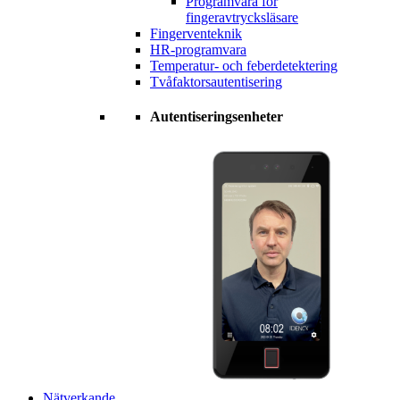
Programvara för
fingeravtrycksläsare
Fingerventeknik
HR-programvara
Temperatur- och feberdetektering
Tvåfaktorsautentisering
Autentiseringsenheter
Nätverkande