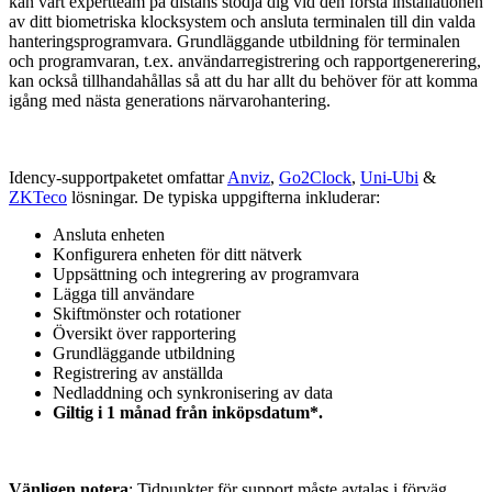
kan vårt expertteam på distans stödja dig vid den första installationen
av ditt biometriska klocksystem och ansluta terminalen till din valda
hanteringsprogramvara. Grundläggande utbildning för terminalen
och programvaran, t.ex. användarregistrering och rapportgenerering,
kan också tillhandahållas så att du har allt du behöver för att komma
igång med nästa generations närvarohantering.
Idency-supportpaketet omfattar
Anviz
,
Go2Clock
,
Uni-Ubi
&
ZKTeco
lösningar. De typiska uppgifterna inkluderar:
Ansluta enheten
Konfigurera enheten för ditt nätverk
Uppsättning och integrering av programvara
Lägga till användare
Skiftmönster och rotationer
Översikt över rapportering
Grundläggande utbildning
Registrering av anställda
Nedladdning och synkronisering av data
Giltig i 1 månad från inköpsdatum*.
Vänligen notera
: Tidpunkter för support måste avtalas i förväg.