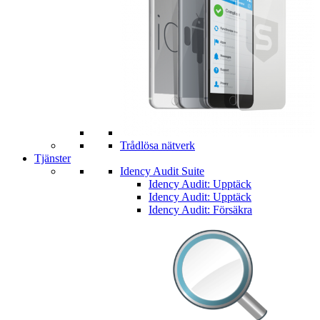
Trådlösa nätverk
Tjänster
Idency Audit Suite
Idency Audit: Upptäck
Idency Audit: Upptäck
Idency Audit: Försäkra