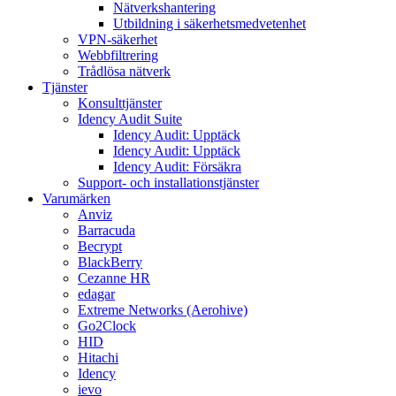
Nätverkshantering
Utbildning i säkerhetsmedvetenhet
VPN-säkerhet
Webbfiltrering
Trådlösa nätverk
Tjänster
Konsulttjänster
Idency Audit Suite
Idency Audit: Upptäck
Idency Audit: Upptäck
Idency Audit: Försäkra
Support- och installationstjänster
Varumärken
Anviz
Barracuda
Becrypt
BlackBerry
Cezanne HR
edagar
Extreme Networks (Aerohive)
Go2Clock
HID
Hitachi
Idency
ievo