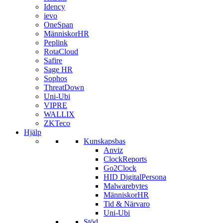
Idency
ievo
OneSpan
MänniskorHR
Peplink
RotaCloud
Safire
Sage HR
Sophos
ThreatDown
Uni-Ubi
VIPRE
WALLIX
ZKTeco
Hjälp
Kunskapsbas
Anviz
ClockReports
Go2Clock
HID DigitalPersona
Malwarebytes
MänniskorHR
Tid & Närvaro
Uni-Ubi
Stöd