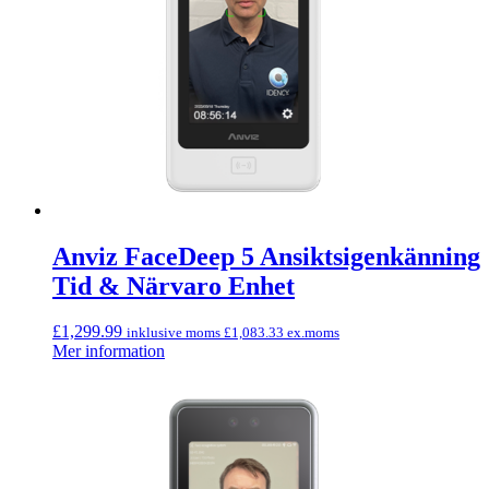
Anviz FaceDeep 5 Ansiktsigenkänning
Tid & Närvaro Enhet
£
1,299.99
inklusive moms
£
1,083.33
ex.moms
Mer information