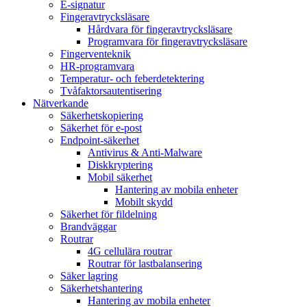
E-signatur
Fingeravtrycksläsare
Hårdvara för fingeravtrycksläsare
Programvara för fingeravtrycksläsare
Fingerventeknik
HR-programvara
Temperatur- och feberdetektering
Tvåfaktorsautentisering
Nätverkande
Säkerhetskopiering
Säkerhet för e-post
Endpoint-säkerhet
Antivirus & Anti-Malware
Diskkryptering
Mobil säkerhet
Hantering av mobila enheter
Mobilt skydd
Säkerhet för fildelning
Brandväggar
Routrar
4G cellulära routrar
Routrar för lastbalansering
Säker lagring
Säkerhetshantering
Hantering av mobila enheter