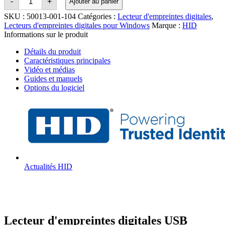
-
+
Ajouter au panier
HID
DigitalPersona
SKU :
50013-001-104
Catégories :
Lecteur d'empreintes digitales
,
4500
Lecteurs d'empreintes digitales pour Windows
Marque :
HID
Fingerprint
Informations sur le produit
Reader
Détails du produit
Caractéristiques principales
Vidéo et médias
Guides et manuels
Options du logiciel
Actualités HID
Lecteur d'empreintes digitales USB