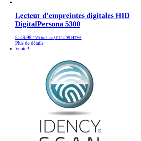
Lecteur d'empreintes digitales HID
DigitalPersona 5300
£
149.99
TVA incluse |
£
124.99
HTVA
Plus de détails
Vente !