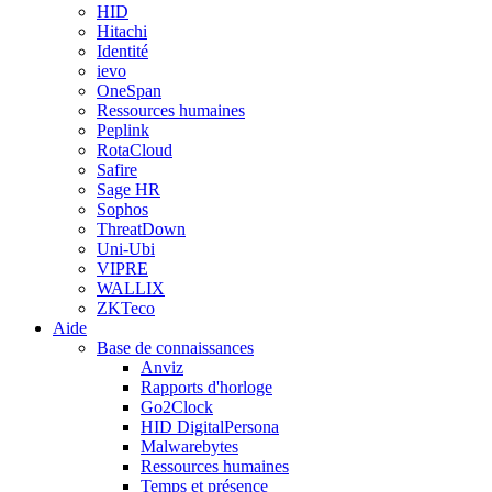
HID
Hitachi
Identité
ievo
OneSpan
Ressources humaines
Peplink
RotaCloud
Safire
Sage HR
Sophos
ThreatDown
Uni-Ubi
VIPRE
WALLIX
ZKTeco
Aide
Base de connaissances
Anviz
Rapports d'horloge
Go2Clock
HID DigitalPersona
Malwarebytes
Ressources humaines
Temps et présence