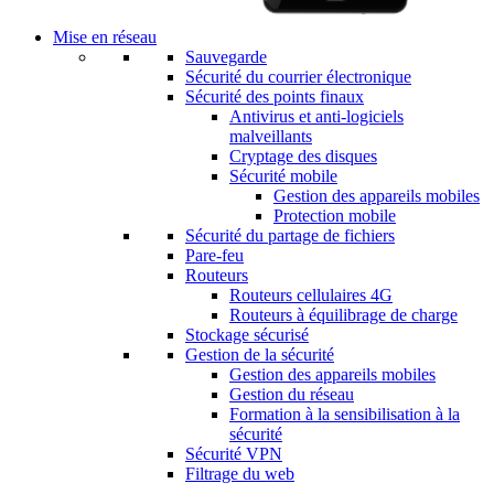
Mise en réseau
Sauvegarde
Sécurité du courrier électronique
Sécurité des points finaux
Antivirus et anti-logiciels
malveillants
Cryptage des disques
Sécurité mobile
Gestion des appareils mobiles
Protection mobile
Sécurité du partage de fichiers
Pare-feu
Routeurs
Routeurs cellulaires 4G
Routeurs à équilibrage de charge
Stockage sécurisé
Gestion de la sécurité
Gestion des appareils mobiles
Gestion du réseau
Formation à la sensibilisation à la
sécurité
Sécurité VPN
Filtrage du web