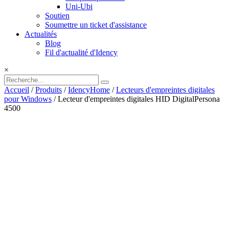
Uni-Ubi
Soutien
Soumettre un ticket d'assistance
Actualités
Blog
Fil d'actualité d'Idency
×
Accueil
/
Produits
/
IdencyHome
/
Lecteurs d'empreintes digitales
pour Windows
/ Lecteur d'empreintes digitales HID DigitalPersona
4500