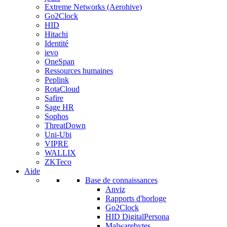
Extreme Networks (Aerohive)
Go2Clock
HID
Hitachi
Identité
ievo
OneSpan
Ressources humaines
Peplink
RotaCloud
Safire
Sage HR
Sophos
ThreatDown
Uni-Ubi
VIPRE
WALLIX
ZKTeco
Aide
Base de connaissances
Anviz
Rapports d'horloge
Go2Clock
HID DigitalPersona
Malwarebytes