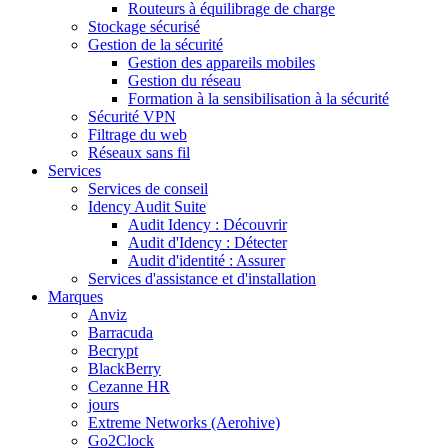
Routeurs à équilibrage de charge
Stockage sécurisé
Gestion de la sécurité
Gestion des appareils mobiles
Gestion du réseau
Formation à la sensibilisation à la sécurité
Sécurité VPN
Filtrage du web
Réseaux sans fil
Services
Services de conseil
Idency Audit Suite
Audit Idency : Découvrir
Audit d'Idency : Détecter
Audit d'identité : Assurer
Services d'assistance et d'installation
Marques
Anviz
Barracuda
Becrypt
BlackBerry
Cezanne HR
jours
Extreme Networks (Aerohive)
Go2Clock