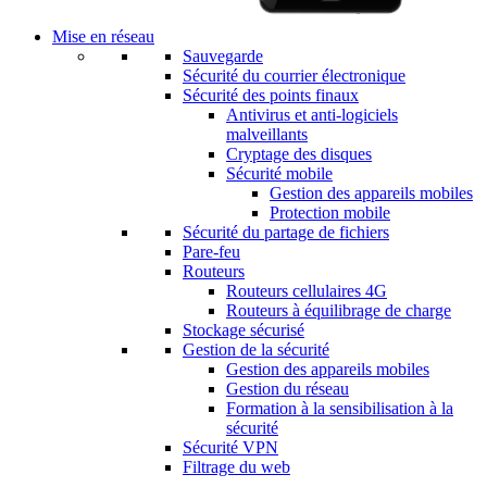
Mise en réseau
Sauvegarde
Sécurité du courrier électronique
Sécurité des points finaux
Antivirus et anti-logiciels
malveillants
Cryptage des disques
Sécurité mobile
Gestion des appareils mobiles
Protection mobile
Sécurité du partage de fichiers
Pare-feu
Routeurs
Routeurs cellulaires 4G
Routeurs à équilibrage de charge
Stockage sécurisé
Gestion de la sécurité
Gestion des appareils mobiles
Gestion du réseau
Formation à la sensibilisation à la
sécurité
Sécurité VPN
Filtrage du web