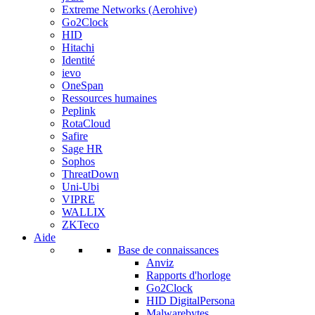
Extreme Networks (Aerohive)
Go2Clock
HID
Hitachi
Identité
ievo
OneSpan
Ressources humaines
Peplink
RotaCloud
Safire
Sage HR
Sophos
ThreatDown
Uni-Ubi
VIPRE
WALLIX
ZKTeco
Aide
Base de connaissances
Anviz
Rapports d'horloge
Go2Clock
HID DigitalPersona
Malwarebytes