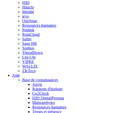
HID
Hitachi
Identité
ievo
OneSpan
Ressources humaines
Peplink
RotaCloud
Safire
Sage HR
Sophos
ThreatDown
Uni-Ubi
VIPRE
WALLIX
ZKTeco
Aide
Base de connaissances
Anviz
Rapports d'horloge
Go2Clock
HID DigitalPersona
Malwarebytes
Ressources humaines
Temps et présence