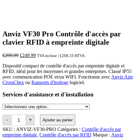
Anviz VF30 Pro Contrôle d'accès par
clavier RFID à empreinte digitale
Le
Le
£
299.99
£
249.99
TVA incluse |
£
208.33
HTVA
prix
prix
Dispositif compact de contrôle d'accès par empreinte digitale et
d'origine
actuel
RFID, idéal pour les moyennes et grandes entreprises. Classé IP55
était
est
avec communication POE et/ou WIFI. Fonctionne avec
Anviz Aim
:
:
CrossChex
ou
Rapports d'horloge
logiciel.
£299.99.
£249.99.
Services d'assistance et d'installation
Quantité
-
+
Ajouter au panier
Anviz
VF30
SKU :
ANVIZ-VF30-PRO
Catégories :
Contrôle d'accès par
Pro
empreinte digitale
,
Contrôle d'accès par RFID
Marque :
Anviz
Fingerprint