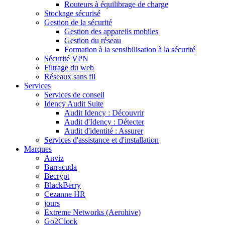
Routeurs à équilibrage de charge
Stockage sécurisé
Gestion de la sécurité
Gestion des appareils mobiles
Gestion du réseau
Formation à la sensibilisation à la sécurité
Sécurité VPN
Filtrage du web
Réseaux sans fil
Services
Services de conseil
Idency Audit Suite
Audit Idency : Découvrir
Audit d'Idency : Détecter
Audit d'identité : Assurer
Services d'assistance et d'installation
Marques
Anviz
Barracuda
Becrypt
BlackBerry
Cezanne HR
jours
Extreme Networks (Aerohive)
Go2Clock