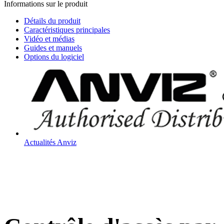
Informations sur le produit
RFID
Keypad
Détails du produit
Access
Control
Caractéristiques principales
Vidéo et médias
Guides et manuels
Options du logiciel
Actualités Anviz