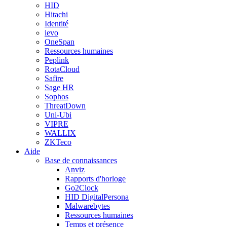
HID
Hitachi
Identité
ievo
OneSpan
Ressources humaines
Peplink
RotaCloud
Safire
Sage HR
Sophos
ThreatDown
Uni-Ubi
VIPRE
WALLIX
ZKTeco
Aide
Base de connaissances
Anviz
Rapports d'horloge
Go2Clock
HID DigitalPersona
Malwarebytes
Ressources humaines
Temps et présence