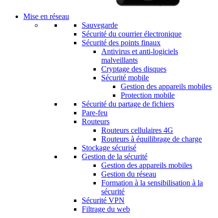
Mise en réseau
Sauvegarde
Sécurité du courrier électronique
Sécurité des points finaux
Antivirus et anti-logiciels
malveillants
Cryptage des disques
Sécurité mobile
Gestion des appareils mobiles
Protection mobile
Sécurité du partage de fichiers
Pare-feu
Routeurs
Routeurs cellulaires 4G
Routeurs à équilibrage de charge
Stockage sécurisé
Gestion de la sécurité
Gestion des appareils mobiles
Gestion du réseau
Formation à la sensibilisation à la
sécurité
Sécurité VPN
Filtrage du web