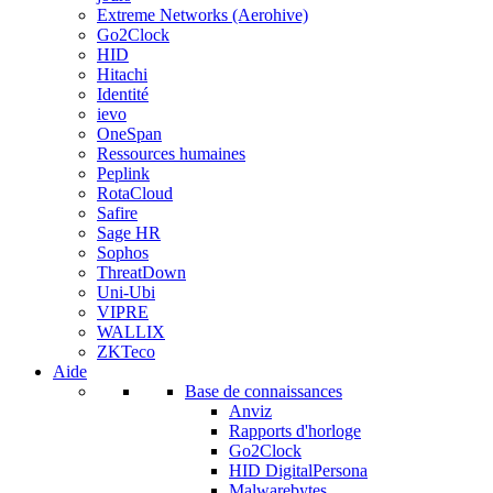
Extreme Networks (Aerohive)
Go2Clock
HID
Hitachi
Identité
ievo
OneSpan
Ressources humaines
Peplink
RotaCloud
Safire
Sage HR
Sophos
ThreatDown
Uni-Ubi
VIPRE
WALLIX
ZKTeco
Aide
Base de connaissances
Anviz
Rapports d'horloge
Go2Clock
HID DigitalPersona
Malwarebytes