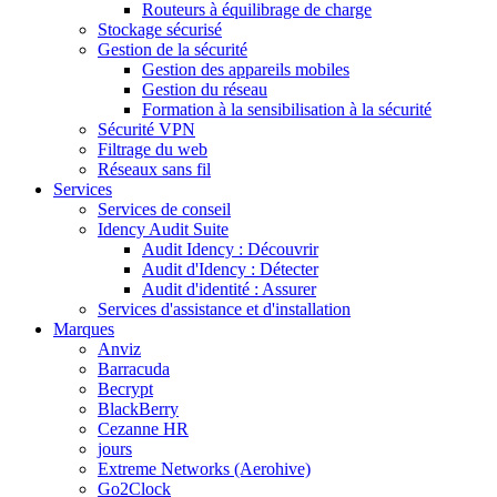
Routeurs à équilibrage de charge
Stockage sécurisé
Gestion de la sécurité
Gestion des appareils mobiles
Gestion du réseau
Formation à la sensibilisation à la sécurité
Sécurité VPN
Filtrage du web
Réseaux sans fil
Services
Services de conseil
Idency Audit Suite
Audit Idency : Découvrir
Audit d'Idency : Détecter
Audit d'identité : Assurer
Services d'assistance et d'installation
Marques
Anviz
Barracuda
Becrypt
BlackBerry
Cezanne HR
jours
Extreme Networks (Aerohive)
Go2Clock