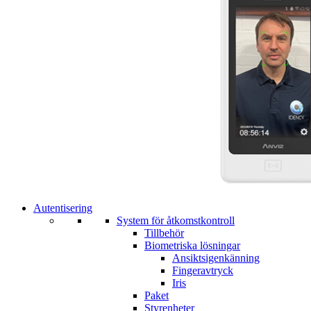
Autentisering
System för åtkomstkontroll
Tillbehör
Biometriska lösningar
Ansiktsigenkänning
Fingeravtryck
Iris
Paket
Styrenheter