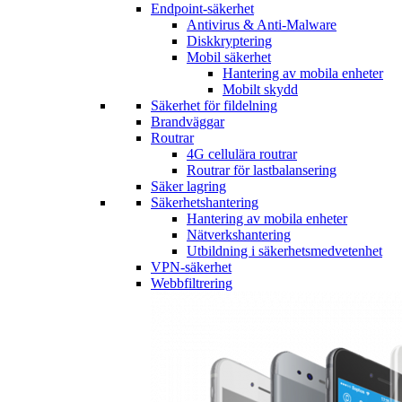
Endpoint-säkerhet
Antivirus & Anti-Malware
Diskkryptering
Mobil säkerhet
Hantering av mobila enheter
Mobilt skydd
Säkerhet för fildelning
Brandväggar
Routrar
4G cellulära routrar
Routrar för lastbalansering
Säker lagring
Säkerhetshantering
Hantering av mobila enheter
Nätverkshantering
Utbildning i säkerhetsmedvetenhet
VPN-säkerhet
Webbfiltrering