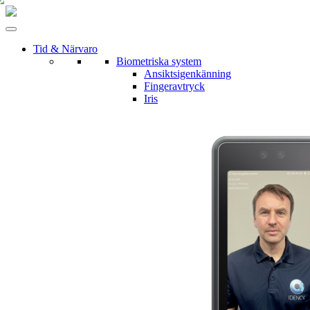
Tid & Närvaro
Biometriska system
Ansiktsigenkänning
Fingeravtryck
Iris