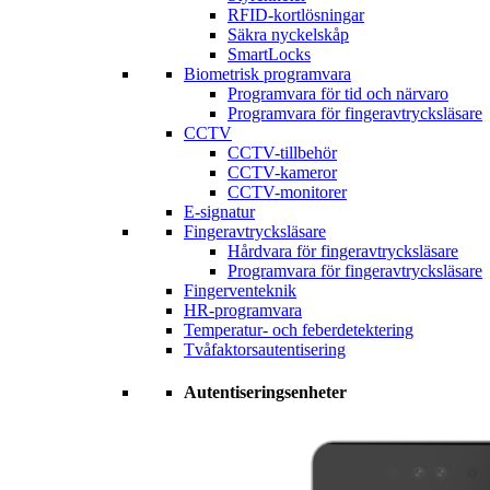
RFID-kortlösningar
Säkra nyckelskåp
SmartLocks
Biometrisk programvara
Programvara för tid och närvaro
Programvara för fingeravtrycksläsare
CCTV
CCTV-tillbehör
CCTV-kameror
CCTV-monitorer
E-signatur
Fingeravtrycksläsare
Hårdvara för fingeravtrycksläsare
Programvara för fingeravtrycksläsare
Fingerventeknik
HR-programvara
Temperatur- och feberdetektering
Tvåfaktorsautentisering
Autentiseringsenheter