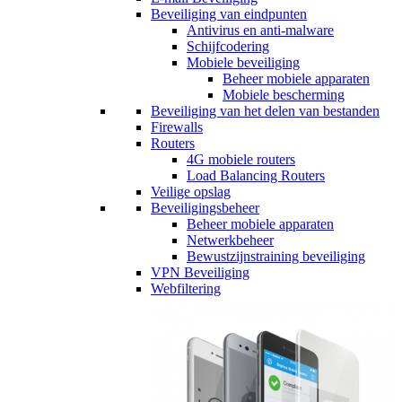
Beveiliging van eindpunten
Antivirus en anti-malware
Schijfcodering
Mobiele beveiliging
Beheer mobiele apparaten
Mobiele bescherming
Beveiliging van het delen van bestanden
Firewalls
Routers
4G mobiele routers
Load Balancing Routers
Veilige opslag
Beveiligingsbeheer
Beheer mobiele apparaten
Netwerkbeheer
Bewustzijnstraining beveiliging
VPN Beveiliging
Webfiltering