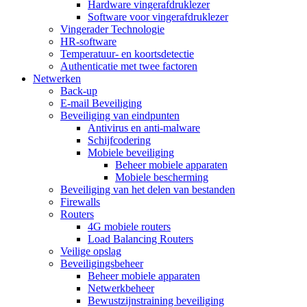
Hardware vingerafdruklezer
Software voor vingerafdruklezer
Vingerader Technologie
HR-software
Temperatuur- en koortsdetectie
Authenticatie met twee factoren
Netwerken
Back-up
E-mail Beveiliging
Beveiliging van eindpunten
Antivirus en anti-malware
Schijfcodering
Mobiele beveiliging
Beheer mobiele apparaten
Mobiele bescherming
Beveiliging van het delen van bestanden
Firewalls
Routers
4G mobiele routers
Load Balancing Routers
Veilige opslag
Beveiligingsbeheer
Beheer mobiele apparaten
Netwerkbeheer
Bewustzijnstraining beveiliging