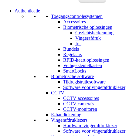
Authenticatie
Toegangscontrolesystemen
Accessoires
Biometrische oplossingen
Gezichtsherkenning
Vingerafdruk
Iris
Bundels
Regelaars
RFID-kaart oplossingen
Veilige sleutelkasten
SmartLocks
Biometrische software
Tijdregistratiesoftware
Software voor vingerafdruklezer
CCTV
CCTV-accessoires
CCTV camera's
CCTV-monitoren
E-handtekening
Vingerafdruklezers
Hardware vingerafdruklezer
Software voor vingerafdruklezer