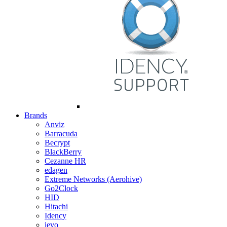
Brands
Anviz
Barracuda
Becrypt
BlackBerry
Cezanne HR
edagen
Extreme Networks (Aerohive)
Go2Clock
HID
Hitachi
Idency
ievo