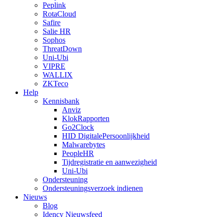
Peplink
RotaCloud
Safire
Salie HR
Sophos
ThreatDown
Uni-Ubi
VIPRE
WALLIX
ZKTeco
Help
Kennisbank
Anviz
KlokRapporten
Go2Clock
HID DigitalePersoonlijkheid
Malwarebytes
PeopleHR
Tijdregistratie en aanwezigheid
Uni-Ubi
Ondersteuning
Ondersteuningsverzoek indienen
Nieuws
Blog
Idency Nieuwsfeed