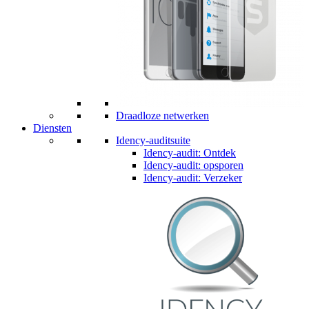
Draadloze netwerken
Diensten
Idency-auditsuite
Idency-audit: Ontdek
Idency-audit: opsporen
Idency-audit: Verzeker