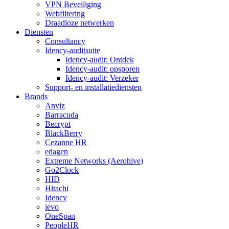
VPN Beveiliging
Webfiltering
Draadloze netwerken
Diensten
Consultancy
Idency-auditsuite
Idency-audit: Ontdek
Idency-audit: opsporen
Idency-audit: Verzeker
Support- en installatiediensten
Brands
Anviz
Barracuda
Becrypt
BlackBerry
Cezanne HR
edagen
Extreme Networks (Aerohive)
Go2Clock
HID
Hitachi
Idency
ievo
OneSpan
PeopleHR