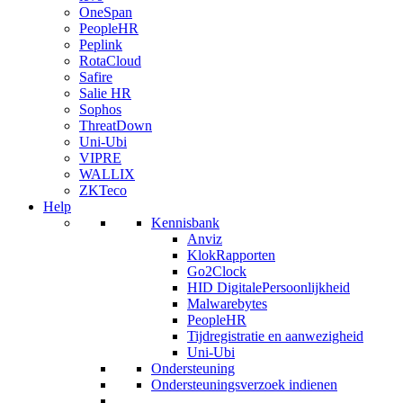
OneSpan
PeopleHR
Peplink
RotaCloud
Safire
Salie HR
Sophos
ThreatDown
Uni-Ubi
VIPRE
WALLIX
ZKTeco
Help
Kennisbank
Anviz
KlokRapporten
Go2Clock
HID DigitalePersoonlijkheid
Malwarebytes
PeopleHR
Tijdregistratie en aanwezigheid
Uni-Ubi
Ondersteuning
Ondersteuningsverzoek indienen