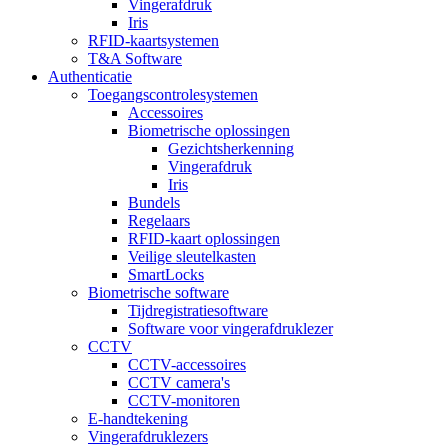
Vingerafdruk
Iris
RFID-kaartsystemen
T&A Software
Authenticatie
Toegangscontrolesystemen
Accessoires
Biometrische oplossingen
Gezichtsherkenning
Vingerafdruk
Iris
Bundels
Regelaars
RFID-kaart oplossingen
Veilige sleutelkasten
SmartLocks
Biometrische software
Tijdregistratiesoftware
Software voor vingerafdruklezer
CCTV
CCTV-accessoires
CCTV camera's
CCTV-monitoren
E-handtekening
Vingerafdruklezers