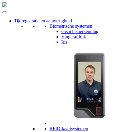
Tijdregistratie en aanwezigheid
Biometrische systemen
Gezichtsherkenning
Vingerafdruk
Iris
RFID-kaartsystemen