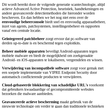
Dit wordt bereikt door de volgende generatie scantechnologie, altijd
actieve Advanced Active Protection, heuristiek, handtekeningen en
andere geavanceerde detectiemethoden die hieronder worden
beschreven. En dan hebben we het nog niet eens over de
eenvoudige beheerconsole
biedt snel en eenvoudig apparaatbeheer,
inzet van agents, patchsystemen, instellingenbeheer en rapporten
vanaf een centrale locatie.
Geïntegreerd patchbeheer
zorgt ervoor dat pc-software van
derden up-to-date is en beschermd tegen exploitkits.
Beheer mobiele apparaten
beveiligt Android-apparaten tegen
mobiele malware en biedt de mogelijkheid om zoekgeraakte
Android- en iOS-apparaten te lokaliseren, vergrendelen en wissen.
Verwijdering van incompatibele software
zorgt voor gemak met
een soepele implementatie van VIPRE Endpoint Security door
automatisch conflicterende producten te verwijderen.
Cloud-gebaseerde blokkering van schadelijke URL's
voorkomt
dat gebruikers kwaadaardige of gecompromitteerde websites
bezoeken die malware aanbieden.
Geavanceerde actieve bescherming
maakt gebruik van de
nieuwste technologie om verder te gaan dan traditionele technieken