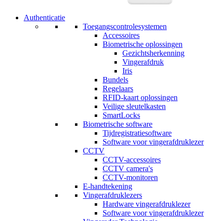
Authenticatie
Toegangscontrolesystemen
Accessoires
Biometrische oplossingen
Gezichtsherkenning
Vingerafdruk
Iris
Bundels
Regelaars
RFID-kaart oplossingen
Veilige sleutelkasten
SmartLocks
Biometrische software
Tijdregistratiesoftware
Software voor vingerafdruklezer
CCTV
CCTV-accessoires
CCTV camera's
CCTV-monitoren
E-handtekening
Vingerafdruklezers
Hardware vingerafdruklezer
Software voor vingerafdruklezer