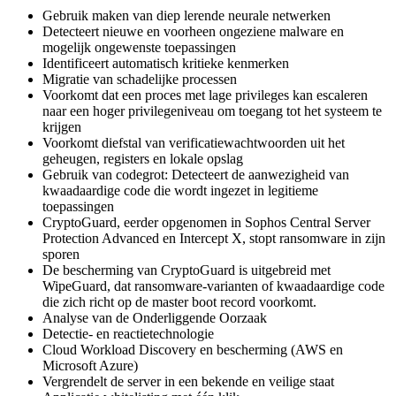
Gebruik maken van diep lerende neurale netwerken
Detecteert nieuwe en voorheen ongeziene malware en
mogelijk ongewenste toepassingen
Identificeert automatisch kritieke kenmerken
Migratie van schadelijke processen
Voorkomt dat een proces met lage privileges kan escaleren
naar een hoger privilegeniveau om toegang tot het systeem te
krijgen
Voorkomt diefstal van verificatiewachtwoorden uit het
geheugen, registers en lokale opslag
Gebruik van codegrot: Detecteert de aanwezigheid van
kwaadaardige code die wordt ingezet in legitieme
toepassingen
CryptoGuard, eerder opgenomen in Sophos Central Server
Protection Advanced en Intercept X, stopt ransomware in zijn
sporen
De bescherming van CryptoGuard is uitgebreid met
WipeGuard, dat ransomware-varianten of kwaadaardige code
die zich richt op de master boot record voorkomt.
Analyse van de Onderliggende Oorzaak
Detectie- en reactietechnologie
Cloud Workload Discovery en bescherming (AWS en
Microsoft Azure)
Vergrendelt de server in een bekende en veilige staat