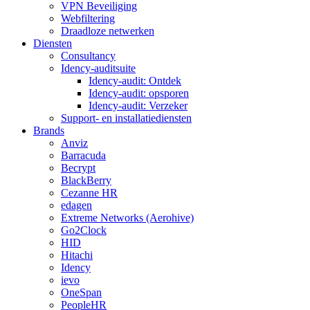
VPN Beveiliging
Webfiltering
Draadloze netwerken
Diensten
Consultancy
Idency-auditsuite
Idency-audit: Ontdek
Idency-audit: opsporen
Idency-audit: Verzeker
Support- en installatiediensten
Brands
Anviz
Barracuda
Becrypt
BlackBerry
Cezanne HR
edagen
Extreme Networks (Aerohive)
Go2Clock
HID
Hitachi
Idency
ievo
OneSpan
PeopleHR