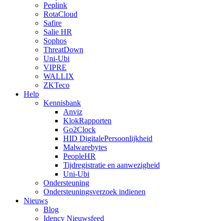
Peplink
RotaCloud
Safire
Salie HR
Sophos
ThreatDown
Uni-Ubi
VIPRE
WALLIX
ZKTeco
Help
Kennisbank
Anviz
KlokRapporten
Go2Clock
HID DigitalePersoonlijkheid
Malwarebytes
PeopleHR
Tijdregistratie en aanwezigheid
Uni-Ubi
Ondersteuning
Ondersteuningsverzoek indienen
Nieuws
Blog
Idency Nieuwsfeed