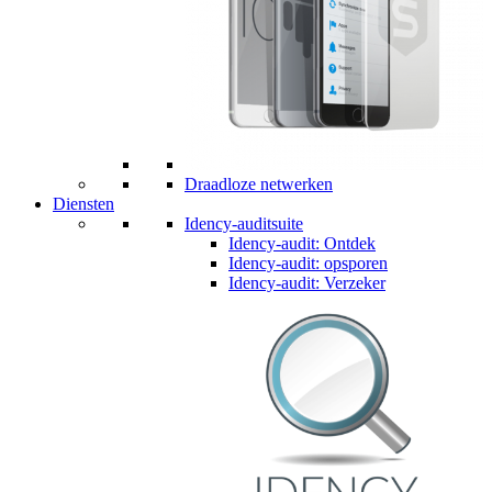
Draadloze netwerken
Diensten
Idency-auditsuite
Idency-audit: Ontdek
Idency-audit: opsporen
Idency-audit: Verzeker