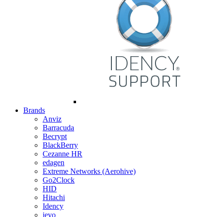
Brands
Anviz
Barracuda
Becrypt
BlackBerry
Cezanne HR
edagen
Extreme Networks (Aerohive)
Go2Clock
HID
Hitachi
Idency
ievo