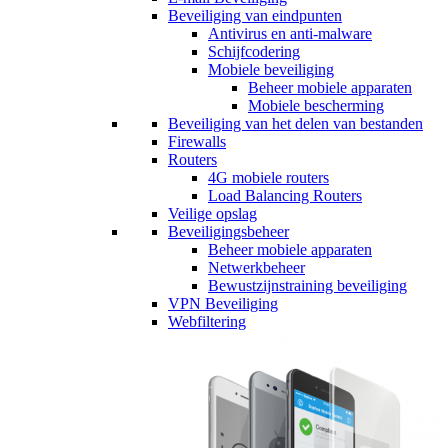
Beveiliging van eindpunten
Antivirus en anti-malware
Schijfcodering
Mobiele beveiliging
Beheer mobiele apparaten
Mobiele bescherming
Beveiliging van het delen van bestanden
Firewalls
Routers
4G mobiele routers
Load Balancing Routers
Veilige opslag
Beveiligingsbeheer
Beheer mobiele apparaten
Netwerkbeheer
Bewustzijnstraining beveiliging
VPN Beveiliging
Webfiltering