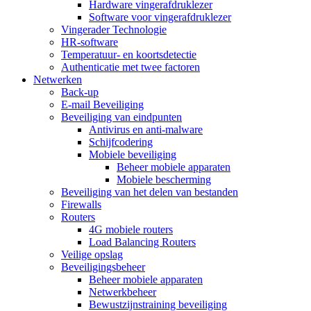
Hardware vingerafdruklezer
Software voor vingerafdruklezer
Vingerader Technologie
HR-software
Temperatuur- en koortsdetectie
Authenticatie met twee factoren
Netwerken
Back-up
E-mail Beveiliging
Beveiliging van eindpunten
Antivirus en anti-malware
Schijfcodering
Mobiele beveiliging
Beheer mobiele apparaten
Mobiele bescherming
Beveiliging van het delen van bestanden
Firewalls
Routers
4G mobiele routers
Load Balancing Routers
Veilige opslag
Beveiligingsbeheer
Beheer mobiele apparaten
Netwerkbeheer
Bewustzijnstraining beveiliging