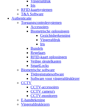
Vingerafdruk
Iris
RFID-kaartsystemen
T&A Software
Authenticatie
Toegangscontrolesystemen
Accessoires
Biometrische oplossingen
Gezichtsherkenning
Vingerafdruk
Iris
Bundels
Regelaars
RFID-kaart oplossingen
Veilige sleutelkasten
SmartLocks
Biometrische software
Tijdregistratiesoftware
Software voor vingerafdruklezer
CCTV
CCTV-accessoires
CCTV camera's
CCTV-monitoren
E-handtekening
Vingerafdruklezers