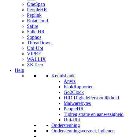
OneSpan
PeopleHR
Peplink
RotaCloud
Safire
Salie HR
Sophos
ThreatDown
Uni-Ubi
VIPRE
WALLIX
ZKTeco
Help
Kennisbank
Anviz
KlokRapporten
Go2Clock
HID DigitalePersoonlijkheid
Malwarebytes
PeopleHR
Tijdregistratie en aanwezigheid
Uni-Ubi
Ondersteuning
Ondersteuningsverzoek indienen