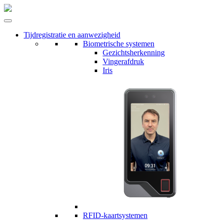
Tijdregistratie en aanwezigheid
Biometrische systemen
Gezichtsherkenning
Vingerafdruk
Iris
RFID-kaartsystemen