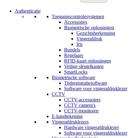
Authenticatie
Toegangscontrolesystemen
Accessoires
Biometrische oplossingen
Gezichtsherkenning
Vingerafdruk
Iris
Bundels
Regelaars
RFID-kaart oplossingen
Veilige sleutelkasten
SmartLocks
Biometrische software
Tijdregistratiesoftware
Software voor vingerafdruklezer
CCTV
CCTV-accessoires
CCTV camera's
CCTV-monitoren
E-handtekening
Vingerafdruklezers
Hardware vingerafdruklezer
Software voor vingerafdruklezer