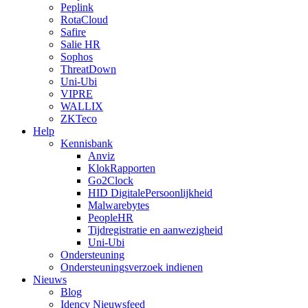
Peplink
RotaCloud
Safire
Salie HR
Sophos
ThreatDown
Uni-Ubi
VIPRE
WALLIX
ZKTeco
Help
Kennisbank
Anviz
KlokRapporten
Go2Clock
HID DigitalePersoonlijkheid
Malwarebytes
PeopleHR
Tijdregistratie en aanwezigheid
Uni-Ubi
Ondersteuning
Ondersteuningsverzoek indienen
Nieuws
Blog
Idency Nieuwsfeed