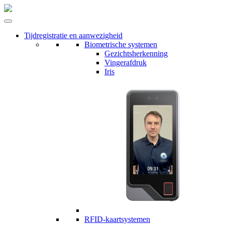
Tijdregistratie en aanwezigheid
Biometrische systemen
Gezichtsherkenning
Vingerafdruk
Iris
RFID-kaartsystemen