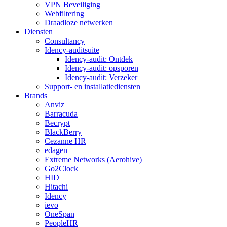
VPN Beveiliging
Webfiltering
Draadloze netwerken
Diensten
Consultancy
Idency-auditsuite
Idency-audit: Ontdek
Idency-audit: opsporen
Idency-audit: Verzeker
Support- en installatiediensten
Brands
Anviz
Barracuda
Becrypt
BlackBerry
Cezanne HR
edagen
Extreme Networks (Aerohive)
Go2Clock
HID
Hitachi
Idency
ievo
OneSpan
PeopleHR