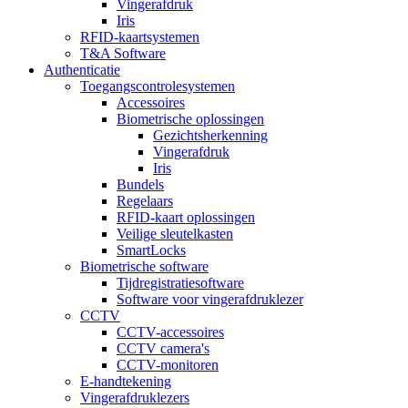
Vingerafdruk
Iris
RFID-kaartsystemen
T&A Software
Authenticatie
Toegangscontrolesystemen
Accessoires
Biometrische oplossingen
Gezichtsherkenning
Vingerafdruk
Iris
Bundels
Regelaars
RFID-kaart oplossingen
Veilige sleutelkasten
SmartLocks
Biometrische software
Tijdregistratiesoftware
Software voor vingerafdruklezer
CCTV
CCTV-accessoires
CCTV camera's
CCTV-monitoren
E-handtekening
Vingerafdruklezers