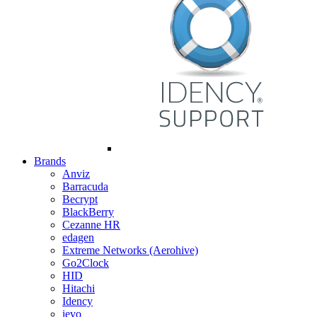
Brands
Anviz
Barracuda
Becrypt
BlackBerry
Cezanne HR
edagen
Extreme Networks (Aerohive)
Go2Clock
HID
Hitachi
Idency
ievo