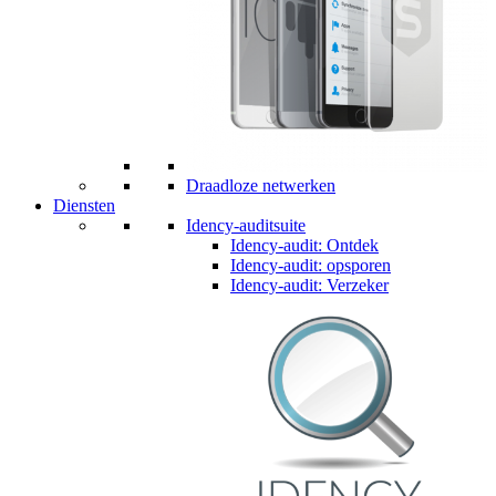
Draadloze netwerken
Diensten
Idency-auditsuite
Idency-audit: Ontdek
Idency-audit: opsporen
Idency-audit: Verzeker