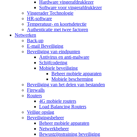
Hardware vingerafdruklezer
Software voor vingerafdruklezer
Vingerader Technologie
HR-software
Temperatuur- en koortsdetectie
Authenticatie met twee factoren
Netwerken
Back-up
E-mail Beveiliging
Beveiliging van eindpunten
Antivirus en anti-malware
Schijfcodering
Mobiele beveiliging
Beheer mobiele apparaten
Mobiele bescherming
Beveiliging van het delen van bestanden
Firewalls
Routers
4G mobiele routers
Load Balancing Routers
Veilige opslag
Beveiligingsbeheer
Beheer mobiele apparaten
Netwerkbeheer
Bewustzijnstraining beveiliging