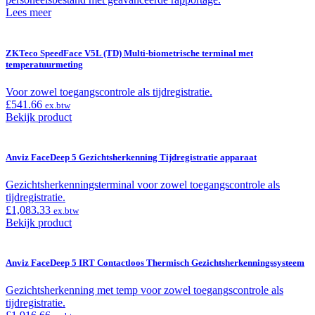
Lees meer
ZKTeco SpeedFace V5L (TD) Multi-biometrische terminal met
temperatuurmeting
Voor zowel toegangscontrole als tijdregistratie.
£
541.66
ex.btw
Bekijk product
Anviz FaceDeep 5 Gezichtsherkenning Tijdregistratie apparaat
Gezichtsherkenningsterminal voor zowel toegangscontrole als
tijdregistratie.
£
1,083.33
ex.btw
Bekijk product
Anviz FaceDeep 5 IRT Contactloos Thermisch Gezichtsherkenningssysteem
Gezichtsherkenning met temp voor zowel toegangscontrole als
tijdregistratie.