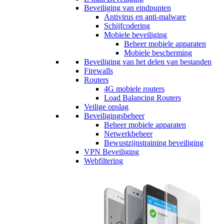
Beveiliging van eindpunten
Antivirus en anti-malware
Schijfcodering
Mobiele beveiliging
Beheer mobiele apparaten
Mobiele bescherming
Beveiliging van het delen van bestanden
Firewalls
Routers
4G mobiele routers
Load Balancing Routers
Veilige opslag
Beveiligingsbeheer
Beheer mobiele apparaten
Netwerkbeheer
Bewustzijnstraining beveiliging
VPN Beveiliging
Webfiltering