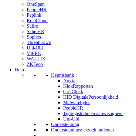
OneSpan
PeopleHR
Peplink
RotaCloud
Safire
Salie HR
Sophos
ThreatDown
Uni-Ubi
VIPRE
WALLIX
ZKTeco
Help
Kennisbank
Anviz
KlokRapporten
Go2Clock
HID DigitalePersoonlijkheid
Malwarebytes
PeopleHR
Tijdregistratie en aanwezigheid
Uni-Ubi
Ondersteuning
Ondersteuningsverzoek indienen