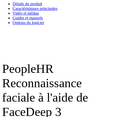
Anviz
Détails du produit
FaceDeep
Caractéristiques principales
3
Contactless
Vidéo et médias
Facial
Guides et manuels
Recognition
Options du logiciel
System
with
4G
PeopleHR
Reconnaissance
faciale à l'aide de
FaceDeep 3