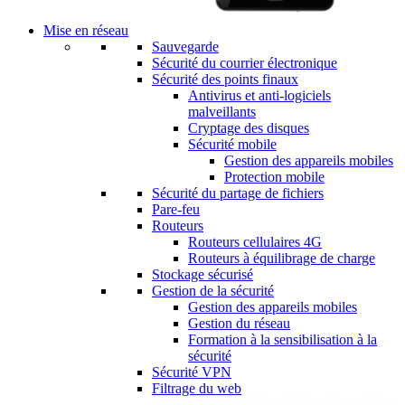
Mise en réseau
Sauvegarde
Sécurité du courrier électronique
Sécurité des points finaux
Antivirus et anti-logiciels
malveillants
Cryptage des disques
Sécurité mobile
Gestion des appareils mobiles
Protection mobile
Sécurité du partage de fichiers
Pare-feu
Routeurs
Routeurs cellulaires 4G
Routeurs à équilibrage de charge
Stockage sécurisé
Gestion de la sécurité
Gestion des appareils mobiles
Gestion du réseau
Formation à la sensibilisation à la
sécurité
Sécurité VPN
Filtrage du web