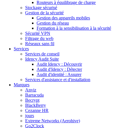
Routeurs à équilibrage de charge
Stockage sécurisé
Gestion de la sécurité
Gestion des appareils mobiles
Gestion du réseau
Formation à la sensibilisation à la sécurité
Sécurité VPN
Filtrage du web
Réseaux sans fil
Services
Services de conseil
Idency Audit Suite
Audit Idency : Découvrir
Audit d'Idency : Détecter
Audit d'identité : Assurer
Services d'assistance et d'installation
Marques
Anviz
Barracuda
Becrypt
BlackBerry
Cezanne HR
jours
Extreme Networks (Aerohive)
Go2Clock