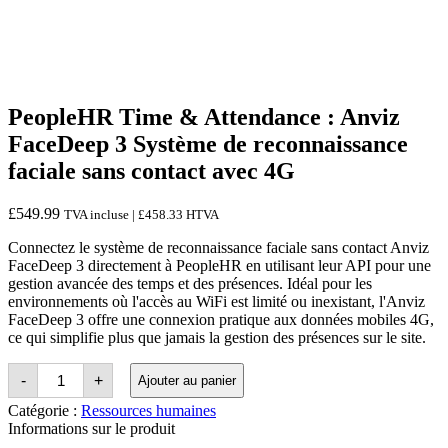
PeopleHR Time & Attendance : Anviz
FaceDeep 3 Système de reconnaissance
faciale sans contact avec 4G
£
549.99
TVA incluse |
£
458.33
HTVA
Connectez le système de reconnaissance faciale sans contact Anviz
FaceDeep 3 directement à PeopleHR en utilisant leur API pour une
gestion avancée des temps et des présences. Idéal pour les
environnements où l'accès au WiFi est limité ou inexistant, l'Anviz
FaceDeep 3 offre une connexion pratique aux données mobiles 4G,
ce qui simplifie plus que jamais la gestion des présences sur le site.
Quantité
-
+
Ajouter au panier
PeopleHR
Time
Catégorie :
Ressources humaines
&
Informations sur le produit
Attendance: