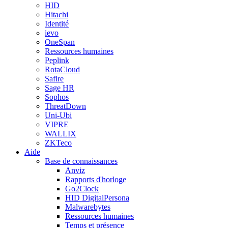
HID
Hitachi
Identité
ievo
OneSpan
Ressources humaines
Peplink
RotaCloud
Safire
Sage HR
Sophos
ThreatDown
Uni-Ubi
VIPRE
WALLIX
ZKTeco
Aide
Base de connaissances
Anviz
Rapports d'horloge
Go2Clock
HID DigitalPersona
Malwarebytes
Ressources humaines
Temps et présence