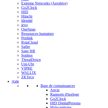
Extreme Networks (Aerohive)
Go2Clock
HID
Hitachi
Identité
ievo
OneSpan
Ressources humaines
Peplink
RotaCloud
Safire
Sage HR
Sophos
ThreatDown
Uni-Ubi
VIPRE
WALLIX
ZKTeco
Aide
Base de connaissances
Anviz
Rapports d'horloge
Go2Clock
HID DigitalPersona
Malwarebytes