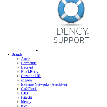
Brands
Anviz
Barracuda
Becrypt
BlackBerry
Cezanne HR
edagen
Extreme Networks (Aerohive)
Go2Clock
HID
Hitachi
Idency
ievo