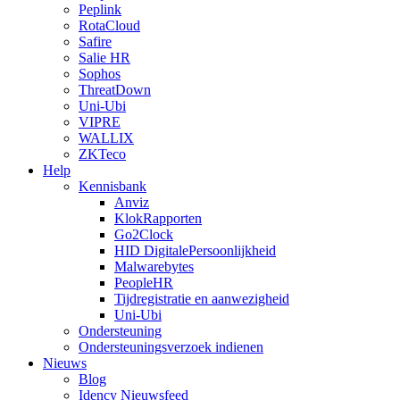
Peplink
RotaCloud
Safire
Salie HR
Sophos
ThreatDown
Uni-Ubi
VIPRE
WALLIX
ZKTeco
Help
Kennisbank
Anviz
KlokRapporten
Go2Clock
HID DigitalePersoonlijkheid
Malwarebytes
PeopleHR
Tijdregistratie en aanwezigheid
Uni-Ubi
Ondersteuning
Ondersteuningsverzoek indienen
Nieuws
Blog
Idency Nieuwsfeed