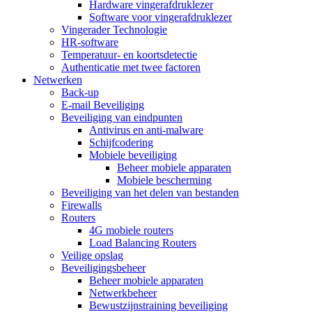
Hardware vingerafdruklezer
Software voor vingerafdruklezer
Vingerader Technologie
HR-software
Temperatuur- en koortsdetectie
Authenticatie met twee factoren
Netwerken
Back-up
E-mail Beveiliging
Beveiliging van eindpunten
Antivirus en anti-malware
Schijfcodering
Mobiele beveiliging
Beheer mobiele apparaten
Mobiele bescherming
Beveiliging van het delen van bestanden
Firewalls
Routers
4G mobiele routers
Load Balancing Routers
Veilige opslag
Beveiligingsbeheer
Beheer mobiele apparaten
Netwerkbeheer
Bewustzijnstraining beveiliging