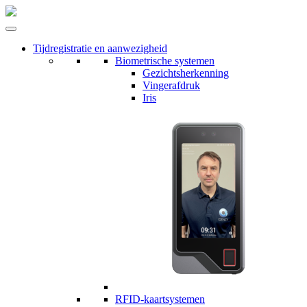
Tijdregistratie en aanwezigheid
Biometrische systemen
Gezichtsherkenning
Vingerafdruk
Iris
RFID-kaartsystemen