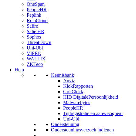
OneSpan
PeopleHR
Peplink
RotaCloud
Safire
Salie HR
Sophos
ThreatDown
Uni-Ubi
VIPRE
WALLIX
ZKTeco
Help
Kennisbank
Anviz
KlokRapporten
Go2Clock
HID DigitalePersoonlijkheid
Malwarebytes
PeopleHR
Tijdregistratie en aanwezigheid
Uni-Ubi
Ondersteuning
Ondersteuningsverzoek indienen