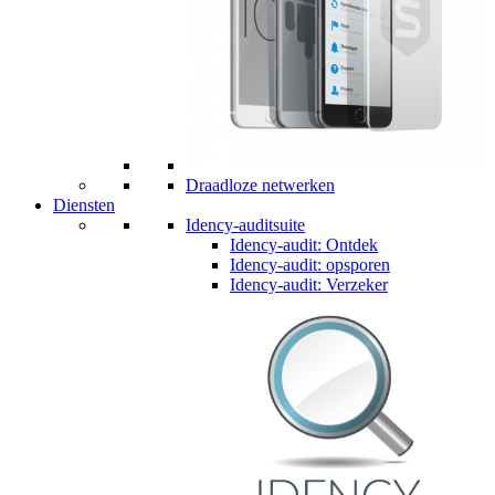
Draadloze netwerken
Diensten
Idency-auditsuite
Idency-audit: Ontdek
Idency-audit: opsporen
Idency-audit: Verzeker