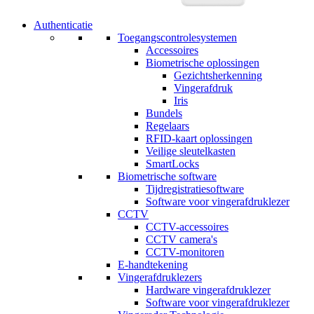
Authenticatie
Toegangscontrolesystemen
Accessoires
Biometrische oplossingen
Gezichtsherkenning
Vingerafdruk
Iris
Bundels
Regelaars
RFID-kaart oplossingen
Veilige sleutelkasten
SmartLocks
Biometrische software
Tijdregistratiesoftware
Software voor vingerafdruklezer
CCTV
CCTV-accessoires
CCTV camera's
CCTV-monitoren
E-handtekening
Vingerafdruklezers
Hardware vingerafdruklezer
Software voor vingerafdruklezer