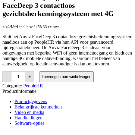
FaceDeep 3 contactloos
gezichtsherkenningssysteem met 4G
£
549.99
incl.btw
£
458.33
ex.btw
Sluit het Anviz FaceDeep 3 contactloze gezichtsherkenningssysteem
naadloos aan op PeopleHR via hun API voor geavanceerd
tijdregistratiebeheer. De Anviz FaceDeep 3 is ideaal voor
omgevingen met beperkte WiFi of geen internettoegang en biedt een
handige 4G mobiele dataverbinding, waardoor het beheer van
aanwezigheid op locatie eenvoudiger is dan ooit tevoren.
PeopleHR
-
+
Toevoegen aan winkelwagen
Time
&
Categorie:
PeopleHR
Attendance:
Productinformatie
Anviz
FaceDeep
Productgegevens
3
Belangrijkste kenmerken
Contactless
Facial
Video en media
Recognition
Handleidingen
System
Software-opties
with
4G