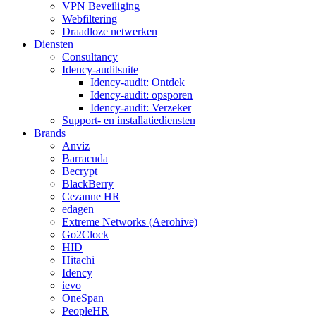
VPN Beveiliging
Webfiltering
Draadloze netwerken
Diensten
Consultancy
Idency-auditsuite
Idency-audit: Ontdek
Idency-audit: opsporen
Idency-audit: Verzeker
Support- en installatiediensten
Brands
Anviz
Barracuda
Becrypt
BlackBerry
Cezanne HR
edagen
Extreme Networks (Aerohive)
Go2Clock
HID
Hitachi
Idency
ievo
OneSpan
PeopleHR