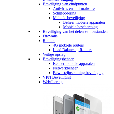
Beveiliging van eindpunten
Antivirus en anti-malware
Schijfcodering
Mobiele beveiliging
Beheer mobiele apparaten
Mobiele bescherming
Beveiliging van het delen van bestanden
Firewalls
Routers
4G mobiele routers
Load Balancing Routers
Veilige opslag
Beveiligingsbeheer
Beheer mobiele apparaten
Netwerkbeheer
Bewustzijnstraining beveiliging
VPN Beveiliging
Webfiltering