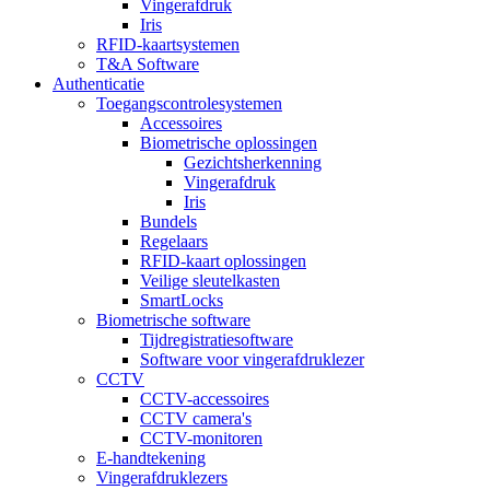
Vingerafdruk
Iris
RFID-kaartsystemen
T&A Software
Authenticatie
Toegangscontrolesystemen
Accessoires
Biometrische oplossingen
Gezichtsherkenning
Vingerafdruk
Iris
Bundels
Regelaars
RFID-kaart oplossingen
Veilige sleutelkasten
SmartLocks
Biometrische software
Tijdregistratiesoftware
Software voor vingerafdruklezer
CCTV
CCTV-accessoires
CCTV camera's
CCTV-monitoren
E-handtekening
Vingerafdruklezers