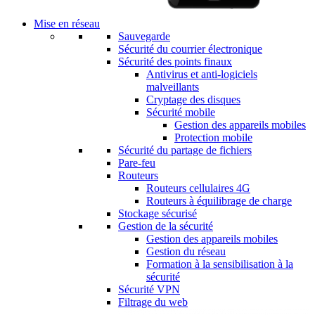
Mise en réseau
Sauvegarde
Sécurité du courrier électronique
Sécurité des points finaux
Antivirus et anti-logiciels
malveillants
Cryptage des disques
Sécurité mobile
Gestion des appareils mobiles
Protection mobile
Sécurité du partage de fichiers
Pare-feu
Routeurs
Routeurs cellulaires 4G
Routeurs à équilibrage de charge
Stockage sécurisé
Gestion de la sécurité
Gestion des appareils mobiles
Gestion du réseau
Formation à la sensibilisation à la
sécurité
Sécurité VPN
Filtrage du web