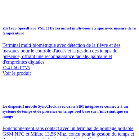
ZKTeco SpeedFace V5L (TD) Terminal multi-biométrique avec mesure de la
température
Terminal multi-biométrique avec détection de la fièvre et des
masques pour le contrôle d'accès et la gestion des temps de
présence, offrant une reconnaissance faciale, palmaire et
d'empreintes digitales.
£
541.66
HTVA
Voir le produit
Le dispositif mobile SyncClock avec carte SIM intégrée se connecte à un
système de temps et de présence en temps réel basé sur l'informatique en
nuage
Fonctionnement sans contact avec un terminal de pointage portable
GSM NFC et Mifare 13,56 Mhz, conçu pour la gestion du temps et