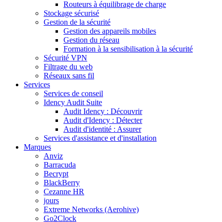
Routeurs à équilibrage de charge
Stockage sécurisé
Gestion de la sécurité
Gestion des appareils mobiles
Gestion du réseau
Formation à la sensibilisation à la sécurité
Sécurité VPN
Filtrage du web
Réseaux sans fil
Services
Services de conseil
Idency Audit Suite
Audit Idency : Découvrir
Audit d'Idency : Détecter
Audit d'identité : Assurer
Services d'assistance et d'installation
Marques
Anviz
Barracuda
Becrypt
BlackBerry
Cezanne HR
jours
Extreme Networks (Aerohive)
Go2Clock