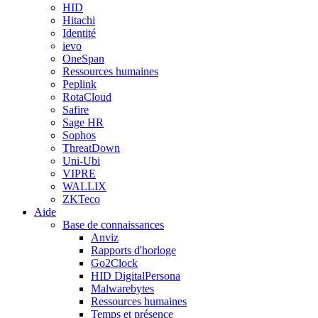
HID
Hitachi
Identité
ievo
OneSpan
Ressources humaines
Peplink
RotaCloud
Safire
Sage HR
Sophos
ThreatDown
Uni-Ubi
VIPRE
WALLIX
ZKTeco
Aide
Base de connaissances
Anviz
Rapports d'horloge
Go2Clock
HID DigitalPersona
Malwarebytes
Ressources humaines
Temps et présence