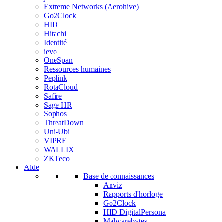
Extreme Networks (Aerohive)
Go2Clock
HID
Hitachi
Identité
ievo
OneSpan
Ressources humaines
Peplink
RotaCloud
Safire
Sage HR
Sophos
ThreatDown
Uni-Ubi
VIPRE
WALLIX
ZKTeco
Aide
Base de connaissances
Anviz
Rapports d'horloge
Go2Clock
HID DigitalPersona
Malwarebytes