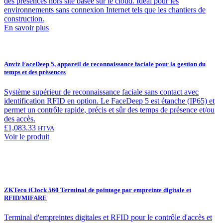
des présences hors site basée sur le cloud. Idéal pour les
environnements sans connexion Internet tels que les chantiers de
construction.
En savoir plus
Anviz FaceDeep 5, appareil de reconnaissance faciale pour la gestion du
temps et des présences
Système supérieur de reconnaissance faciale sans contact avec
identification RFID en option. Le FaceDeep 5 est étanche (IP65) et
permet un contrôle rapide, précis et sûr des temps de présence et/ou
des accès.
£
1,083.33
HTVA
Voir le produit
ZKTeco iClock 560 Terminal de pointage par empreinte digitale et
RFID/MIFARE
Terminal d'empreintes digitales et RFID pour le contrôle d'accès et