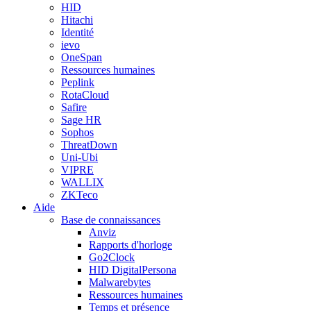
HID
Hitachi
Identité
ievo
OneSpan
Ressources humaines
Peplink
RotaCloud
Safire
Sage HR
Sophos
ThreatDown
Uni-Ubi
VIPRE
WALLIX
ZKTeco
Aide
Base de connaissances
Anviz
Rapports d'horloge
Go2Clock
HID DigitalPersona
Malwarebytes
Ressources humaines
Temps et présence