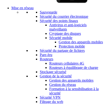
Mise en réseau
Sauvegarde
Sécurité du courrier électronique
Sécurité des points finaux
Antivirus et anti-logiciels
malveillants
Cryptage des disques
Sécurité mobile
Gestion des appareils mobiles
Protection mobile
Sécurité du partage de fichiers
Pare-feu
Routeurs
Routeurs cellulaires 4G
Routeurs à équilibrage de charge
Stockage sécurisé
Gestion de la sécurité
Gestion des appareils mobiles
Gestion du réseau
Formation à la sensibilisation à la
sécurité
Sécurité VPN
Filtrage du web