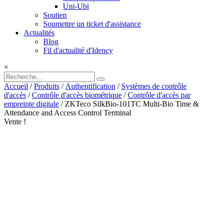
Uni-Ubi
Soutien
Soumettre un ticket d'assistance
Actualités
Blog
Fil d'actualité d'Idency
×
Accueil
/
Produits
/
Authentification
/
Systèmes de contrôle
d'accès
/
Contrôle d'accès biométrique
/
Contrôle d'accès par
empreinte digitale
/ ZKTeco SilkBio-101TC Multi-Bio Time &
Attendance and Access Control Terminal
Vente !