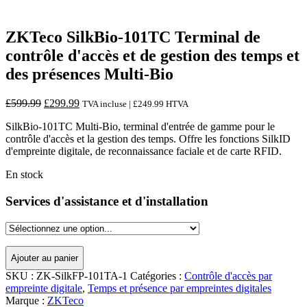
ZKTeco SilkBio-101TC Terminal de
contrôle d'accès et de gestion des temps et
des présences Multi-Bio
Le
Le
£
599.99
£
299.99
TVA incluse |
£
249.99
HTVA
prix
prix
SilkBio-101TC Multi-Bio, terminal d'entrée de gamme pour le
d'origine
actuel
contrôle d'accès et la gestion des temps. Offre les fonctions SilkID
était
est
d'empreinte digitale, de reconnaissance faciale et de carte RFID.
:
:
£599.99.
£299.99.
En stock
Services d'assistance et d'installation
Ajouter au panier
SKU :
ZK-SilkFP-101TA-1
Catégories :
Contrôle d'accès par
empreinte digitale
,
Temps et présence par empreintes digitales
Marque :
ZKTeco