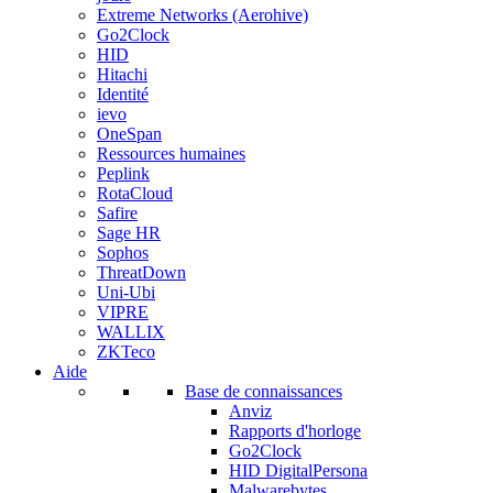
Extreme Networks (Aerohive)
Go2Clock
HID
Hitachi
Identité
ievo
OneSpan
Ressources humaines
Peplink
RotaCloud
Safire
Sage HR
Sophos
ThreatDown
Uni-Ubi
VIPRE
WALLIX
ZKTeco
Aide
Base de connaissances
Anviz
Rapports d'horloge
Go2Clock
HID DigitalPersona
Malwarebytes