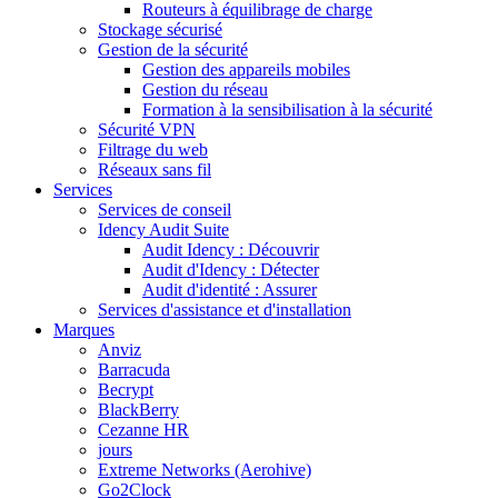
Routeurs à équilibrage de charge
Stockage sécurisé
Gestion de la sécurité
Gestion des appareils mobiles
Gestion du réseau
Formation à la sensibilisation à la sécurité
Sécurité VPN
Filtrage du web
Réseaux sans fil
Services
Services de conseil
Idency Audit Suite
Audit Idency : Découvrir
Audit d'Idency : Détecter
Audit d'identité : Assurer
Services d'assistance et d'installation
Marques
Anviz
Barracuda
Becrypt
BlackBerry
Cezanne HR
jours
Extreme Networks (Aerohive)
Go2Clock