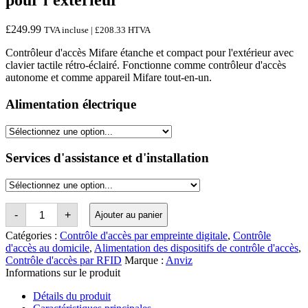
pour l'extérieur
£
249.99
TVA incluse |
£
208.33
HTVA
Contrôleur d'accès Mifare étanche et compact pour l'extérieur avec
clavier tactile rétro-éclairé. Fonctionne comme contrôleur d'accès
autonome et comme appareil Mifare tout-en-un.
Alimentation électrique
Services d'assistance et d'installation
Quantité
-
+
Ajouter au panier
Anviz
M3
Catégories :
Contrôle d'accès par empreinte digitale
,
Contrôle
Outdoor
d'accès au domicile
,
Alimentation des dispositifs de contrôle d'accès
,
Mifare
Contrôle d'accès par RFID
Marque :
Anviz
Access
Informations sur le produit
Controller
Détails du produit