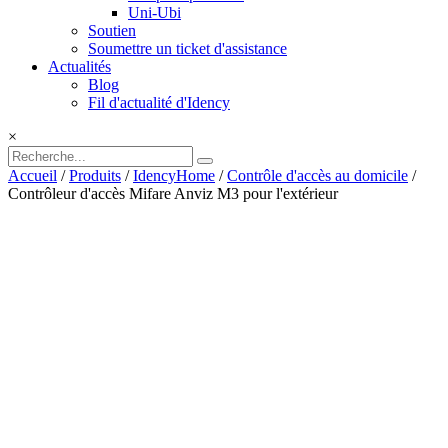
Uni-Ubi
Soutien
Soumettre un ticket d'assistance
Actualités
Blog
Fil d'actualité d'Idency
×
Accueil
/
Produits
/
IdencyHome
/
Contrôle d'accès au domicile
/
Contrôleur d'accès Mifare Anviz M3 pour l'extérieur