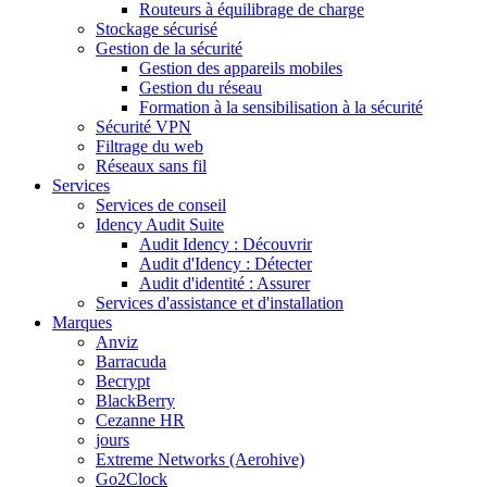
Routeurs à équilibrage de charge
Stockage sécurisé
Gestion de la sécurité
Gestion des appareils mobiles
Gestion du réseau
Formation à la sensibilisation à la sécurité
Sécurité VPN
Filtrage du web
Réseaux sans fil
Services
Services de conseil
Idency Audit Suite
Audit Idency : Découvrir
Audit d'Idency : Détecter
Audit d'identité : Assurer
Services d'assistance et d'installation
Marques
Anviz
Barracuda
Becrypt
BlackBerry
Cezanne HR
jours
Extreme Networks (Aerohive)
Go2Clock