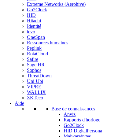
Extreme Networks (Aerohive)
Go2Clock
HID
Hitachi
Identité
ievo
OneSpan
Ressources humaines
Peplink
RotaCloud
Safire
Sage HR
Sophos
ThreatDown
Uni-Ubi
VIPRE
WALLIX
ZKTeco
Aide
Base de connaissances
Anviz
Rapports d'horloge
Go2Clock
HID DigitalPersona
Malwarebytes