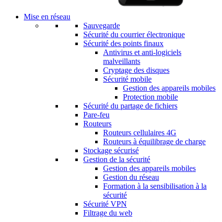
Mise en réseau
Sauvegarde
Sécurité du courrier électronique
Sécurité des points finaux
Antivirus et anti-logiciels
malveillants
Cryptage des disques
Sécurité mobile
Gestion des appareils mobiles
Protection mobile
Sécurité du partage de fichiers
Pare-feu
Routeurs
Routeurs cellulaires 4G
Routeurs à équilibrage de charge
Stockage sécurisé
Gestion de la sécurité
Gestion des appareils mobiles
Gestion du réseau
Formation à la sensibilisation à la
sécurité
Sécurité VPN
Filtrage du web