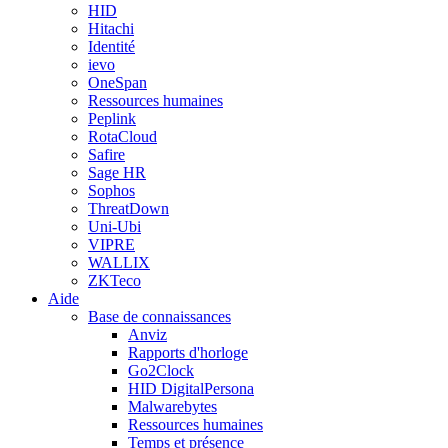
HID
Hitachi
Identité
ievo
OneSpan
Ressources humaines
Peplink
RotaCloud
Safire
Sage HR
Sophos
ThreatDown
Uni-Ubi
VIPRE
WALLIX
ZKTeco
Aide
Base de connaissances
Anviz
Rapports d'horloge
Go2Clock
HID DigitalPersona
Malwarebytes
Ressources humaines
Temps et présence