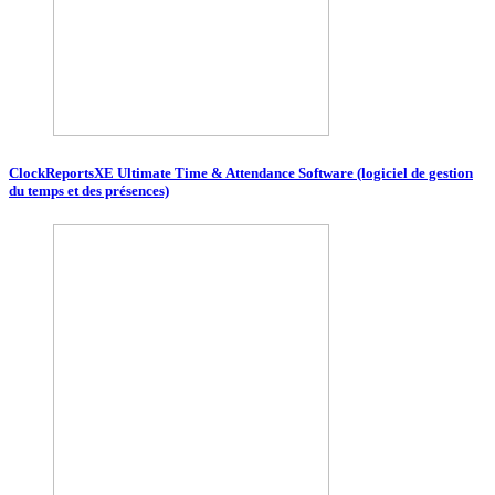
ClockReportsXE Ultimate Time & Attendance Software (logiciel de gestion
du temps et des présences)