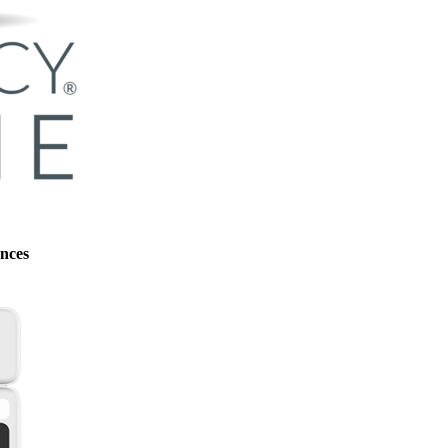
ences