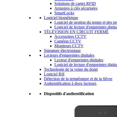
Solutions de cartes RFID
Armoires à clés sécurisées
SmartLocks
Logiciel biométrique
Logiciel de gestion du temps et des p
Logiciel de lecture d'empreintes digita
TÉLÉVISION EN CIRCUIT FERMÉ
Accessoires CCTV
Caméras CCTV
Moniteurs CCTV
Signature électronique
Lecteurs d'empreintes digitales
Lecteur d'empreintes digitales
Logiciel de lecture d'empreintes digita
Technologie de la veine du doigt
Logiciel RH
Détection de la température et de la fièvre
Authentification à deux facteurs
Dispositifs d'authentification