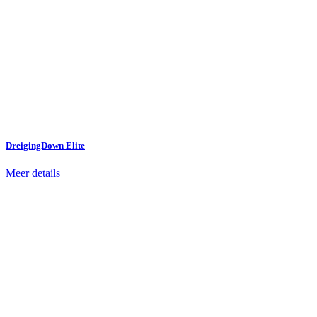
DreigingDown Elite
Meer details