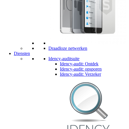
Draadloze netwerken
Diensten
Idency-auditsuite
Idency-audit: Ontdek
Idency-audit: opsporen
Idency-audit: Verzeker