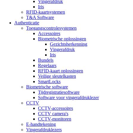
Vingerafdruk
Iris
RFID-kaartsystemen
T&A Software
Authenticatie
Toegangscontrolesystemen
Accessoires
Biometrische oplossingen
Gezichtsherkenning
Vingerafdruk
Iris
Bundels
Regelaars
RFID-kaart oplossingen
Veilige sleutelkasten
SmartLocks
Biometrische software
Tijdregistratiesoftware
Software voor vingerafdruklezer
CCTV
CCTV-accessoires
CCTV camera's
CCTV-monitoren
E-handtekening
Vingerafdruklezers