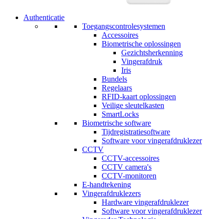
Authenticatie
Toegangscontrolesystemen
Accessoires
Biometrische oplossingen
Gezichtsherkenning
Vingerafdruk
Iris
Bundels
Regelaars
RFID-kaart oplossingen
Veilige sleutelkasten
SmartLocks
Biometrische software
Tijdregistratiesoftware
Software voor vingerafdruklezer
CCTV
CCTV-accessoires
CCTV camera's
CCTV-monitoren
E-handtekening
Vingerafdruklezers
Hardware vingerafdruklezer
Software voor vingerafdruklezer