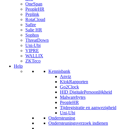
OneSpan
PeopleHR
Peplink
RotaCloud
Safire
Salie HR
Sophos
ThreatDown
Uni-Ubi
VIPRE
WALLIX
ZKTeco
Help
Kennisbank
Anviz
KlokRapporten
Go2Clock
HID DigitalePersoonlijkheid
Malwarebytes
PeopleHR
Tijdregistratie en aanwezigheid
Uni-Ubi
Ondersteuning
Ondersteuningsverzoek indienen