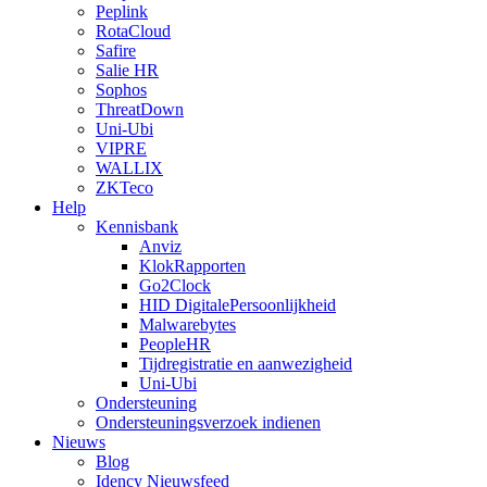
Peplink
RotaCloud
Safire
Salie HR
Sophos
ThreatDown
Uni-Ubi
VIPRE
WALLIX
ZKTeco
Help
Kennisbank
Anviz
KlokRapporten
Go2Clock
HID DigitalePersoonlijkheid
Malwarebytes
PeopleHR
Tijdregistratie en aanwezigheid
Uni-Ubi
Ondersteuning
Ondersteuningsverzoek indienen
Nieuws
Blog
Idency Nieuwsfeed