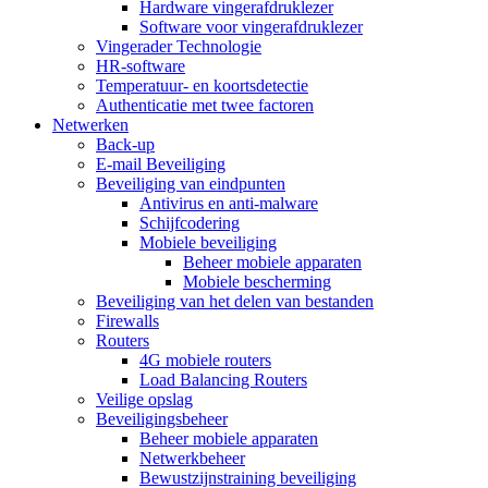
Hardware vingerafdruklezer
Software voor vingerafdruklezer
Vingerader Technologie
HR-software
Temperatuur- en koortsdetectie
Authenticatie met twee factoren
Netwerken
Back-up
E-mail Beveiliging
Beveiliging van eindpunten
Antivirus en anti-malware
Schijfcodering
Mobiele beveiliging
Beheer mobiele apparaten
Mobiele bescherming
Beveiliging van het delen van bestanden
Firewalls
Routers
4G mobiele routers
Load Balancing Routers
Veilige opslag
Beveiligingsbeheer
Beheer mobiele apparaten
Netwerkbeheer
Bewustzijnstraining beveiliging