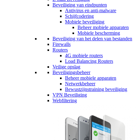
Beveiliging van eindpunten
Antivirus en anti-malware
Schijfcodering
Mobiele beveiliging
Beheer mobiele apparaten
Mobiele bescherming
Beveiliging van het delen van bestanden
Firewalls
Routers
4G mobiele routers
Load Balancing Routers
Veilige opslag
Beveiligingsbeheer
Beheer mobiele apparaten
Netwerkbeheer
Bewustzijnstraining beveiliging
VPN Beveiliging
Webfiltering