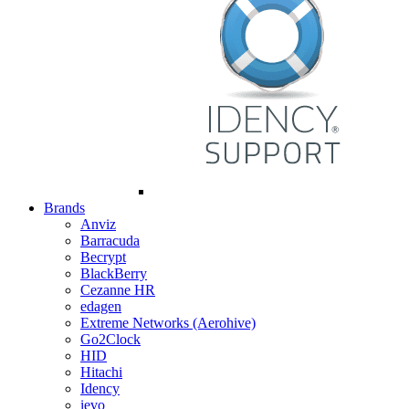
Brands
Anviz
Barracuda
Becrypt
BlackBerry
Cezanne HR
edagen
Extreme Networks (Aerohive)
Go2Clock
HID
Hitachi
Idency
ievo