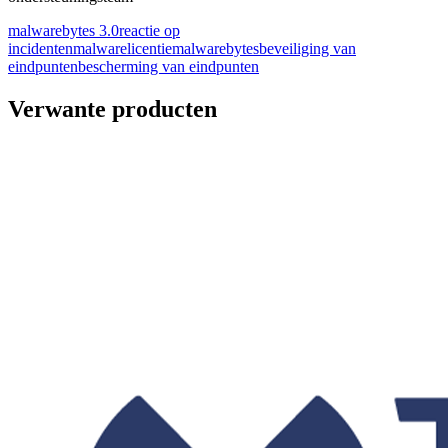
malwarebytes 3.0
reactie op
incidenten
malware
licentie
malwarebytes
beveiliging van
eindpunten
bescherming van eindpunten
Verwante producten