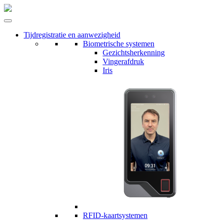
Tijdregistratie en aanwezigheid
Biometrische systemen
Gezichtsherkenning
Vingerafdruk
Iris
RFID-kaartsystemen