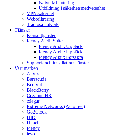
Nätverkshantering
Utbildning i säkerhetsmedvetenhet
VPN-säkerhet
Webbfiltrering
Trådlösa nätverk
Tjänster
Konsulttjänster
Idency Audit Suite
Idency Audit: Upptäck
Idency Audit: Upptäck
Idency Audit: Försäkra
Support- och installationstjänster
Varumärken
Anviz
Barracuda
Becrypt
BlackBerry
Cezanne HR
edagar
Extreme Networks (Aerohive)
Go2Clock
HID
Hitachi
Idency
ievo