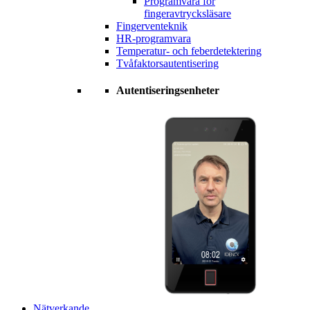
Programvara för
fingeravtrycksläsare
Fingerventeknik
HR-programvara
Temperatur- och feberdetektering
Tvåfaktorsautentisering
Autentiseringsenheter
Nätverkande