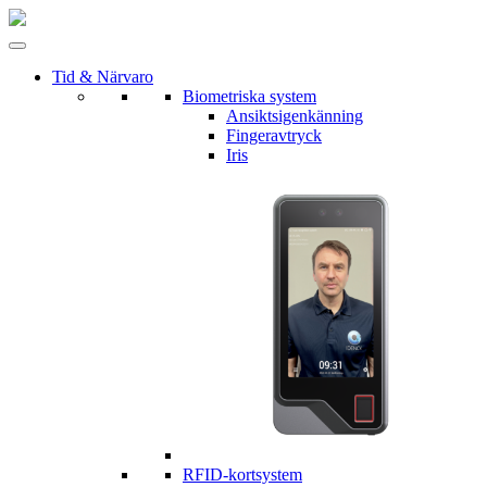
Tid & Närvaro
Biometriska system
Ansiktsigenkänning
Fingeravtryck
Iris
RFID-kortsystem