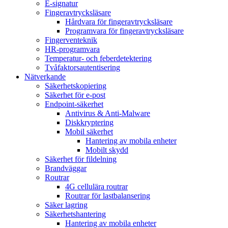
E-signatur
Fingeravtrycksläsare
Hårdvara för fingeravtrycksläsare
Programvara för fingeravtrycksläsare
Fingerventeknik
HR-programvara
Temperatur- och feberdetektering
Tvåfaktorsautentisering
Nätverkande
Säkerhetskopiering
Säkerhet för e-post
Endpoint-säkerhet
Antivirus & Anti-Malware
Diskkryptering
Mobil säkerhet
Hantering av mobila enheter
Mobilt skydd
Säkerhet för fildelning
Brandväggar
Routrar
4G cellulära routrar
Routrar för lastbalansering
Säker lagring
Säkerhetshantering
Hantering av mobila enheter