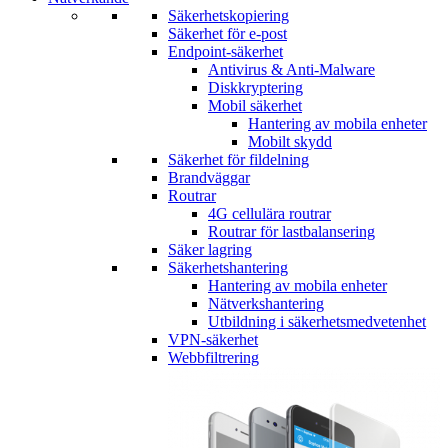
Säkerhetskopiering
Säkerhet för e-post
Endpoint-säkerhet
Antivirus & Anti-Malware
Diskkryptering
Mobil säkerhet
Hantering av mobila enheter
Mobilt skydd
Säkerhet för fildelning
Brandväggar
Routrar
4G cellulära routrar
Routrar för lastbalansering
Säker lagring
Säkerhetshantering
Hantering av mobila enheter
Nätverkshantering
Utbildning i säkerhetsmedvetenhet
VPN-säkerhet
Webbfiltrering