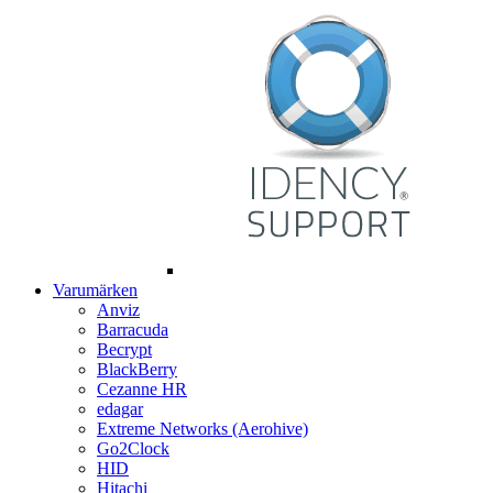
Varumärken
Anviz
Barracuda
Becrypt
BlackBerry
Cezanne HR
edagar
Extreme Networks (Aerohive)
Go2Clock
HID
Hitachi