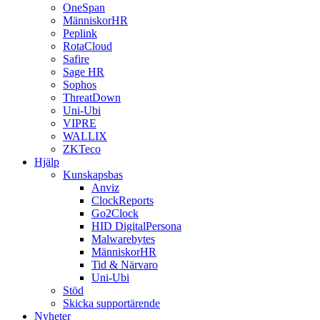
OneSpan
MänniskorHR
Peplink
RotaCloud
Safire
Sage HR
Sophos
ThreatDown
Uni-Ubi
VIPRE
WALLIX
ZKTeco
Hjälp
Kunskapsbas
Anviz
ClockReports
Go2Clock
HID DigitalPersona
Malwarebytes
MänniskorHR
Tid & Närvaro
Uni-Ubi
Stöd
Skicka supportärende
Nyheter