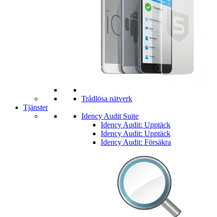
Trådlösa nätverk
Tjänster
Idency Audit Suite
Idency Audit: Upptäck
Idency Audit: Upptäck
Idency Audit: Försäkra