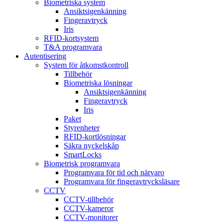
Biometriska system
Ansiktsigenkänning
Fingeravtryck
Iris
RFID-kortsystem
T&A programvara
Autentisering
System för åtkomstkontroll
Tillbehör
Biometriska lösningar
Ansiktsigenkänning
Fingeravtryck
Iris
Paket
Styrenheter
RFID-kortlösningar
Säkra nyckelskåp
SmartLocks
Biometrisk programvara
Programvara för tid och närvaro
Programvara för fingeravtrycksläsare
CCTV
CCTV-tillbehör
CCTV-kameror
CCTV-monitorer