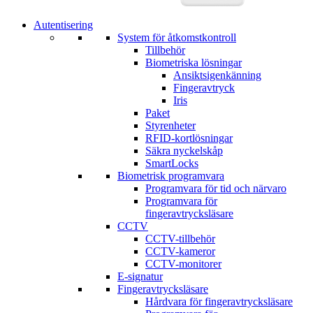
Autentisering
System för åtkomstkontroll
Tillbehör
Biometriska lösningar
Ansiktsigenkänning
Fingeravtryck
Iris
Paket
Styrenheter
RFID-kortlösningar
Säkra nyckelskåp
SmartLocks
Biometrisk programvara
Programvara för tid och närvaro
Programvara för
fingeravtrycksläsare
CCTV
CCTV-tillbehör
CCTV-kameror
CCTV-monitorer
E-signatur
Fingeravtrycksläsare
Hårdvara för fingeravtrycksläsare