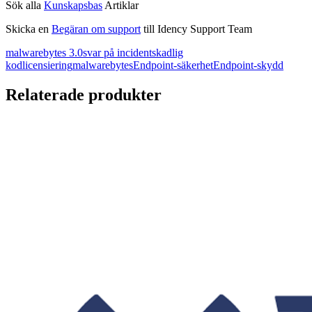
Sök alla
Kunskapsbas
Artiklar
Skicka en
Begäran om support
till Idency Support Team
malwarebytes 3.0
svar på incident
skadlig
kod
licensiering
malwarebytes
Endpoint-säkerhet
Endpoint-skydd
Relaterade produkter