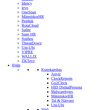
Idency
ievo
OneSpan
MänniskorHR
Peplink
RotaCloud
Safire
Sage HR
Sophos
ThreatDown
Uni-Ubi
VIPRE
WALLIX
ZKTeco
Hjälp
Kunskapsbas
Anviz
ClockReports
Go2Clock
HID DigitalPersona
Malwarebytes
MänniskorHR
Tid & Närvaro
Uni-Ubi
Stöd