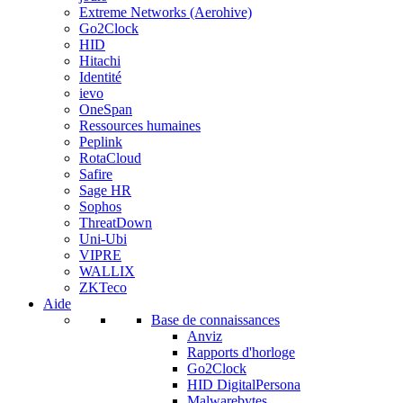
Extreme Networks (Aerohive)
Go2Clock
HID
Hitachi
Identité
ievo
OneSpan
Ressources humaines
Peplink
RotaCloud
Safire
Sage HR
Sophos
ThreatDown
Uni-Ubi
VIPRE
WALLIX
ZKTeco
Aide
Base de connaissances
Anviz
Rapports d'horloge
Go2Clock
HID DigitalPersona
Malwarebytes