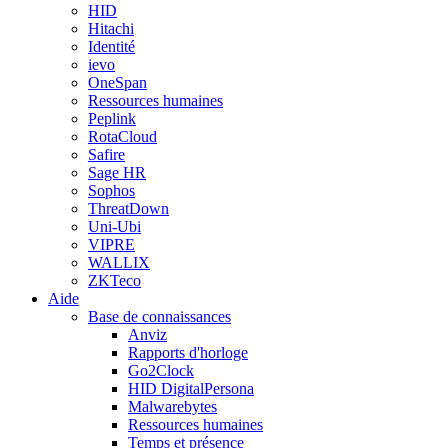
HID
Hitachi
Identité
ievo
OneSpan
Ressources humaines
Peplink
RotaCloud
Safire
Sage HR
Sophos
ThreatDown
Uni-Ubi
VIPRE
WALLIX
ZKTeco
Aide
Base de connaissances
Anviz
Rapports d'horloge
Go2Clock
HID DigitalPersona
Malwarebytes
Ressources humaines
Temps et présence