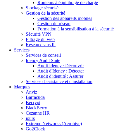
Routeurs à équilibrage de charge
Stockage sécurisé
Gestion de la sécurité
Gestion des appareils mobiles
Gestion du réseau
Formation à la sensibilisation à la sécurité
Sécurité VPN
Filtrage du web
Réseaux sans fil
Services
Services de conseil
Idency Audit Suite
Audit Idency : Découvrir
Audit d'Idency : Détecter
Audit d'identité : Assurer
Services d'assistance et d'installation
Marques
Anviz
Barracuda
Becrypt
BlackBerry
Cezanne HR
jours
Extreme Networks (Aerohive)
Go2Clock