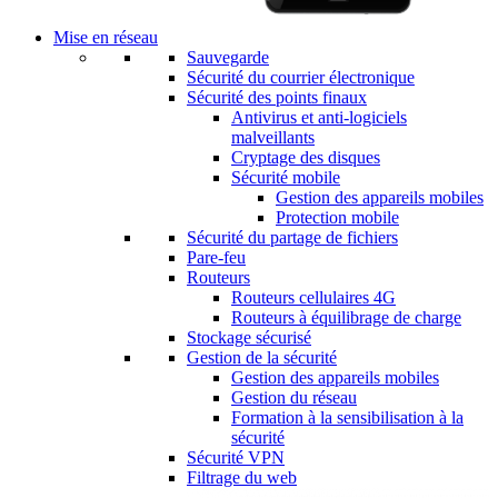
Mise en réseau
Sauvegarde
Sécurité du courrier électronique
Sécurité des points finaux
Antivirus et anti-logiciels
malveillants
Cryptage des disques
Sécurité mobile
Gestion des appareils mobiles
Protection mobile
Sécurité du partage de fichiers
Pare-feu
Routeurs
Routeurs cellulaires 4G
Routeurs à équilibrage de charge
Stockage sécurisé
Gestion de la sécurité
Gestion des appareils mobiles
Gestion du réseau
Formation à la sensibilisation à la
sécurité
Sécurité VPN
Filtrage du web