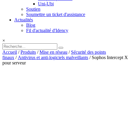
Uni-Ubi
Soutien
Soumettre un ticket d'assistance
Actualités
Blog
Fil d'actualité d'Idency
×
Accueil
/
Produits
/
Mise en réseau
/
Sécurité des points
finaux
/
Antivirus et anti-logiciels malveillants
/ Sophos Intercept X
pour serveur