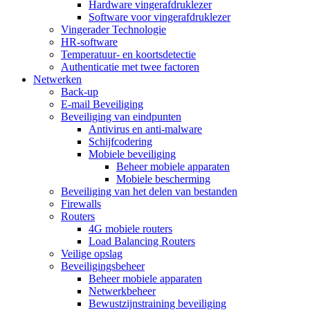
Hardware vingerafdruklezer
Software voor vingerafdruklezer
Vingerader Technologie
HR-software
Temperatuur- en koortsdetectie
Authenticatie met twee factoren
Netwerken
Back-up
E-mail Beveiliging
Beveiliging van eindpunten
Antivirus en anti-malware
Schijfcodering
Mobiele beveiliging
Beheer mobiele apparaten
Mobiele bescherming
Beveiliging van het delen van bestanden
Firewalls
Routers
4G mobiele routers
Load Balancing Routers
Veilige opslag
Beveiligingsbeheer
Beheer mobiele apparaten
Netwerkbeheer
Bewustzijnstraining beveiliging