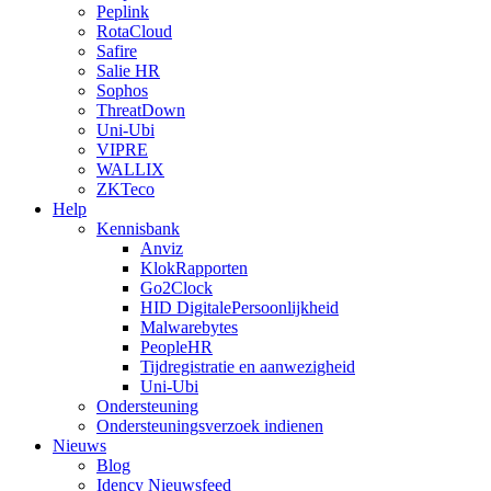
Peplink
RotaCloud
Safire
Salie HR
Sophos
ThreatDown
Uni-Ubi
VIPRE
WALLIX
ZKTeco
Help
Kennisbank
Anviz
KlokRapporten
Go2Clock
HID DigitalePersoonlijkheid
Malwarebytes
PeopleHR
Tijdregistratie en aanwezigheid
Uni-Ubi
Ondersteuning
Ondersteuningsverzoek indienen
Nieuws
Blog
Idency Nieuwsfeed