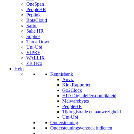
OneSpan
PeopleHR
Peplink
RotaCloud
Safire
Salie HR
Sophos
ThreatDown
Uni-Ubi
VIPRE
WALLIX
ZKTeco
Help
Kennisbank
Anviz
KlokRapporten
Go2Clock
HID DigitalePersoonlijkheid
Malwarebytes
PeopleHR
Tijdregistratie en aanwezigheid
Uni-Ubi
Ondersteuning
Ondersteuningsverzoek indienen