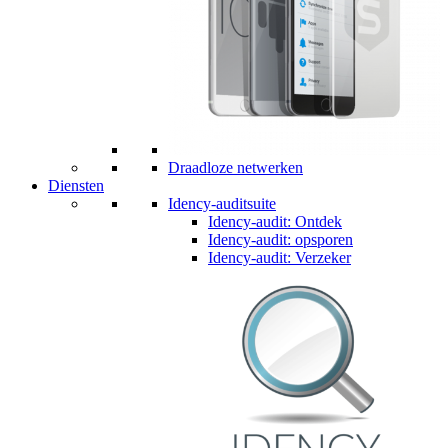
Draadloze netwerken
Diensten
Idency-auditsuite
Idency-audit: Ontdek
Idency-audit: opsporen
Idency-audit: Verzeker