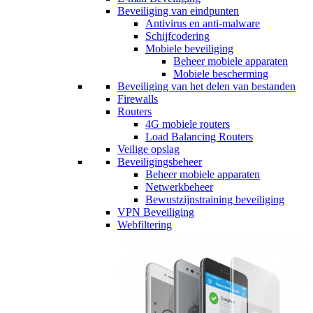
Beveiliging van eindpunten
Antivirus en anti-malware
Schijfcodering
Mobiele beveiliging
Beheer mobiele apparaten
Mobiele bescherming
Beveiliging van het delen van bestanden
Firewalls
Routers
4G mobiele routers
Load Balancing Routers
Veilige opslag
Beveiligingsbeheer
Beheer mobiele apparaten
Netwerkbeheer
Bewustzijnstraining beveiliging
VPN Beveiliging
Webfiltering