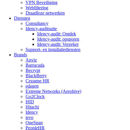
VPN Beveiliging
Webfiltering
Draadloze netwerken
Diensten
Consultancy
Idency-auditsuite
Idency-audit: Ontdek
Idency-audit: opsporen
Idency-audit: Verzeker
Support- en installatiediensten
Brands
Anviz
Barracuda
Becrypt
BlackBerry
Cezanne HR
edagen
Extreme Networks (Aerohive)
Go2Clock
HID
Hitachi
Idency
ievo
OneSpan
PeopleHR