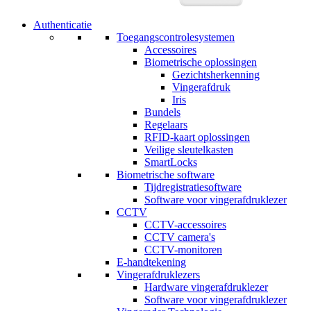
Authenticatie
Toegangscontrolesystemen
Accessoires
Biometrische oplossingen
Gezichtsherkenning
Vingerafdruk
Iris
Bundels
Regelaars
RFID-kaart oplossingen
Veilige sleutelkasten
SmartLocks
Biometrische software
Tijdregistratiesoftware
Software voor vingerafdruklezer
CCTV
CCTV-accessoires
CCTV camera's
CCTV-monitoren
E-handtekening
Vingerafdruklezers
Hardware vingerafdruklezer
Software voor vingerafdruklezer