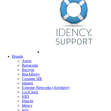
Brands
Anviz
Barracuda
Becrypt
BlackBerry
Cezanne HR
edagen
Extreme Networks (Aerohive)
Go2Clock
HID
Hitachi
Idency
ievo