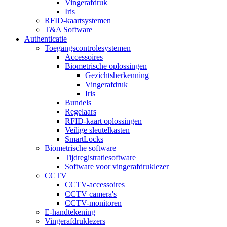
Vingerafdruk
Iris
RFID-kaartsystemen
T&A Software
Authenticatie
Toegangscontrolesystemen
Accessoires
Biometrische oplossingen
Gezichtsherkenning
Vingerafdruk
Iris
Bundels
Regelaars
RFID-kaart oplossingen
Veilige sleutelkasten
SmartLocks
Biometrische software
Tijdregistratiesoftware
Software voor vingerafdruklezer
CCTV
CCTV-accessoires
CCTV camera's
CCTV-monitoren
E-handtekening
Vingerafdruklezers