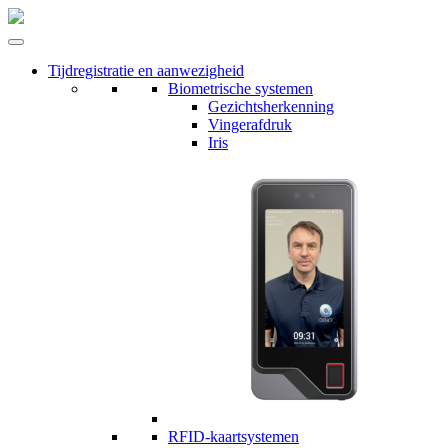
Tijdregistratie en aanwezigheid
Biometrische systemen
Gezichtsherkenning
Vingerafdruk
Iris
RFID-kaartsystemen