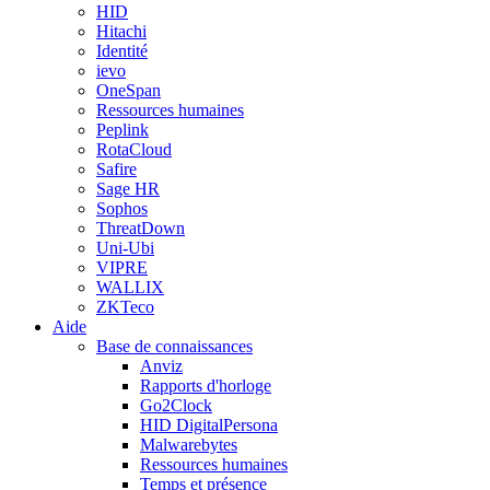
HID
Hitachi
Identité
ievo
OneSpan
Ressources humaines
Peplink
RotaCloud
Safire
Sage HR
Sophos
ThreatDown
Uni-Ubi
VIPRE
WALLIX
ZKTeco
Aide
Base de connaissances
Anviz
Rapports d'horloge
Go2Clock
HID DigitalPersona
Malwarebytes
Ressources humaines
Temps et présence