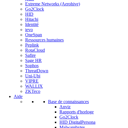
Extreme Networks (Aerohive)
Go2Clock
HID
Hitachi
Identité
ievo
OneSpan
Ressources humaines
Peplink
RotaCloud
Safire
Sage HR
Sophos
ThreatDown
Uni-Ubi
VIPRE
WALLIX
ZKTeco
Aide
Base de connaissances
Anviz
Rapports d'horloge
Go2Clock
HID DigitalPersona
Malwarebytes