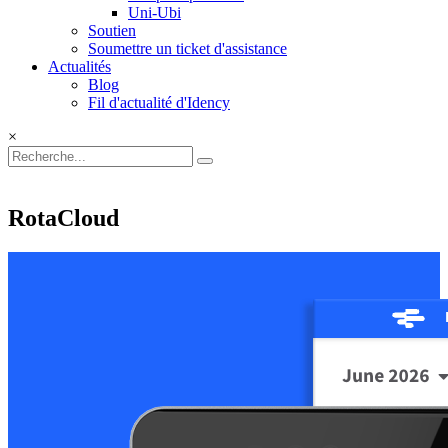
Uni-Ubi
Soutien
Soumettre un ticket d'assistance
Actualités
Blog
Fil d'actualité d'Idency
×
RotaCloud