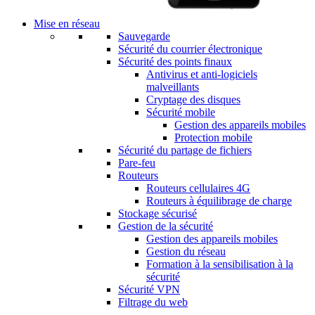
Mise en réseau
Sauvegarde
Sécurité du courrier électronique
Sécurité des points finaux
Antivirus et anti-logiciels
malveillants
Cryptage des disques
Sécurité mobile
Gestion des appareils mobiles
Protection mobile
Sécurité du partage de fichiers
Pare-feu
Routeurs
Routeurs cellulaires 4G
Routeurs à équilibrage de charge
Stockage sécurisé
Gestion de la sécurité
Gestion des appareils mobiles
Gestion du réseau
Formation à la sensibilisation à la
sécurité
Sécurité VPN
Filtrage du web