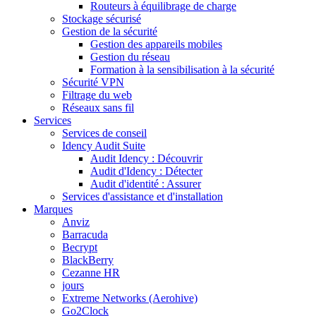
Routeurs à équilibrage de charge
Stockage sécurisé
Gestion de la sécurité
Gestion des appareils mobiles
Gestion du réseau
Formation à la sensibilisation à la sécurité
Sécurité VPN
Filtrage du web
Réseaux sans fil
Services
Services de conseil
Idency Audit Suite
Audit Idency : Découvrir
Audit d'Idency : Détecter
Audit d'identité : Assurer
Services d'assistance et d'installation
Marques
Anviz
Barracuda
Becrypt
BlackBerry
Cezanne HR
jours
Extreme Networks (Aerohive)
Go2Clock