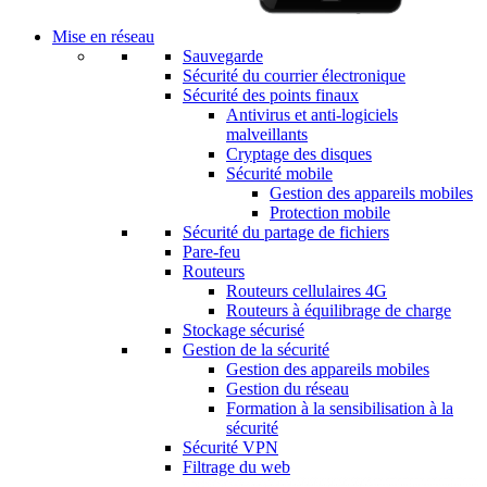
Mise en réseau
Sauvegarde
Sécurité du courrier électronique
Sécurité des points finaux
Antivirus et anti-logiciels
malveillants
Cryptage des disques
Sécurité mobile
Gestion des appareils mobiles
Protection mobile
Sécurité du partage de fichiers
Pare-feu
Routeurs
Routeurs cellulaires 4G
Routeurs à équilibrage de charge
Stockage sécurisé
Gestion de la sécurité
Gestion des appareils mobiles
Gestion du réseau
Formation à la sensibilisation à la
sécurité
Sécurité VPN
Filtrage du web