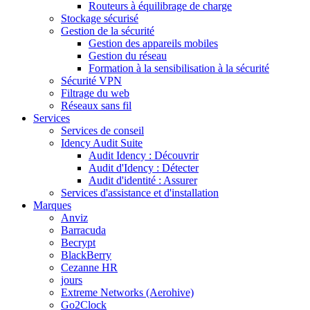
Routeurs à équilibrage de charge
Stockage sécurisé
Gestion de la sécurité
Gestion des appareils mobiles
Gestion du réseau
Formation à la sensibilisation à la sécurité
Sécurité VPN
Filtrage du web
Réseaux sans fil
Services
Services de conseil
Idency Audit Suite
Audit Idency : Découvrir
Audit d'Idency : Détecter
Audit d'identité : Assurer
Services d'assistance et d'installation
Marques
Anviz
Barracuda
Becrypt
BlackBerry
Cezanne HR
jours
Extreme Networks (Aerohive)
Go2Clock