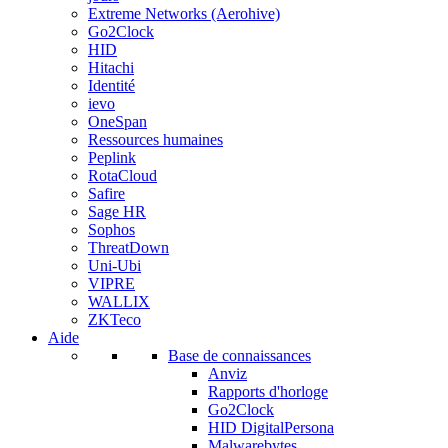
Extreme Networks (Aerohive)
Go2Clock
HID
Hitachi
Identité
ievo
OneSpan
Ressources humaines
Peplink
RotaCloud
Safire
Sage HR
Sophos
ThreatDown
Uni-Ubi
VIPRE
WALLIX
ZKTeco
Aide
Base de connaissances
Anviz
Rapports d'horloge
Go2Clock
HID DigitalPersona
Malwarebytes