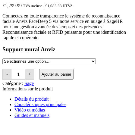
£
1,299.99
TVA incluse |
£
1,083.33
HTVA
Connectez en toute transparence le système de reconnaissance
faciale Anviz FaceDeep 5 via notre service en nuage à SageHR
pour une gestion avancée des temps et des présences.
Reconnaissance faciale et RFID puissante pour une identification
rapide et cohérente.
Support mural Anviz
Quantité
-
+
Ajouter au panier
Sage
HR
Catégorie :
Sage
Time
Informations sur le produit
&
Attendance
Détails du produit
Anviz
Caractéristiques principales
FaceDeep
5
Vidéo et médias
Facial
Guides et manuels
Recognition
Terminal