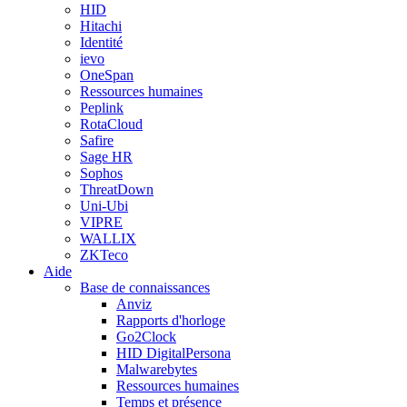
HID
Hitachi
Identité
ievo
OneSpan
Ressources humaines
Peplink
RotaCloud
Safire
Sage HR
Sophos
ThreatDown
Uni-Ubi
VIPRE
WALLIX
ZKTeco
Aide
Base de connaissances
Anviz
Rapports d'horloge
Go2Clock
HID DigitalPersona
Malwarebytes
Ressources humaines
Temps et présence