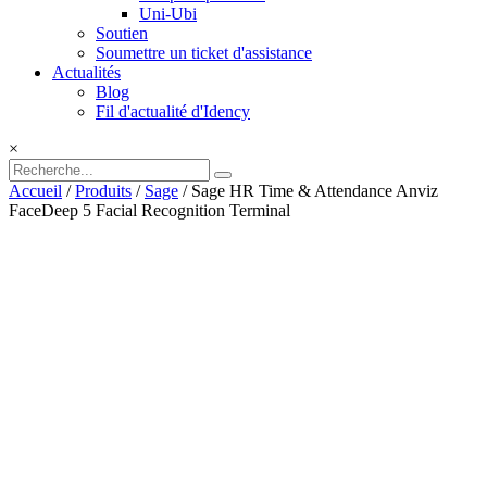
Uni-Ubi
Soutien
Soumettre un ticket d'assistance
Actualités
Blog
Fil d'actualité d'Idency
×
Accueil
/
Produits
/
Sage
/ Sage HR Time & Attendance Anviz
FaceDeep 5 Facial Recognition Terminal