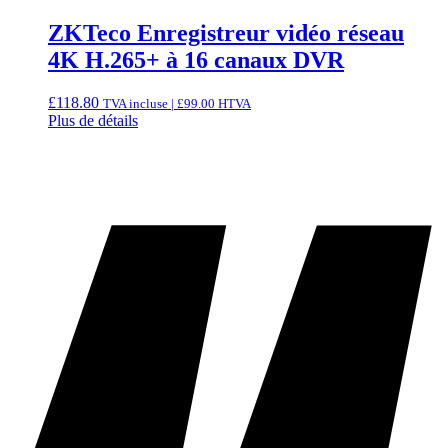
ZKTeco Enregistreur vidéo réseau
4K H.265+ à 16 canaux DVR
£
118.80
TVA incluse |
£
99.00
HTVA
Plus de détails