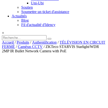
Uni-Ubi
Soutien
Soumettre un ticket d'assistance
Actualités
Blog
Fil d'actualité d'Idency
×
Accueil
/
Produits
/
Authentification
/
TÉLÉVISION EN CIRCUIT
FERMÉ
/
Caméras CCTV
/ ZKTeco STARVIS Starlight/WDR
2MP IR Bullet Network Camera with PoE