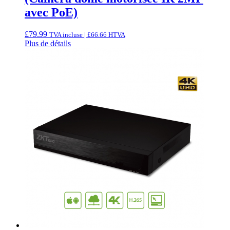
avec PoE)
£
79.99
TVA incluse |
£
66.66
HTVA
Plus de détails