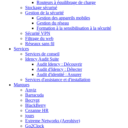
Routeurs à équilibrage de charge
Stockage sécurisé
Gestion de la sécurité
Gestion des appareils mobiles
Gestion du réseau
Formation à la sensibilisation à la sécurité
Sécurité VPN
Filtrage du web
Réseaux sans fil
Services
Services de conseil
Idency Audit Suite
Audit Idency : Découvrir
Audit d'Idency : Détecter
Audit d'identité : Assurer
Services d'assistance et d'installation
Marques
Anviz
Barracuda
Becrypt
BlackBerry
Cezanne HR
jours
Extreme Networks (Aerohive)
Go2Clock