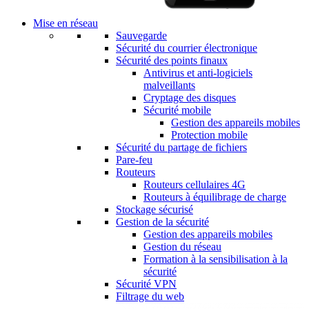
Mise en réseau
Sauvegarde
Sécurité du courrier électronique
Sécurité des points finaux
Antivirus et anti-logiciels
malveillants
Cryptage des disques
Sécurité mobile
Gestion des appareils mobiles
Protection mobile
Sécurité du partage de fichiers
Pare-feu
Routeurs
Routeurs cellulaires 4G
Routeurs à équilibrage de charge
Stockage sécurisé
Gestion de la sécurité
Gestion des appareils mobiles
Gestion du réseau
Formation à la sensibilisation à la
sécurité
Sécurité VPN
Filtrage du web