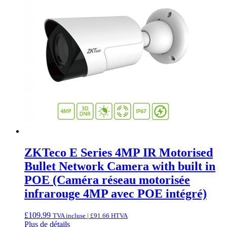
ZKTeco E Series 4MP IR Motorised
Bullet Network Camera with built in
POE (Caméra réseau motorisée
infrarouge 4MP avec POE intégré)
£
109.99
TVA incluse |
£
91.66
HTVA
Plus de détails