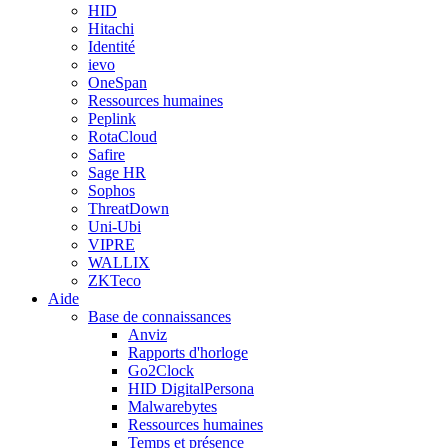
HID
Hitachi
Identité
ievo
OneSpan
Ressources humaines
Peplink
RotaCloud
Safire
Sage HR
Sophos
ThreatDown
Uni-Ubi
VIPRE
WALLIX
ZKTeco
Aide
Base de connaissances
Anviz
Rapports d'horloge
Go2Clock
HID DigitalPersona
Malwarebytes
Ressources humaines
Temps et présence