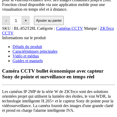
Fonction cloud disponible via une application mobile pour une
visualisation en temps réel et à distance.
Quantité
-
+
Ajouter au panier
ZKTeco
STARVIS
SKU :
BL-852T28L
Catégorie :
Caméras CCTV
Marque :
ZKTeco
Starlight/WDR
CCTV
2MP
Informations sur le produit
IR
Bullet
Détails du produit
Network
Camera
Caractéristiques principales
with
Vidéo et médias
PoE
Guides et manuels
Caméra CCTV bullet économique avec capteur
Sony de pointe et surveillance en temps réel
Les caméras IP 2MP de la série W de ZKTeco sont des solutions
orientées projet qui utilisent la lumière des étoiles, le vrai WDR, la
technologie intelligente H.265+ et le capteur Sony de pointe pour la
vidéosurveillance. La caméra fournit des images d'une grande clarté
et prend en charge l'alarme intelligente IVA.