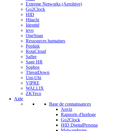
Extreme Networks (Aerohive)
Go2Clock
HID
Hitachi
Identité
ievo
OneSpan
Ressources humaines
Peplink
RotaCloud
Safire
Sage HR
Sophos
ThreatDown
Uni-Ubi
VIPRE
WALLIX
ZKTeco
Aide
Base de connaissances
Anviz
Rapports d'horloge
Go2Clock
HID DigitalPersona
Malwarebytes