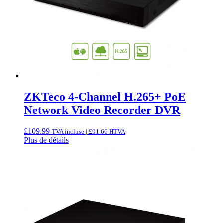
ZKTeco 4-Channel H.265+ PoE
Network Video Recorder DVR
£
109.99
TVA incluse |
£
91.66
HTVA
Plus de détails