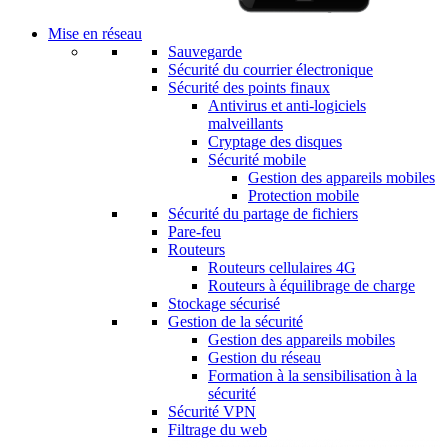
Mise en réseau
Sauvegarde
Sécurité du courrier électronique
Sécurité des points finaux
Antivirus et anti-logiciels
malveillants
Cryptage des disques
Sécurité mobile
Gestion des appareils mobiles
Protection mobile
Sécurité du partage de fichiers
Pare-feu
Routeurs
Routeurs cellulaires 4G
Routeurs à équilibrage de charge
Stockage sécurisé
Gestion de la sécurité
Gestion des appareils mobiles
Gestion du réseau
Formation à la sensibilisation à la
sécurité
Sécurité VPN
Filtrage du web