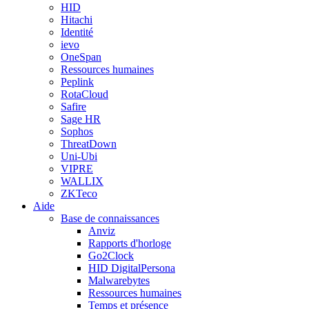
HID
Hitachi
Identité
ievo
OneSpan
Ressources humaines
Peplink
RotaCloud
Safire
Sage HR
Sophos
ThreatDown
Uni-Ubi
VIPRE
WALLIX
ZKTeco
Aide
Base de connaissances
Anviz
Rapports d'horloge
Go2Clock
HID DigitalPersona
Malwarebytes
Ressources humaines
Temps et présence