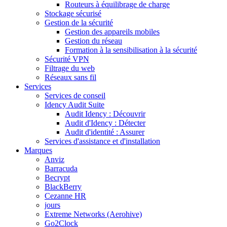
Routeurs à équilibrage de charge
Stockage sécurisé
Gestion de la sécurité
Gestion des appareils mobiles
Gestion du réseau
Formation à la sensibilisation à la sécurité
Sécurité VPN
Filtrage du web
Réseaux sans fil
Services
Services de conseil
Idency Audit Suite
Audit Idency : Découvrir
Audit d'Idency : Détecter
Audit d'identité : Assurer
Services d'assistance et d'installation
Marques
Anviz
Barracuda
Becrypt
BlackBerry
Cezanne HR
jours
Extreme Networks (Aerohive)
Go2Clock