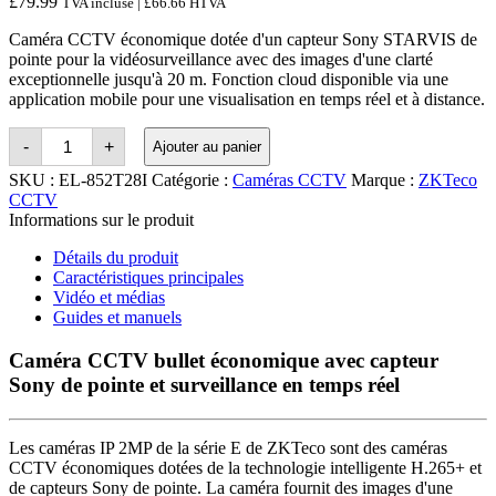
£
79.99
TVA incluse |
£
66.66
HTVA
Caméra CCTV économique dotée d'un capteur Sony STARVIS de
pointe pour la vidéosurveillance avec des images d'une clarté
exceptionnelle jusqu'à 20 m. Fonction cloud disponible via une
application mobile pour une visualisation en temps réel et à distance.
Quantité
-
+
Ajouter au panier
ZKTeco
STARVIS
SKU :
EL-852T28I
Catégorie :
Caméras CCTV
Marque :
ZKTeco
2MP
CCTV
IR
Informations sur le produit
Motorised
Dome
Détails du produit
Network
Camera
Caractéristiques principales
with
Vidéo et médias
PoE
Guides et manuels
Caméra CCTV bullet économique avec capteur
Sony de pointe et surveillance en temps réel
Les caméras IP 2MP de la série E de ZKTeco sont des caméras
CCTV économiques dotées de la technologie intelligente H.265+ et
de capteurs Sony de pointe. La caméra fournit des images d'une