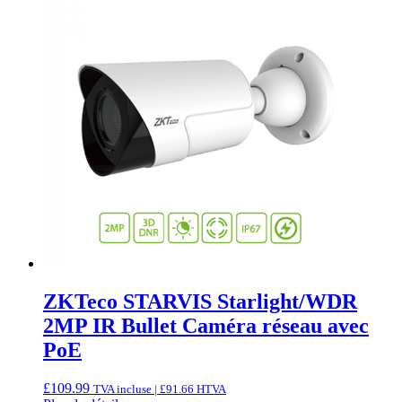
ZKTeco STARVIS Starlight/WDR
2MP IR Bullet Caméra réseau avec
PoE
£
109.99
TVA incluse |
£
91.66
HTVA