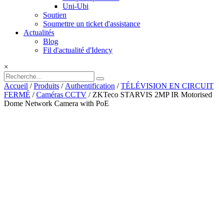
Uni-Ubi
Soutien
Soumettre un ticket d'assistance
Actualités
Blog
Fil d'actualité d'Idency
×
Accueil
/
Produits
/
Authentification
/
TÉLÉVISION EN CIRCUIT
FERMÉ
/
Caméras CCTV
/ ZKTeco STARVIS 2MP IR Motorised
Dome Network Camera with PoE