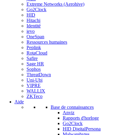
Extreme Networks (Aerohive)
Go2Clock
HID
Hitachi
Identité
ievo
OneSpan
Ressources humaines
Peplink
RotaCloud
Safire
Sage HR
Sophos
ThreatDown
Uni-Ubi
VIPRE
WALLIX
ZKTeco
Aide
Base de connaissances
Anviz
Rapports d'horloge
Go2Clock
HID DigitalPersona
Malwarebytes