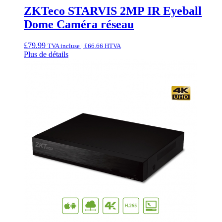
ZKTeco STARVIS 2MP IR Eyeball
Dome Caméra réseau
£
79.99
TVA incluse |
£
66.66
HTVA
Plus de détails