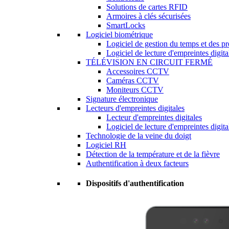
Solutions de cartes RFID
Armoires à clés sécurisées
SmartLocks
Logiciel biométrique
Logiciel de gestion du temps et des p
Logiciel de lecture d'empreintes digita
TÉLÉVISION EN CIRCUIT FERMÉ
Accessoires CCTV
Caméras CCTV
Moniteurs CCTV
Signature électronique
Lecteurs d'empreintes digitales
Lecteur d'empreintes digitales
Logiciel de lecture d'empreintes digita
Technologie de la veine du doigt
Logiciel RH
Détection de la température et de la fièvre
Authentification à deux facteurs
Dispositifs d'authentification