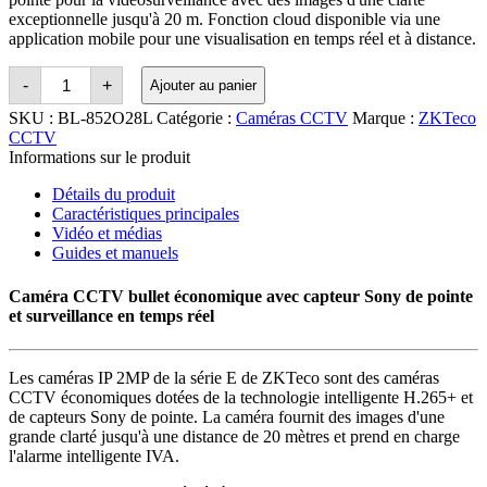
exceptionnelle jusqu'à 20 m. Fonction cloud disponible via une
application mobile pour une visualisation en temps réel et à distance.
Quantité
-
+
Ajouter au panier
ZKTeco
E
SKU :
BL-852O28L
Catégorie :
Caméras CCTV
Marque :
ZKTeco
Series
CCTV
2MP
Informations sur le produit
IR
Motorised
Détails du produit
Bullet
Network
Caractéristiques principales
Camera
Vidéo et médias
Guides et manuels
Caméra CCTV bullet économique avec capteur Sony de pointe
et surveillance en temps réel
Les caméras IP 2MP de la série E de ZKTeco sont des caméras
CCTV économiques dotées de la technologie intelligente H.265+ et
de capteurs Sony de pointe. La caméra fournit des images d'une
grande clarté jusqu'à une distance de 20 mètres et prend en charge
l'alarme intelligente IVA.