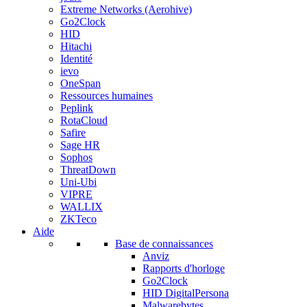
Extreme Networks (Aerohive)
Go2Clock
HID
Hitachi
Identité
ievo
OneSpan
Ressources humaines
Peplink
RotaCloud
Safire
Sage HR
Sophos
ThreatDown
Uni-Ubi
VIPRE
WALLIX
ZKTeco
Aide
Base de connaissances
Anviz
Rapports d'horloge
Go2Clock
HID DigitalPersona
Malwarebytes