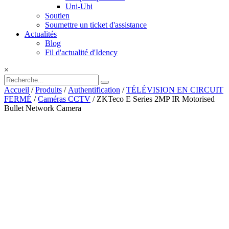
Uni-Ubi
Soutien
Soumettre un ticket d'assistance
Actualités
Blog
Fil d'actualité d'Idency
×
Accueil
/
Produits
/
Authentification
/
TÉLÉVISION EN CIRCUIT
FERMÉ
/
Caméras CCTV
/ ZKTeco E Series 2MP IR Motorised
Bullet Network Camera