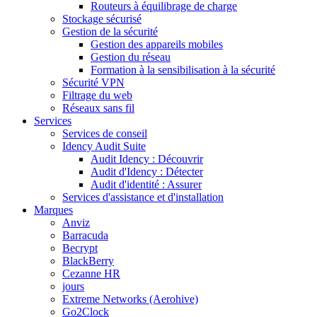
Routeurs à équilibrage de charge
Stockage sécurisé
Gestion de la sécurité
Gestion des appareils mobiles
Gestion du réseau
Formation à la sensibilisation à la sécurité
Sécurité VPN
Filtrage du web
Réseaux sans fil
Services
Services de conseil
Idency Audit Suite
Audit Idency : Découvrir
Audit d'Idency : Détecter
Audit d'identité : Assurer
Services d'assistance et d'installation
Marques
Anviz
Barracuda
Becrypt
BlackBerry
Cezanne HR
jours
Extreme Networks (Aerohive)
Go2Clock