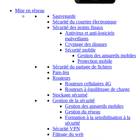
Mise en réseau
Sauvegarde
Sécurité du courrier électronique
Sécurité des points finaux
Antivirus et anti-logiciels
malveillants
Cryptage des disques
Sécurité mobile
Gestion des appareils mobiles
Protection mobile
Sécurité du partage de fichiers
Pare-feu
Routeurs
Routeurs cellulaires 4G
Routeurs à équilibrage de charge
Stockage sécurisé
Gestion de la sécurité
Gestion des appareils mobiles
Gestion du réseau
Formation à la sensibilisation à la
sécurité
Sécurité VPN
Filtrage du web