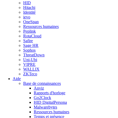
HID
Hitachi
Identité
ievo
OneSpan
Ressources humaines
Peplink
RotaCloud
Safire
Sage HR
Sophos
ThreatDown
Uni-Ubi
VIPRE
WALLIX
ZKTeco
Aide
Base de connaissances
Anviz
Rapports d'horloge
Go2Clock
HID DigitalPersona
Malwarebytes
Ressources humaines
Temps et présence