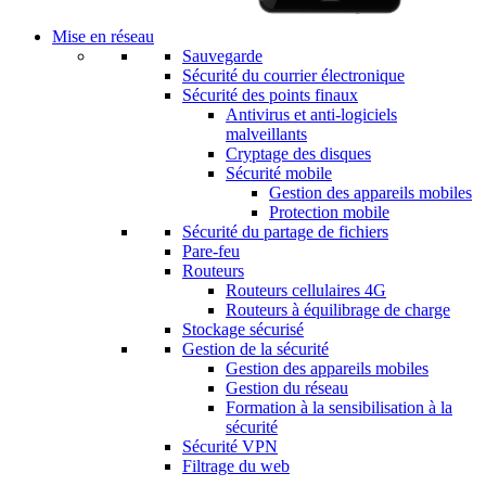
Mise en réseau
Sauvegarde
Sécurité du courrier électronique
Sécurité des points finaux
Antivirus et anti-logiciels
malveillants
Cryptage des disques
Sécurité mobile
Gestion des appareils mobiles
Protection mobile
Sécurité du partage de fichiers
Pare-feu
Routeurs
Routeurs cellulaires 4G
Routeurs à équilibrage de charge
Stockage sécurisé
Gestion de la sécurité
Gestion des appareils mobiles
Gestion du réseau
Formation à la sensibilisation à la
sécurité
Sécurité VPN
Filtrage du web