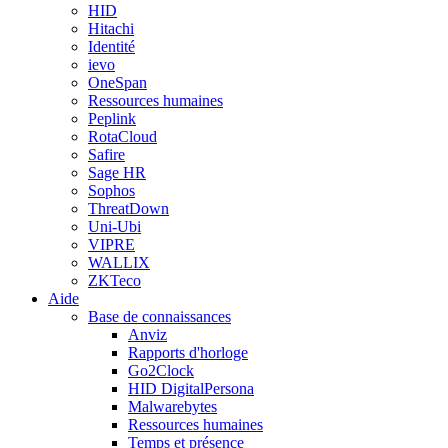
HID
Hitachi
Identité
ievo
OneSpan
Ressources humaines
Peplink
RotaCloud
Safire
Sage HR
Sophos
ThreatDown
Uni-Ubi
VIPRE
WALLIX
ZKTeco
Aide
Base de connaissances
Anviz
Rapports d'horloge
Go2Clock
HID DigitalPersona
Malwarebytes
Ressources humaines
Temps et présence