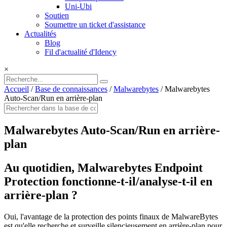
Uni-Ubi
Soutien
Soumettre un ticket d'assistance
Actualités
Blog
Fil d'actualité d'Idency
×
Accueil
/
Base de connaissances
/
Malwarebytes
/
Malwarebytes
Auto-Scan/Run en arrière-plan
Malwarebytes Auto-Scan/Run en arrière-
plan
Au quotidien, Malwarebytes Endpoint
Protection fonctionne-t-il/analyse-t-il en
arrière-plan ?
Oui, l'avantage de la protection des points finaux de MalwareBytes
est qu'elle recherche et surveille silencieusement en arrière-plan pour