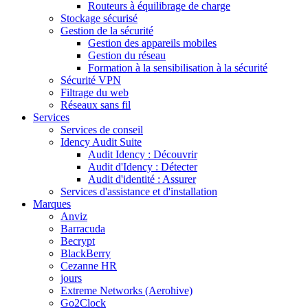
Routeurs à équilibrage de charge
Stockage sécurisé
Gestion de la sécurité
Gestion des appareils mobiles
Gestion du réseau
Formation à la sensibilisation à la sécurité
Sécurité VPN
Filtrage du web
Réseaux sans fil
Services
Services de conseil
Idency Audit Suite
Audit Idency : Découvrir
Audit d'Idency : Détecter
Audit d'identité : Assurer
Services d'assistance et d'installation
Marques
Anviz
Barracuda
Becrypt
BlackBerry
Cezanne HR
jours
Extreme Networks (Aerohive)
Go2Clock