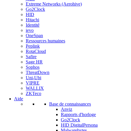
Extreme Networks (Aerohive)
Go2Clock
HID
Hitachi
Identité
ievo
OneSpan
Ressources humaines
Peplink
RotaCloud
Safire
Sage HR
Sophos
ThreatDown
Uni-Ubi
VIPRE
WALLIX
ZKTeco
Aide
Base de connaissances
Anviz
Rapports d'horloge
Go2Clock
HID DigitalPersona
Malwarebytes