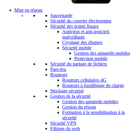
Mise en réseau
Sauvegarde
Sécurité du courrier électronique
Sécurité des points finaux
Antivirus et anti-logiciels
malveillants
Cryptage des disques
Sécurité mobile
Gestion des appareils mobiles
Protection mobile
Sécurité du partage de fichiers
Pare-feu
Routeurs
Routeurs cellulaires 4G
Routeurs à équilibrage de charge
Stockage sécurisé
Gestion de la sécurité
Gestion des appareils mobiles
Gestion du réseau
Formation à la sensibilisation à la
sécurité
Sécurité VPN
Filtrage du web