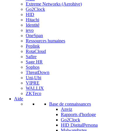
Extreme Networks (Aerohive)
Go2Clock
HID
Hitachi
Identité
ievo
OneSpan
Ressources humaines
Peplink
RotaCloud
Safire
Sage HR
Sophos
ThreatDown
Uni-Ubi
VIPRE
WALLIX
ZKTeco
Aide
Base de connaissances
Anviz
Rapports d'horloge
Go2Clock
HID DigitalPersona
Malwarebytes