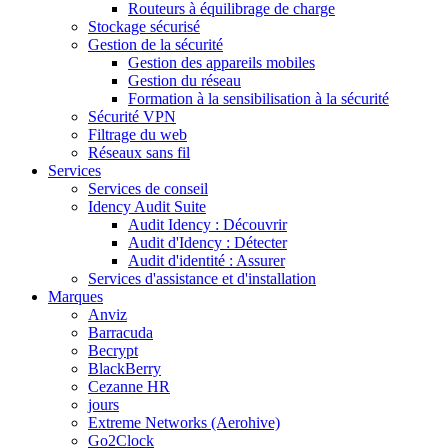
Routeurs à équilibrage de charge
Stockage sécurisé
Gestion de la sécurité
Gestion des appareils mobiles
Gestion du réseau
Formation à la sensibilisation à la sécurité
Sécurité VPN
Filtrage du web
Réseaux sans fil
Services
Services de conseil
Idency Audit Suite
Audit Idency : Découvrir
Audit d'Idency : Détecter
Audit d'identité : Assurer
Services d'assistance et d'installation
Marques
Anviz
Barracuda
Becrypt
BlackBerry
Cezanne HR
jours
Extreme Networks (Aerohive)
Go2Clock