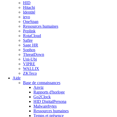
HID
Hitachi
Identité
ievo
OneSpan
Ressources humaines
Peplink
RotaCloud
Safire
Sage HR
Sophos
ThreatDown
Uni-Ubi
VIPRE
WALLIX
ZKTeco
Aide
Base de connaissances
Anviz
Rapports d'horloge
Go2Clock
HID DigitalPersona
Malwarebytes
Ressources humaines
Temps et présence