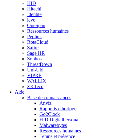
HID
Hitachi
Identité
ievo
OneSpan
Ressources humaines
Peplink
RotaCloud
Safire
Sage HR
Sophos
ThreatDown
Uni-Ubi
VIPRE
WALLIX
ZKTeco
Aide
Base de connaissances
Anviz
Rapports d'horloge
Go2Clock
HID DigitalPersona
Malwarebytes
Ressources humaines
Temps et présence