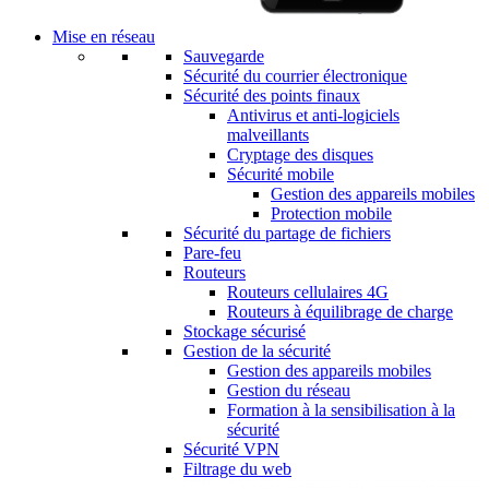
Mise en réseau
Sauvegarde
Sécurité du courrier électronique
Sécurité des points finaux
Antivirus et anti-logiciels
malveillants
Cryptage des disques
Sécurité mobile
Gestion des appareils mobiles
Protection mobile
Sécurité du partage de fichiers
Pare-feu
Routeurs
Routeurs cellulaires 4G
Routeurs à équilibrage de charge
Stockage sécurisé
Gestion de la sécurité
Gestion des appareils mobiles
Gestion du réseau
Formation à la sensibilisation à la
sécurité
Sécurité VPN
Filtrage du web