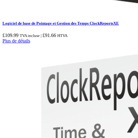
Logiciel de base de Pointage et Gestion des Temps ClockReportsXE
£
109.99
£
91.66
TVA incluse |
HTVA
Plus de détails