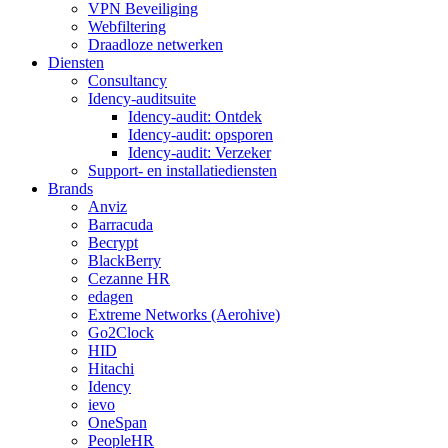
VPN Beveiliging
Webfiltering
Draadloze netwerken
Diensten
Consultancy
Idency-auditsuite
Idency-audit: Ontdek
Idency-audit: opsporen
Idency-audit: Verzeker
Support- en installatiediensten
Brands
Anviz
Barracuda
Becrypt
BlackBerry
Cezanne HR
edagen
Extreme Networks (Aerohive)
Go2Clock
HID
Hitachi
Idency
ievo
OneSpan
PeopleHR