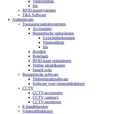
Vingerafdruk
Iris
RFID-kaartsystemen
T&A Software
Authenticatie
Toegangscontrolesystemen
Accessoires
Biometrische oplossingen
Gezichtsherkenning
Vingerafdruk
Iris
Bundels
Regelaars
RFID-kaart oplossingen
Veilige sleutelkasten
SmartLocks
Biometrische software
Tijdregistratiesoftware
Software voor vingerafdruklezer
CCTV
CCTV-accessoires
CCTV camera's
CCTV-monitoren
E-handtekening
Vingerafdruklezers