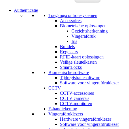
Authenticatie
Toegangscontrolesystemen
Accessoires
Biometrische oplossingen
Gezichtsherkenning
Vingerafdruk
Iris
Bundels
Regelaars
RFID-kaart oplossingen
Veilige sleutelkasten
SmartLocks
Biometrische software
Tijdregistratiesoftware
Software voor vingerafdruklezer
CCTV
CCTV-accessoires
CCTV camera's
CCTV-monitoren
E-handtekening
Vingerafdruklezers
Hardware vingerafdruklezer
Software voor vingerafdruklezer