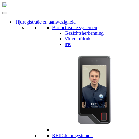
Tijdregistratie en aanwezigheid
Biometrische systemen
Gezichtsherkenning
Vingerafdruk
Iris
RFID-kaartsystemen