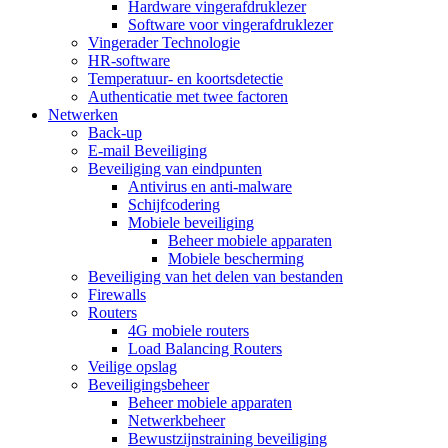
Hardware vingerafdruklezer
Software voor vingerafdruklezer
Vingerader Technologie
HR-software
Temperatuur- en koortsdetectie
Authenticatie met twee factoren
Netwerken
Back-up
E-mail Beveiliging
Beveiliging van eindpunten
Antivirus en anti-malware
Schijfcodering
Mobiele beveiliging
Beheer mobiele apparaten
Mobiele bescherming
Beveiliging van het delen van bestanden
Firewalls
Routers
4G mobiele routers
Load Balancing Routers
Veilige opslag
Beveiligingsbeheer
Beheer mobiele apparaten
Netwerkbeheer
Bewustzijnstraining beveiliging