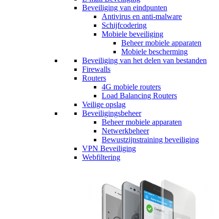
Beveiliging van eindpunten
Antivirus en anti-malware
Schijfcodering
Mobiele beveiliging
Beheer mobiele apparaten
Mobiele bescherming
Beveiliging van het delen van bestanden
Firewalls
Routers
4G mobiele routers
Load Balancing Routers
Veilige opslag
Beveiligingsbeheer
Beheer mobiele apparaten
Netwerkbeheer
Bewustzijnstraining beveiliging
VPN Beveiliging
Webfiltering