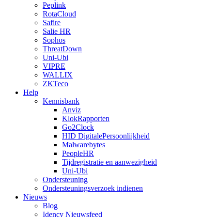
Peplink
RotaCloud
Safire
Salie HR
Sophos
ThreatDown
Uni-Ubi
VIPRE
WALLIX
ZKTeco
Help
Kennisbank
Anviz
KlokRapporten
Go2Clock
HID DigitalePersoonlijkheid
Malwarebytes
PeopleHR
Tijdregistratie en aanwezigheid
Uni-Ubi
Ondersteuning
Ondersteuningsverzoek indienen
Nieuws
Blog
Idency Nieuwsfeed