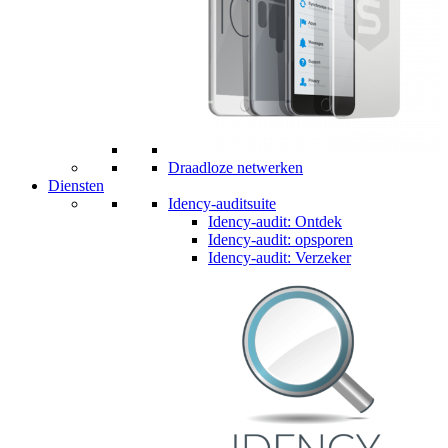
Draadloze netwerken
Diensten
Idency-auditsuite
Idency-audit: Ontdek
Idency-audit: opsporen
Idency-audit: Verzeker