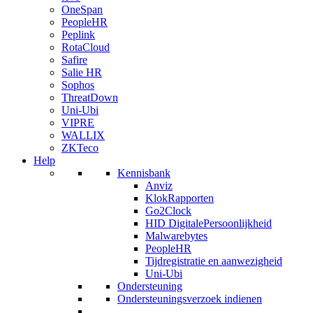
OneSpan
PeopleHR
Peplink
RotaCloud
Safire
Salie HR
Sophos
ThreatDown
Uni-Ubi
VIPRE
WALLIX
ZKTeco
Help
Kennisbank
Anviz
KlokRapporten
Go2Clock
HID DigitalePersoonlijkheid
Malwarebytes
PeopleHR
Tijdregistratie en aanwezigheid
Uni-Ubi
Ondersteuning
Ondersteuningsverzoek indienen