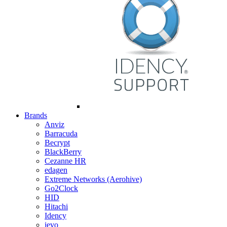
Brands
Anviz
Barracuda
Becrypt
BlackBerry
Cezanne HR
edagen
Extreme Networks (Aerohive)
Go2Clock
HID
Hitachi
Idency
ievo