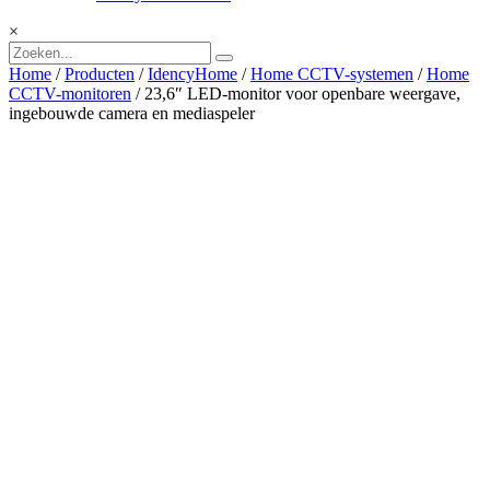
×
Home
/
Producten
/
IdencyHome
/
Home CCTV-systemen
/
Home
CCTV-monitoren
/ 23,6″ LED-monitor voor openbare weergave,
ingebouwde camera en mediaspeler