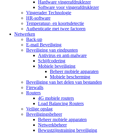
Hardware vingerafdruklezer
Software voor vingerafdruklezer
Vingerader Technologie
HR-software
Temperatuur- en koortsdetectie
Authenticatie met twee factoren
Netwerken
Back-up
E-mail Beveiliging
Beveiliging van eindpunten
Antivirus en anti-malware
Schijfcodering
Mobiele beveiliging
Beheer mobiele apparaten
Mobiele bescherming
Beveiliging van het delen van bestanden
Firewalls
Routers
4G mobiele routers
Load Balancing Routers
Veilige opslag
Beveiligingsbeheer
Beheer mobiele apparaten
Netwerkbeheer
Bewustzijnstraining beveiliging