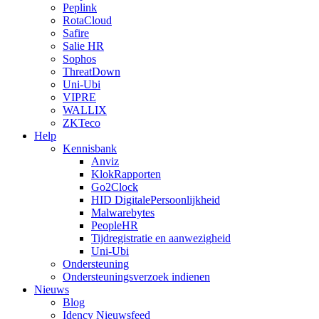
Peplink
RotaCloud
Safire
Salie HR
Sophos
ThreatDown
Uni-Ubi
VIPRE
WALLIX
ZKTeco
Help
Kennisbank
Anviz
KlokRapporten
Go2Clock
HID DigitalePersoonlijkheid
Malwarebytes
PeopleHR
Tijdregistratie en aanwezigheid
Uni-Ubi
Ondersteuning
Ondersteuningsverzoek indienen
Nieuws
Blog
Idency Nieuwsfeed