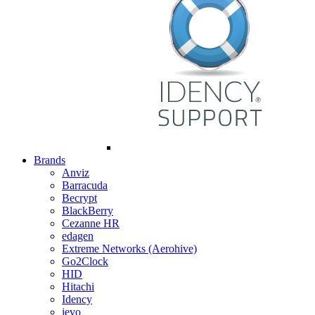
Brands
Anviz
Barracuda
Becrypt
BlackBerry
Cezanne HR
edagen
Extreme Networks (Aerohive)
Go2Clock
HID
Hitachi
Idency
ievo