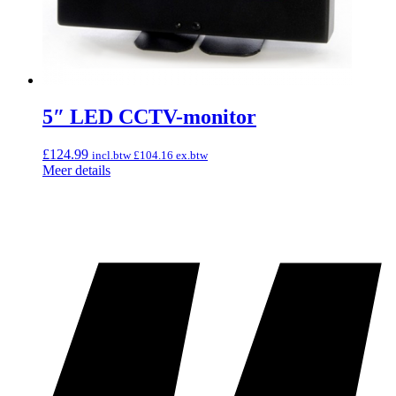
5″ LED CCTV-monitor
£
124.99
incl.btw
£
104.16
ex.btw
Meer details