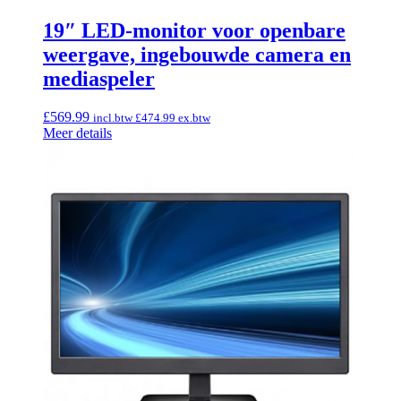
19″ LED-monitor voor openbare
weergave, ingebouwde camera en
mediaspeler
£
569.99
incl.btw
£
474.99
ex.btw
Meer details