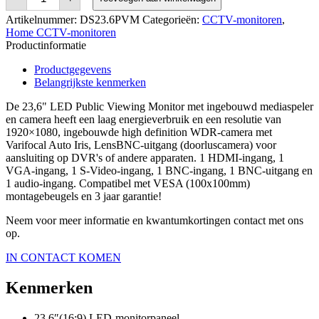
LED
Public
Artikelnummer:
DS23.6PVM
Categorieën:
CCTV-monitoren
,
Viewing
Home CCTV-monitoren
Monitor,
Productinformatie
Built
in
Productgegevens
Camera
and
Belangrijkste kenmerken
Media
Player
De 23,6" LED Public Viewing Monitor met ingebouwd mediaspeler
aantal
en camera heeft een laag energieverbruik en een resolutie van
1920×1080, ingebouwde high definition WDR-camera met
Varifocal Auto Iris, LensBNC-uitgang (doorluscamera) voor
aansluiting op DVR's of andere apparaten. 1 HDMI-ingang, 1
VGA-ingang, 1 S-Video-ingang, 1 BNC-ingang, 1 BNC-uitgang en
1 audio-ingang. Compatibel met VESA (100x100mm)
montagebeugels en 3 jaar garantie!
Neem voor meer informatie en kwantumkortingen contact met ons
op.
IN CONTACT KOMEN
Kenmerken
23,6″(16:9) LED-monitorpaneel