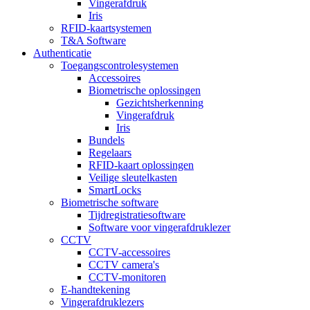
Vingerafdruk
Iris
RFID-kaartsystemen
T&A Software
Authenticatie
Toegangscontrolesystemen
Accessoires
Biometrische oplossingen
Gezichtsherkenning
Vingerafdruk
Iris
Bundels
Regelaars
RFID-kaart oplossingen
Veilige sleutelkasten
SmartLocks
Biometrische software
Tijdregistratiesoftware
Software voor vingerafdruklezer
CCTV
CCTV-accessoires
CCTV camera's
CCTV-monitoren
E-handtekening
Vingerafdruklezers