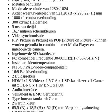
Metalen behuizing
Maximale resolutie van 1280×1024
Actief weergavegebied van 521,28 (B) x 293,22 (H) mm
1000 : 1 contrastverhouding
300 cd/m2 Helderheid
5 ms reactietijd
16,7 miljoen schermkleuren
Videosynchronisatie
PIP (Picture in Picture) en POP (Picture on Picture), kunnen
worden gebruikt in combinatie met Media Player en
ingebouwde camera.
Ingebouwde SD-kaartlezer
PC compatibel Frequentie 30-80KHz(H) / 50-75Hz(V)
Instelbare kleurtemperatuur
NTSC / PAL-video-compatibiliteit
16:9 Beeldverhouding
2 Luidsprekers
HDMI x1 S-Video x 1 VGA x 1 SD-kaartlezer x 1 Camera
uit x 1 BNC x 1 In/ BNC x1 Uit
Audio-interface
Veiligheid & EMC Certificering
Type bureaustandaard: Geen
Zwart in kleur
65,5 (B) x 18,5 (H) x 52 (D) mm Verpakkingsafmeting