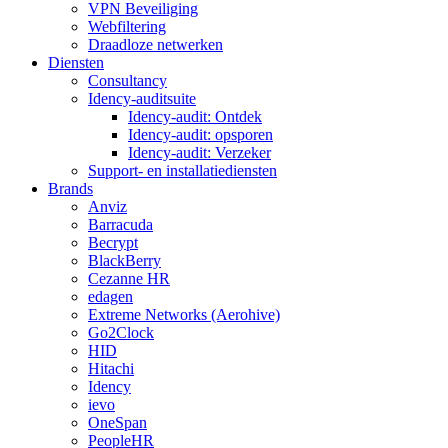
VPN Beveiliging
Webfiltering
Draadloze netwerken
Diensten
Consultancy
Idency-auditsuite
Idency-audit: Ontdek
Idency-audit: opsporen
Idency-audit: Verzeker
Support- en installatiediensten
Brands
Anviz
Barracuda
Becrypt
BlackBerry
Cezanne HR
edagen
Extreme Networks (Aerohive)
Go2Clock
HID
Hitachi
Idency
ievo
OneSpan
PeopleHR