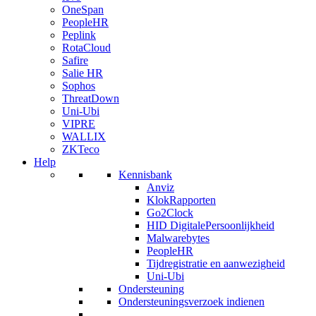
OneSpan
PeopleHR
Peplink
RotaCloud
Safire
Salie HR
Sophos
ThreatDown
Uni-Ubi
VIPRE
WALLIX
ZKTeco
Help
Kennisbank
Anviz
KlokRapporten
Go2Clock
HID DigitalePersoonlijkheid
Malwarebytes
PeopleHR
Tijdregistratie en aanwezigheid
Uni-Ubi
Ondersteuning
Ondersteuningsverzoek indienen