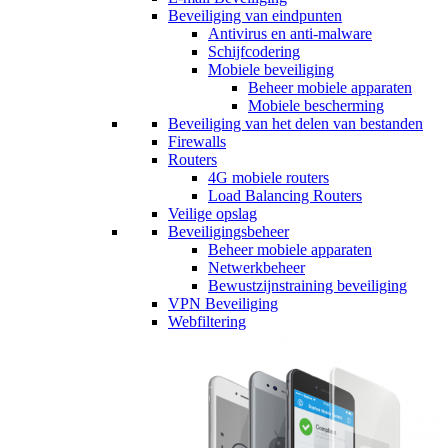
Beveiliging van eindpunten
Antivirus en anti-malware
Schijfcodering
Mobiele beveiliging
Beheer mobiele apparaten
Mobiele bescherming
Beveiliging van het delen van bestanden
Firewalls
Routers
4G mobiele routers
Load Balancing Routers
Veilige opslag
Beveiligingsbeheer
Beheer mobiele apparaten
Netwerkbeheer
Bewustzijnstraining beveiliging
VPN Beveiliging
Webfiltering