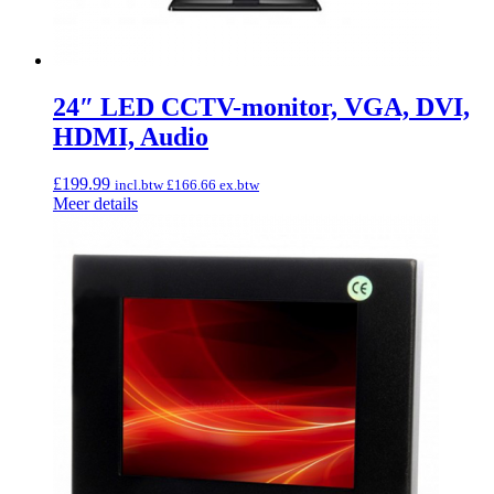
24″ LED CCTV-monitor, VGA, DVI,
HDMI, Audio
£
199.99
incl.btw
£
166.66
ex.btw
Meer details