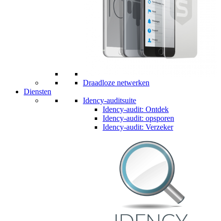
Draadloze netwerken
Diensten
Idency-auditsuite
Idency-audit: Ontdek
Idency-audit: opsporen
Idency-audit: Verzeker