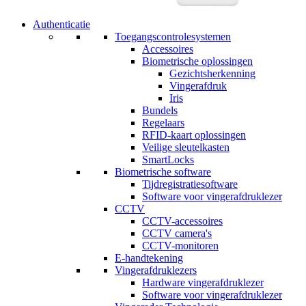
Authenticatie
Toegangscontrolesystemen
Accessoires
Biometrische oplossingen
Gezichtsherkenning
Vingerafdruk
Iris
Bundels
Regelaars
RFID-kaart oplossingen
Veilige sleutelkasten
SmartLocks
Biometrische software
Tijdregistratiesoftware
Software voor vingerafdruklezer
CCTV
CCTV-accessoires
CCTV camera's
CCTV-monitoren
E-handtekening
Vingerafdruklezers
Hardware vingerafdruklezer
Software voor vingerafdruklezer