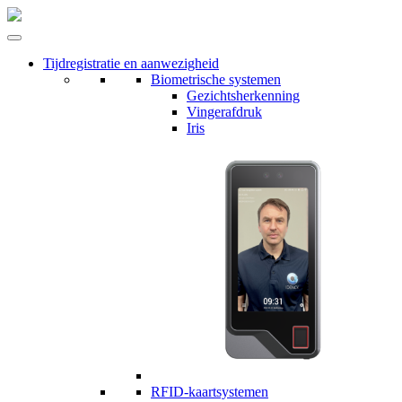
Tijdregistratie en aanwezigheid
Biometrische systemen
Gezichtsherkenning
Vingerafdruk
Iris
RFID-kaartsystemen