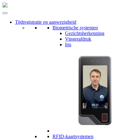
Tijdregistratie en aanwezigheid
Biometrische systemen
Gezichtsherkenning
Vingerafdruk
Iris
RFID-kaartsystemen