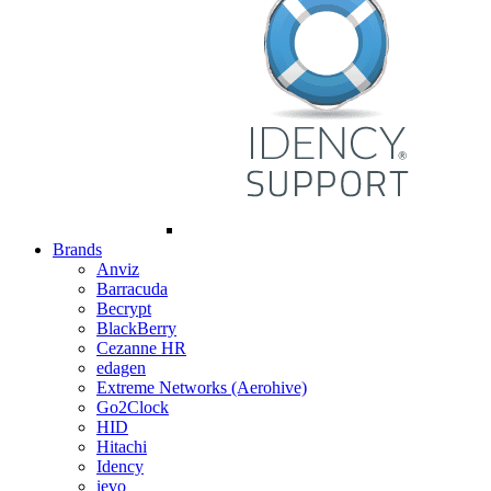
Brands
Anviz
Barracuda
Becrypt
BlackBerry
Cezanne HR
edagen
Extreme Networks (Aerohive)
Go2Clock
HID
Hitachi
Idency
ievo