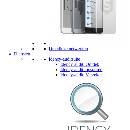
Draadloze netwerken
Diensten
Idency-auditsuite
Idency-audit: Ontdek
Idency-audit: opsporen
Idency-audit: Verzeker