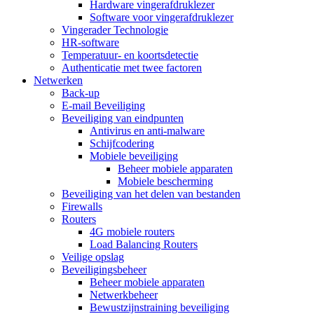
Hardware vingerafdruklezer
Software voor vingerafdruklezer
Vingerader Technologie
HR-software
Temperatuur- en koortsdetectie
Authenticatie met twee factoren
Netwerken
Back-up
E-mail Beveiliging
Beveiliging van eindpunten
Antivirus en anti-malware
Schijfcodering
Mobiele beveiliging
Beheer mobiele apparaten
Mobiele bescherming
Beveiliging van het delen van bestanden
Firewalls
Routers
4G mobiele routers
Load Balancing Routers
Veilige opslag
Beveiligingsbeheer
Beheer mobiele apparaten
Netwerkbeheer
Bewustzijnstraining beveiliging