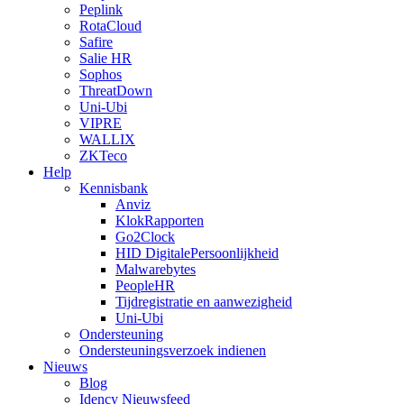
Peplink
RotaCloud
Safire
Salie HR
Sophos
ThreatDown
Uni-Ubi
VIPRE
WALLIX
ZKTeco
Help
Kennisbank
Anviz
KlokRapporten
Go2Clock
HID DigitalePersoonlijkheid
Malwarebytes
PeopleHR
Tijdregistratie en aanwezigheid
Uni-Ubi
Ondersteuning
Ondersteuningsverzoek indienen
Nieuws
Blog
Idency Nieuwsfeed