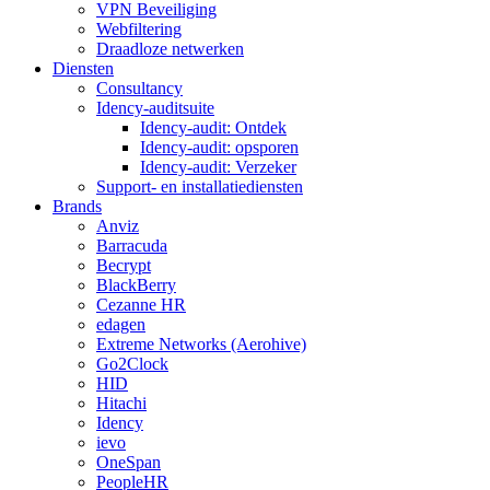
VPN Beveiliging
Webfiltering
Draadloze netwerken
Diensten
Consultancy
Idency-auditsuite
Idency-audit: Ontdek
Idency-audit: opsporen
Idency-audit: Verzeker
Support- en installatiediensten
Brands
Anviz
Barracuda
Becrypt
BlackBerry
Cezanne HR
edagen
Extreme Networks (Aerohive)
Go2Clock
HID
Hitachi
Idency
ievo
OneSpan
PeopleHR