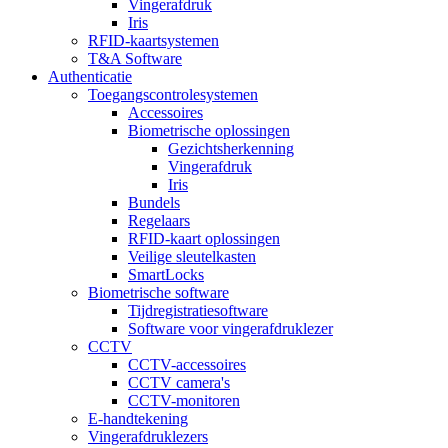
Vingerafdruk
Iris
RFID-kaartsystemen
T&A Software
Authenticatie
Toegangscontrolesystemen
Accessoires
Biometrische oplossingen
Gezichtsherkenning
Vingerafdruk
Iris
Bundels
Regelaars
RFID-kaart oplossingen
Veilige sleutelkasten
SmartLocks
Biometrische software
Tijdregistratiesoftware
Software voor vingerafdruklezer
CCTV
CCTV-accessoires
CCTV camera's
CCTV-monitoren
E-handtekening
Vingerafdruklezers