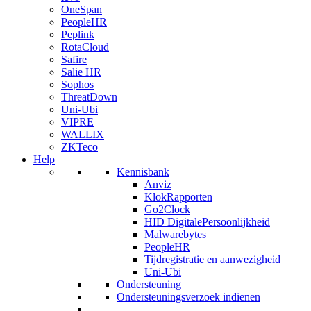
OneSpan
PeopleHR
Peplink
RotaCloud
Safire
Salie HR
Sophos
ThreatDown
Uni-Ubi
VIPRE
WALLIX
ZKTeco
Help
Kennisbank
Anviz
KlokRapporten
Go2Clock
HID DigitalePersoonlijkheid
Malwarebytes
PeopleHR
Tijdregistratie en aanwezigheid
Uni-Ubi
Ondersteuning
Ondersteuningsverzoek indienen