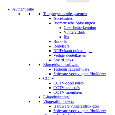
Authenticatie
Toegangscontrolesystemen
Accessoires
Biometrische oplossingen
Gezichtsherkenning
Vingerafdruk
Iris
Bundels
Regelaars
RFID-kaart oplossingen
Veilige sleutelkasten
SmartLocks
Biometrische software
Tijdregistratiesoftware
Software voor vingerafdruklezer
CCTV
CCTV-accessoires
CCTV camera's
CCTV-monitoren
E-handtekening
Vingerafdruklezers
Hardware vingerafdruklezer
Software voor vingerafdruklezer