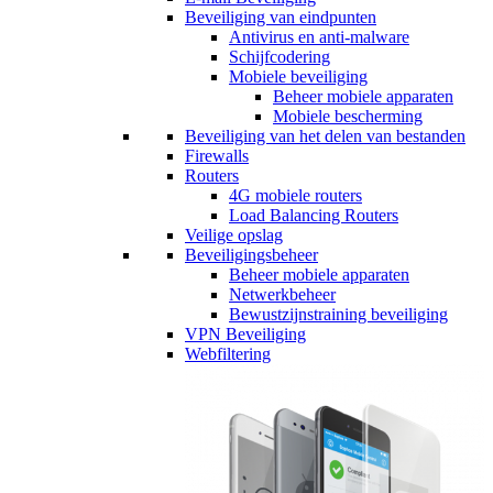
Beveiliging van eindpunten
Antivirus en anti-malware
Schijfcodering
Mobiele beveiliging
Beheer mobiele apparaten
Mobiele bescherming
Beveiliging van het delen van bestanden
Firewalls
Routers
4G mobiele routers
Load Balancing Routers
Veilige opslag
Beveiligingsbeheer
Beheer mobiele apparaten
Netwerkbeheer
Bewustzijnstraining beveiliging
VPN Beveiliging
Webfiltering