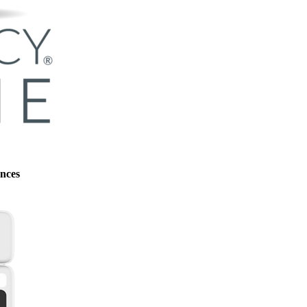
ences