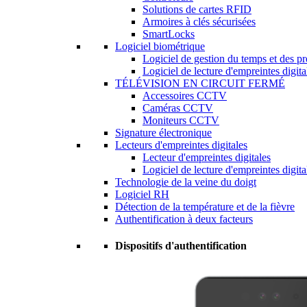
Solutions de cartes RFID
Armoires à clés sécurisées
SmartLocks
Logiciel biométrique
Logiciel de gestion du temps et des p
Logiciel de lecture d'empreintes digita
TÉLÉVISION EN CIRCUIT FERMÉ
Accessoires CCTV
Caméras CCTV
Moniteurs CCTV
Signature électronique
Lecteurs d'empreintes digitales
Lecteur d'empreintes digitales
Logiciel de lecture d'empreintes digita
Technologie de la veine du doigt
Logiciel RH
Détection de la température et de la fièvre
Authentification à deux facteurs
Dispositifs d'authentification