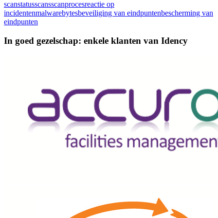
scanstatus
scans
scanproces
reactie op
incidenten
malwarebytes
beveiliging van eindpunten
bescherming van
eindpunten
In goed gezelschap: enkele klanten van Idency