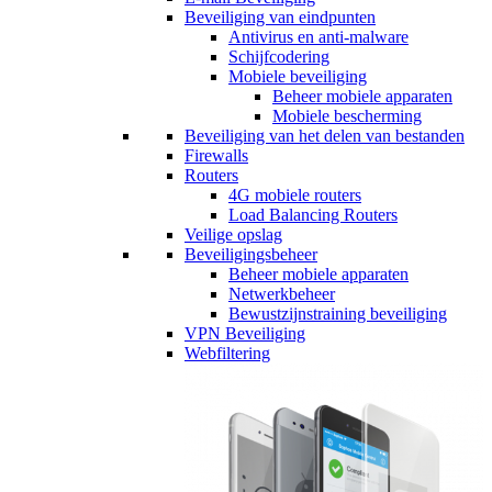
Beveiliging van eindpunten
Antivirus en anti-malware
Schijfcodering
Mobiele beveiliging
Beheer mobiele apparaten
Mobiele bescherming
Beveiliging van het delen van bestanden
Firewalls
Routers
4G mobiele routers
Load Balancing Routers
Veilige opslag
Beveiligingsbeheer
Beheer mobiele apparaten
Netwerkbeheer
Bewustzijnstraining beveiliging
VPN Beveiliging
Webfiltering