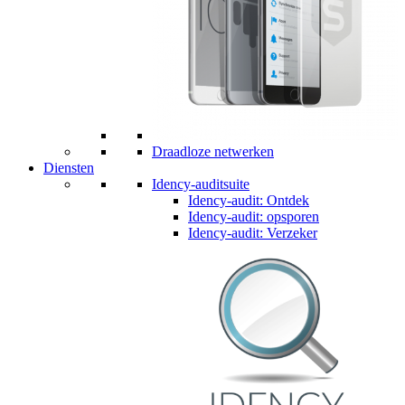
Draadloze netwerken
Diensten
Idency-auditsuite
Idency-audit: Ontdek
Idency-audit: opsporen
Idency-audit: Verzeker