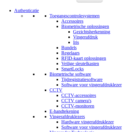
Authenticatie
Toegangscontrolesystemen
Accessoires
Biometrische oplossingen
Gezichtsherkenning
Vingerafdruk
Iris
Bundels
Regelaars
RFID-kaart oplossingen
Veilige sleutelkasten
SmartLocks
Biometrische software
Tijdregistratiesoftware
Software voor vingerafdruklezer
CCTV
CCTV-accessoires
CCTV camera's
CCTV-monitoren
E-handtekening
Vingerafdruklezers
Hardware vingerafdruklezer
Software voor vingerafdruklezer