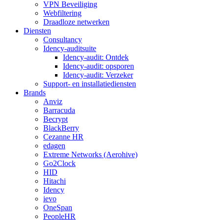
VPN Beveiliging
Webfiltering
Draadloze netwerken
Diensten
Consultancy
Idency-auditsuite
Idency-audit: Ontdek
Idency-audit: opsporen
Idency-audit: Verzeker
Support- en installatiediensten
Brands
Anviz
Barracuda
Becrypt
BlackBerry
Cezanne HR
edagen
Extreme Networks (Aerohive)
Go2Clock
HID
Hitachi
Idency
ievo
OneSpan
PeopleHR