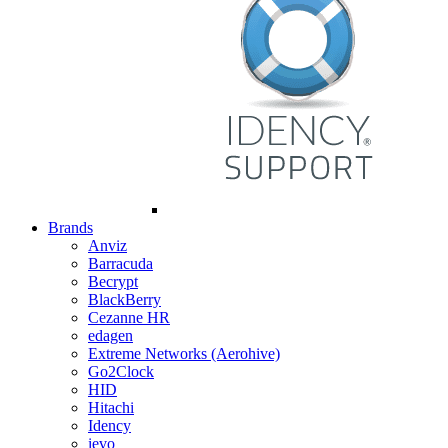
Brands
Anviz
Barracuda
Becrypt
BlackBerry
Cezanne HR
edagen
Extreme Networks (Aerohive)
Go2Clock
HID
Hitachi
Idency
ievo