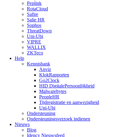
Peplink
RotaCloud
Safire
Salie HR
Sophos
ThreatDown
Uni-Ubi
VIPRE
WALLIX
ZKTeco
Help
Kennisbank
Anviz
KlokRapporten
Go2Clock
HID DigitalePersoonlijkheid
Malwarebytes
PeopleHR
Tijdregistratie en aanwezigheid
Uni-Ubi
Ondersteuning
Ondersteuningsverzoek indienen
Nieuws
Blog
Idency Nieuwsfeed