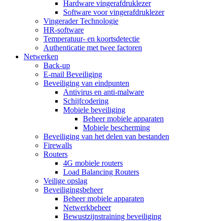
Hardware vingerafdruklezer
Software voor vingerafdruklezer
Vingerader Technologie
HR-software
Temperatuur- en koortsdetectie
Authenticatie met twee factoren
Netwerken
Back-up
E-mail Beveiliging
Beveiliging van eindpunten
Antivirus en anti-malware
Schijfcodering
Mobiele beveiliging
Beheer mobiele apparaten
Mobiele bescherming
Beveiliging van het delen van bestanden
Firewalls
Routers
4G mobiele routers
Load Balancing Routers
Veilige opslag
Beveiligingsbeheer
Beheer mobiele apparaten
Netwerkbeheer
Bewustzijnstraining beveiliging