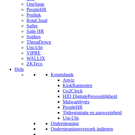
OneSpan
PeopleHR
Peplink
RotaCloud
Safire
Salie HR
Sophos
ThreatDown
Uni-Ubi
VIPRE
WALLIX
ZKTeco
Help
Kennisbank
Anviz
KlokRapporten
Go2Clock
HID DigitalePersoonlijkheid
Malwarebytes
PeopleHR
Tijdregistratie en aanwezigheid
Uni-Ubi
Ondersteuning
Ondersteuningsverzoek indienen