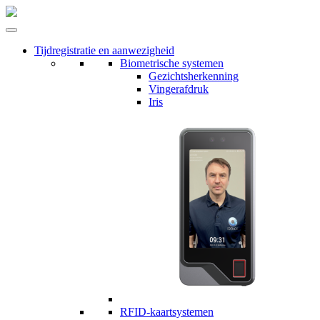
Tijdregistratie en aanwezigheid
Biometrische systemen
Gezichtsherkenning
Vingerafdruk
Iris
RFID-kaartsystemen