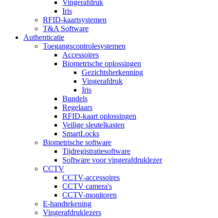
Vingerafdruk
Iris
RFID-kaartsystemen
T&A Software
Authenticatie
Toegangscontrolesystemen
Accessoires
Biometrische oplossingen
Gezichtsherkenning
Vingerafdruk
Iris
Bundels
Regelaars
RFID-kaart oplossingen
Veilige sleutelkasten
SmartLocks
Biometrische software
Tijdregistratiesoftware
Software voor vingerafdruklezer
CCTV
CCTV-accessoires
CCTV camera's
CCTV-monitoren
E-handtekening
Vingerafdruklezers