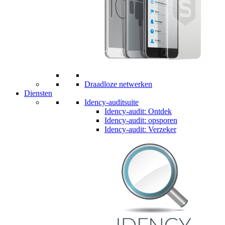
Draadloze netwerken
Diensten
Idency-auditsuite
Idency-audit: Ontdek
Idency-audit: opsporen
Idency-audit: Verzeker