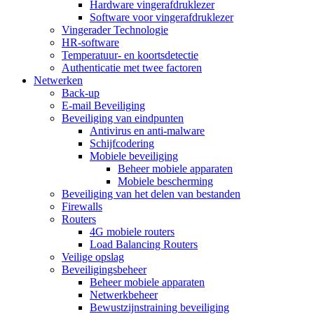
Hardware vingerafdruklezer
Software voor vingerafdruklezer
Vingerader Technologie
HR-software
Temperatuur- en koortsdetectie
Authenticatie met twee factoren
Netwerken
Back-up
E-mail Beveiliging
Beveiliging van eindpunten
Antivirus en anti-malware
Schijfcodering
Mobiele beveiliging
Beheer mobiele apparaten
Mobiele bescherming
Beveiliging van het delen van bestanden
Firewalls
Routers
4G mobiele routers
Load Balancing Routers
Veilige opslag
Beveiligingsbeheer
Beheer mobiele apparaten
Netwerkbeheer
Bewustzijnstraining beveiliging