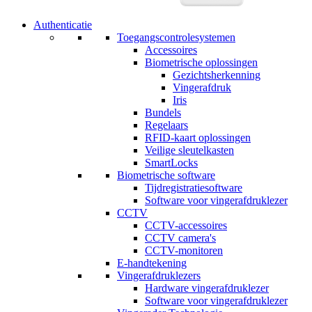
Authenticatie
Toegangscontrolesystemen
Accessoires
Biometrische oplossingen
Gezichtsherkenning
Vingerafdruk
Iris
Bundels
Regelaars
RFID-kaart oplossingen
Veilige sleutelkasten
SmartLocks
Biometrische software
Tijdregistratiesoftware
Software voor vingerafdruklezer
CCTV
CCTV-accessoires
CCTV camera's
CCTV-monitoren
E-handtekening
Vingerafdruklezers
Hardware vingerafdruklezer
Software voor vingerafdruklezer