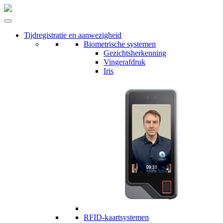
Tijdregistratie en aanwezigheid
Biometrische systemen
Gezichtsherkenning
Vingerafdruk
Iris
RFID-kaartsystemen