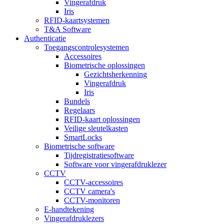
Vingerafdruk
Iris
RFID-kaartsystemen
T&A Software
Authenticatie
Toegangscontrolesystemen
Accessoires
Biometrische oplossingen
Gezichtsherkenning
Vingerafdruk
Iris
Bundels
Regelaars
RFID-kaart oplossingen
Veilige sleutelkasten
SmartLocks
Biometrische software
Tijdregistratiesoftware
Software voor vingerafdruklezer
CCTV
CCTV-accessoires
CCTV camera's
CCTV-monitoren
E-handtekening
Vingerafdruklezers