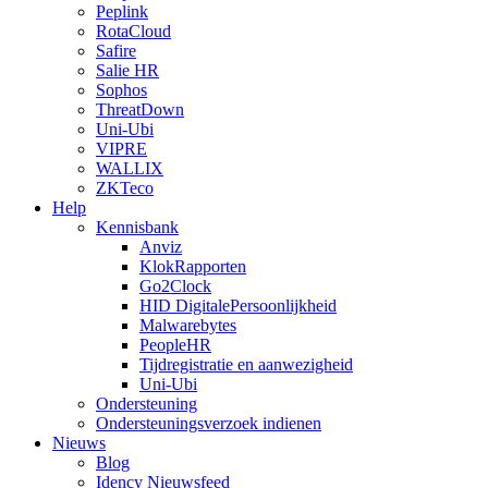
Peplink
RotaCloud
Safire
Salie HR
Sophos
ThreatDown
Uni-Ubi
VIPRE
WALLIX
ZKTeco
Help
Kennisbank
Anviz
KlokRapporten
Go2Clock
HID DigitalePersoonlijkheid
Malwarebytes
PeopleHR
Tijdregistratie en aanwezigheid
Uni-Ubi
Ondersteuning
Ondersteuningsverzoek indienen
Nieuws
Blog
Idency Nieuwsfeed