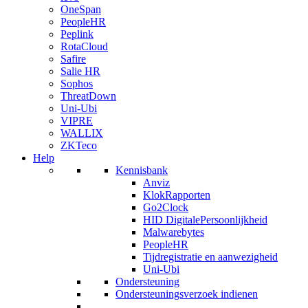
OneSpan
PeopleHR
Peplink
RotaCloud
Safire
Salie HR
Sophos
ThreatDown
Uni-Ubi
VIPRE
WALLIX
ZKTeco
Help
Kennisbank
Anviz
KlokRapporten
Go2Clock
HID DigitalePersoonlijkheid
Malwarebytes
PeopleHR
Tijdregistratie en aanwezigheid
Uni-Ubi
Ondersteuning
Ondersteuningsverzoek indienen