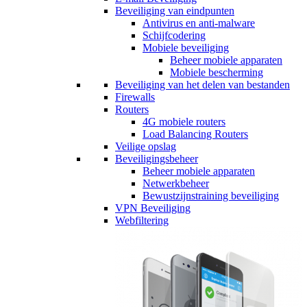
Beveiliging van eindpunten
Antivirus en anti-malware
Schijfcodering
Mobiele beveiliging
Beheer mobiele apparaten
Mobiele bescherming
Beveiliging van het delen van bestanden
Firewalls
Routers
4G mobiele routers
Load Balancing Routers
Veilige opslag
Beveiligingsbeheer
Beheer mobiele apparaten
Netwerkbeheer
Bewustzijnstraining beveiliging
VPN Beveiliging
Webfiltering