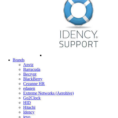
Brands
Anviz
Barracuda
Becrypt
BlackBerry
Cezanne HR
edagen
Extreme Networks (Aerohive)
Go2Clock
HID
Hitachi
Idency
ievo