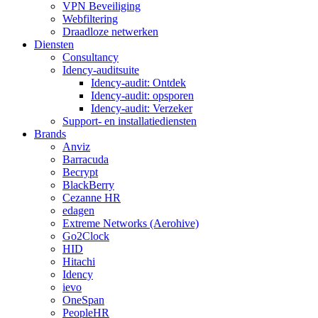
VPN Beveiliging
Webfiltering
Draadloze netwerken
Diensten
Consultancy
Idency-auditsuite
Idency-audit: Ontdek
Idency-audit: opsporen
Idency-audit: Verzeker
Support- en installatiediensten
Brands
Anviz
Barracuda
Becrypt
BlackBerry
Cezanne HR
edagen
Extreme Networks (Aerohive)
Go2Clock
HID
Hitachi
Idency
ievo
OneSpan
PeopleHR