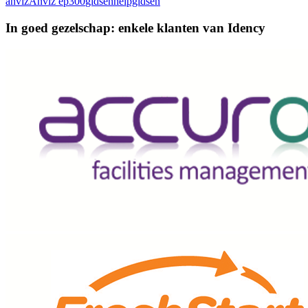
anviz
Anviz ep300
gidsen
helpgidsen
In goed gezelschap: enkele klanten van Idency