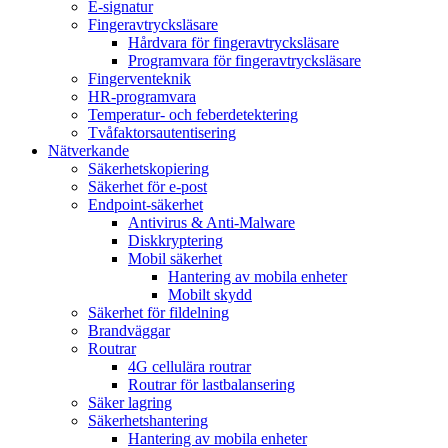
E-signatur
Fingeravtrycksläsare
Hårdvara för fingeravtrycksläsare
Programvara för fingeravtrycksläsare
Fingerventeknik
HR-programvara
Temperatur- och feberdetektering
Tvåfaktorsautentisering
Nätverkande
Säkerhetskopiering
Säkerhet för e-post
Endpoint-säkerhet
Antivirus & Anti-Malware
Diskkryptering
Mobil säkerhet
Hantering av mobila enheter
Mobilt skydd
Säkerhet för fildelning
Brandväggar
Routrar
4G cellulära routrar
Routrar för lastbalansering
Säker lagring
Säkerhetshantering
Hantering av mobila enheter