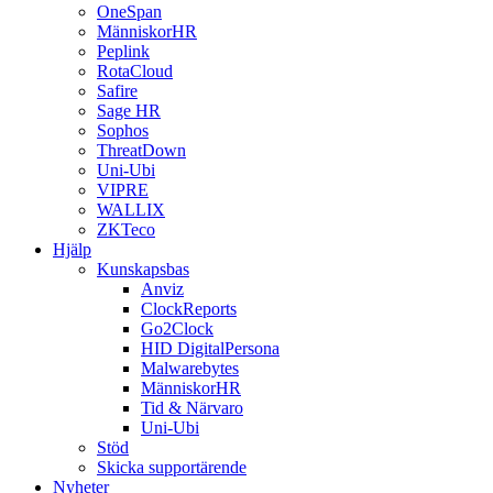
OneSpan
MänniskorHR
Peplink
RotaCloud
Safire
Sage HR
Sophos
ThreatDown
Uni-Ubi
VIPRE
WALLIX
ZKTeco
Hjälp
Kunskapsbas
Anviz
ClockReports
Go2Clock
HID DigitalPersona
Malwarebytes
MänniskorHR
Tid & Närvaro
Uni-Ubi
Stöd
Skicka supportärende
Nyheter