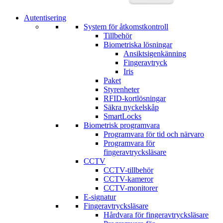
Autentisering
System för åtkomstkontroll
Tillbehör
Biometriska lösningar
Ansiktsigenkänning
Fingeravtryck
Iris
Paket
Styrenheter
RFID-kortlösningar
Säkra nyckelskåp
SmartLocks
Biometrisk programvara
Programvara för tid och närvaro
Programvara för
fingeravtrycksläsare
CCTV
CCTV-tillbehör
CCTV-kameror
CCTV-monitorer
E-signatur
Fingeravtrycksläsare
Hårdvara för fingeravtrycksläsare