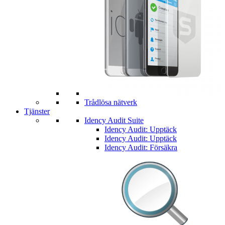
Trådlösa nätverk
Tjänster
Idency Audit Suite
Idency Audit: Upptäck
Idency Audit: Upptäck
Idency Audit: Försäkra