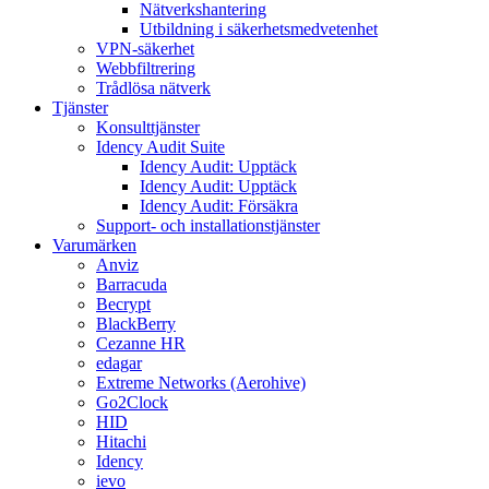
Nätverkshantering
Utbildning i säkerhetsmedvetenhet
VPN-säkerhet
Webbfiltrering
Trådlösa nätverk
Tjänster
Konsulttjänster
Idency Audit Suite
Idency Audit: Upptäck
Idency Audit: Upptäck
Idency Audit: Försäkra
Support- och installationstjänster
Varumärken
Anviz
Barracuda
Becrypt
BlackBerry
Cezanne HR
edagar
Extreme Networks (Aerohive)
Go2Clock
HID
Hitachi
Idency
ievo