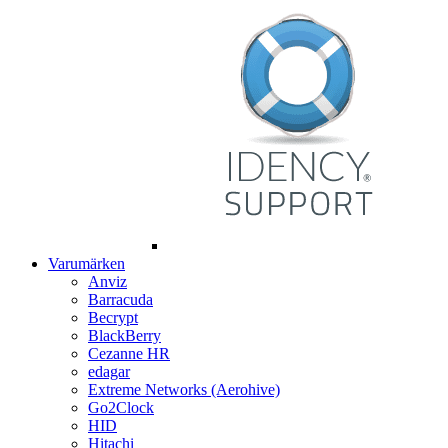
Varumärken
Anviz
Barracuda
Becrypt
BlackBerry
Cezanne HR
edagar
Extreme Networks (Aerohive)
Go2Clock
HID
Hitachi