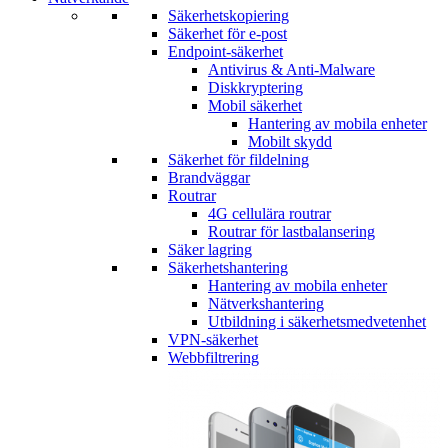
Säkerhetskopiering
Säkerhet för e-post
Endpoint-säkerhet
Antivirus & Anti-Malware
Diskkryptering
Mobil säkerhet
Hantering av mobila enheter
Mobilt skydd
Säkerhet för fildelning
Brandväggar
Routrar
4G cellulära routrar
Routrar för lastbalansering
Säker lagring
Säkerhetshantering
Hantering av mobila enheter
Nätverkshantering
Utbildning i säkerhetsmedvetenhet
VPN-säkerhet
Webbfiltrering