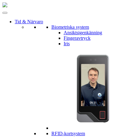
Tid & Närvaro
Biometriska system
Ansiktsigenkänning
Fingeravtryck
Iris
RFID-kortsystem