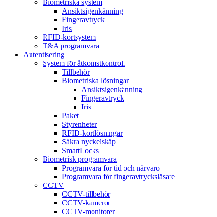
Biometriska system
Ansiktsigenkänning
Fingeravtryck
Iris
RFID-kortsystem
T&A programvara
Autentisering
System för åtkomstkontroll
Tillbehör
Biometriska lösningar
Ansiktsigenkänning
Fingeravtryck
Iris
Paket
Styrenheter
RFID-kortlösningar
Säkra nyckelskåp
SmartLocks
Biometrisk programvara
Programvara för tid och närvaro
Programvara för fingeravtrycksläsare
CCTV
CCTV-tillbehör
CCTV-kameror
CCTV-monitorer