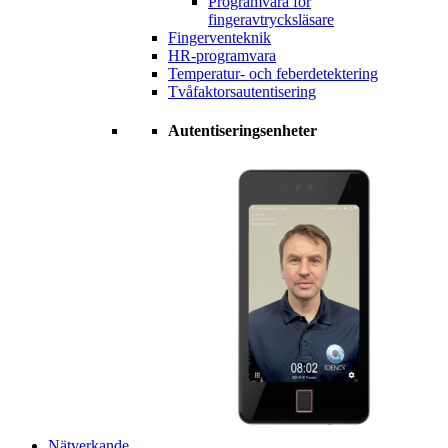
Programvara för
fingeravtrycksläsare
Fingerventeknik
HR-programvara
Temperatur- och feberdetektering
Tvåfaktorsautentisering
Autentiseringsenheter
Nätverkande