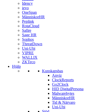
Idency
ievo
OneSpan
MänniskorHR
Peplink
RotaCloud
Safire
Sage HR
Sophos
ThreatDown
Uni-Ubi
VIPRE
WALLIX
ZKTeco
Hjälp
Kunskapsbas
Anviz
ClockReports
Go2Clock
HID DigitalPersona
Malwarebytes
MänniskorHR
Tid & Närvaro
Uni-Ubi
Stöd