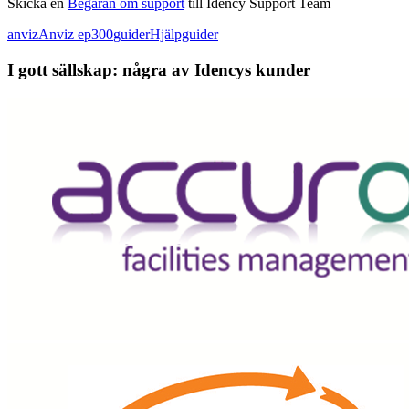
Skicka en
Begäran om support
till Idency Support Team
anviz
Anviz ep300
guider
Hjälpguider
I gott sällskap: några av Idencys kunder