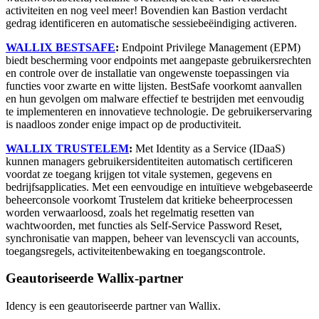
activiteiten en nog veel meer! Bovendien kan Bastion verdacht
gedrag identificeren en automatische sessiebeëindiging activeren.
WALLIX BESTSAFE
:
Endpoint Privilege Management (EPM)
biedt bescherming voor endpoints met aangepaste gebruikersrechten
en controle over de installatie van ongewenste toepassingen via
functies voor zwarte en witte lijsten. BestSafe voorkomt aanvallen
en hun gevolgen om malware effectief te bestrijden met eenvoudig
te implementeren en innovatieve technologie. De gebruikerservaring
is naadloos zonder enige impact op de productiviteit.
WALLIX TRUSTELEM
:
Met Identity as a Service (IDaaS)
kunnen managers gebruikersidentiteiten automatisch certificeren
voordat ze toegang krijgen tot vitale systemen, gegevens en
bedrijfsapplicaties. Met een eenvoudige en intuïtieve webgebaseerde
beheerconsole voorkomt Trustelem dat kritieke beheerprocessen
worden verwaarloosd, zoals het regelmatig resetten van
wachtwoorden, met functies als Self-Service Password Reset,
synchronisatie van mappen, beheer van levenscycli van accounts,
toegangsregels, activiteitenbewaking en toegangscontrole.
Geautoriseerde Wallix-partner
Idency is een geautoriseerde partner van Wallix.