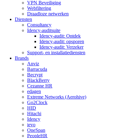
VPN Beveiliging
Webfiltering
Draadloze netwerken
Diensten
Consultancy
Idency-auditsuite
Idency-audit: Ontdek
Idency-audit: opsporen
Idency-audit: Verzeker
Support- en installatiediensten
Brands
Anviz
Barracuda
Becrypt
BlackBerry
Cezanne HR
edagen
Extreme Networks (Aerohive)
Go2Clock
HID
Hitachi
Idency
ievo
OneSpan
PeopleHR