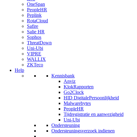
OneSpan
PeopleHR
Peplink
RotaCloud
Safire
Salie HR
Sophos
ThreatDown
Uni-Ubi
VIPRE
WALLIX
ZKTeco
Help
Kennisbank
Anviz
KlokRapporten
Go2Clock
HID DigitalePersoonlijkheid
Malwarebytes
PeopleHR
Tijdregistratie en aanwezigheid
Uni-Ubi
Ondersteuning
Ondersteuningsverzoek indienen