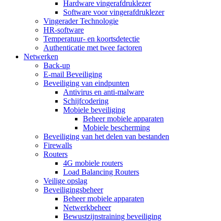
Hardware vingerafdruklezer
Software voor vingerafdruklezer
Vingerader Technologie
HR-software
Temperatuur- en koortsdetectie
Authenticatie met twee factoren
Netwerken
Back-up
E-mail Beveiliging
Beveiliging van eindpunten
Antivirus en anti-malware
Schijfcodering
Mobiele beveiliging
Beheer mobiele apparaten
Mobiele bescherming
Beveiliging van het delen van bestanden
Firewalls
Routers
4G mobiele routers
Load Balancing Routers
Veilige opslag
Beveiligingsbeheer
Beheer mobiele apparaten
Netwerkbeheer
Bewustzijnstraining beveiliging