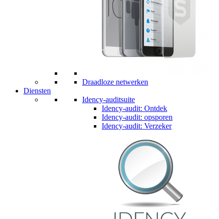
Draadloze netwerken
Diensten
Idency-auditsuite
Idency-audit: Ontdek
Idency-audit: opsporen
Idency-audit: Verzeker