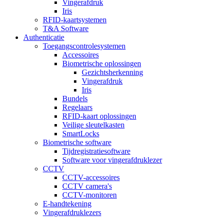
Vingerafdruk
Iris
RFID-kaartsystemen
T&A Software
Authenticatie
Toegangscontrolesystemen
Accessoires
Biometrische oplossingen
Gezichtsherkenning
Vingerafdruk
Iris
Bundels
Regelaars
RFID-kaart oplossingen
Veilige sleutelkasten
SmartLocks
Biometrische software
Tijdregistratiesoftware
Software voor vingerafdruklezer
CCTV
CCTV-accessoires
CCTV camera's
CCTV-monitoren
E-handtekening
Vingerafdruklezers