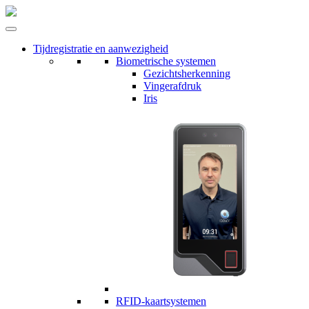
Tijdregistratie en aanwezigheid
Biometrische systemen
Gezichtsherkenning
Vingerafdruk
Iris
RFID-kaartsystemen