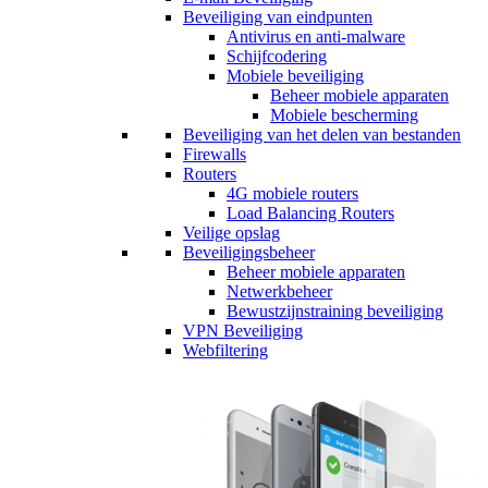
Beveiliging van eindpunten
Antivirus en anti-malware
Schijfcodering
Mobiele beveiliging
Beheer mobiele apparaten
Mobiele bescherming
Beveiliging van het delen van bestanden
Firewalls
Routers
4G mobiele routers
Load Balancing Routers
Veilige opslag
Beveiligingsbeheer
Beheer mobiele apparaten
Netwerkbeheer
Bewustzijnstraining beveiliging
VPN Beveiliging
Webfiltering