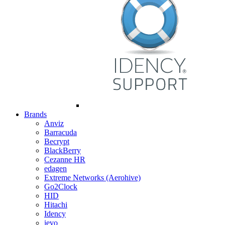
Brands
Anviz
Barracuda
Becrypt
BlackBerry
Cezanne HR
edagen
Extreme Networks (Aerohive)
Go2Clock
HID
Hitachi
Idency
ievo