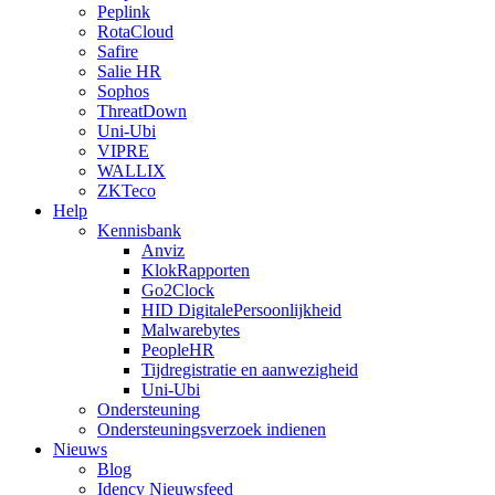
Peplink
RotaCloud
Safire
Salie HR
Sophos
ThreatDown
Uni-Ubi
VIPRE
WALLIX
ZKTeco
Help
Kennisbank
Anviz
KlokRapporten
Go2Clock
HID DigitalePersoonlijkheid
Malwarebytes
PeopleHR
Tijdregistratie en aanwezigheid
Uni-Ubi
Ondersteuning
Ondersteuningsverzoek indienen
Nieuws
Blog
Idency Nieuwsfeed