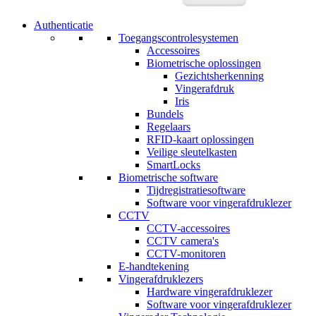
Authenticatie
Toegangscontrolesystemen
Accessoires
Biometrische oplossingen
Gezichtsherkenning
Vingerafdruk
Iris
Bundels
Regelaars
RFID-kaart oplossingen
Veilige sleutelkasten
SmartLocks
Biometrische software
Tijdregistratiesoftware
Software voor vingerafdruklezer
CCTV
CCTV-accessoires
CCTV camera's
CCTV-monitoren
E-handtekening
Vingerafdruklezers
Hardware vingerafdruklezer
Software voor vingerafdruklezer