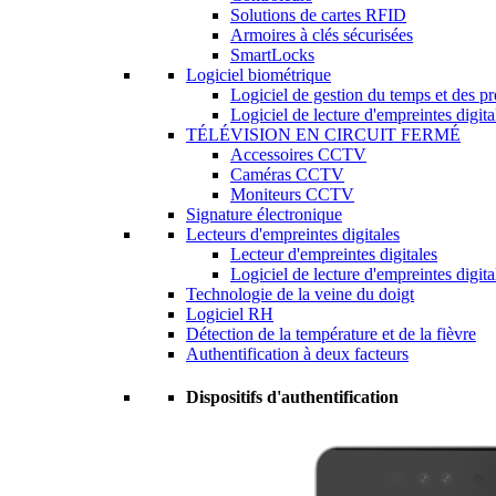
Solutions de cartes RFID
Armoires à clés sécurisées
SmartLocks
Logiciel biométrique
Logiciel de gestion du temps et des p
Logiciel de lecture d'empreintes digita
TÉLÉVISION EN CIRCUIT FERMÉ
Accessoires CCTV
Caméras CCTV
Moniteurs CCTV
Signature électronique
Lecteurs d'empreintes digitales
Lecteur d'empreintes digitales
Logiciel de lecture d'empreintes digita
Technologie de la veine du doigt
Logiciel RH
Détection de la température et de la fièvre
Authentification à deux facteurs
Dispositifs d'authentification