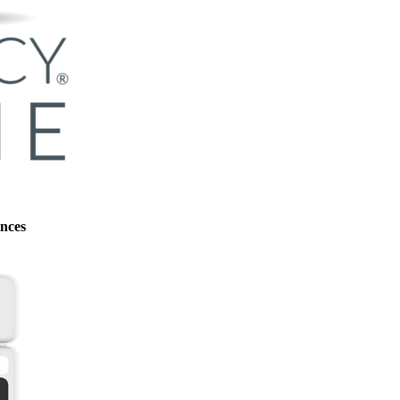
ences