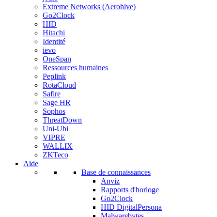
Extreme Networks (Aerohive)
Go2Clock
HID
Hitachi
Identité
ievo
OneSpan
Ressources humaines
Peplink
RotaCloud
Safire
Sage HR
Sophos
ThreatDown
Uni-Ubi
VIPRE
WALLIX
ZKTeco
Aide
Base de connaissances
Anviz
Rapports d'horloge
Go2Clock
HID DigitalPersona
Malwarebytes