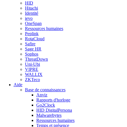
HID
Hitachi
Identité
ievo
OneSpan
Ressources humaines
Peplink
RotaCloud
Safire
Sage HR
Sophos
ThreatDown
Uni-Ubi
VIPRE
WALLIX
ZKTeco
Aide
Base de connaissances
Anviz
Rapports d'horloge
Go2Clock
HID DigitalPersona
Malwarebytes
Ressources humaines
Temps et présence