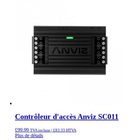
Contrôleur d'accès Anviz SC011
£
99.99
TVA incluse |
£
83.33
HTVA
Plus de détails