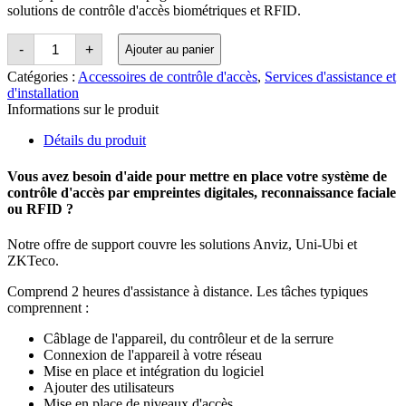
solutions de contrôle d'accès biométriques et RFID.
Quantité
-
+
Ajouter au panier
Access
Control
Catégories :
Accessoires de contrôle d'accès
,
Services d'assistance et
System
d'installation
Set-
Informations sur le produit
up
&
Détails du produit
Support
Vous avez besoin d'aide pour mettre en place votre système de
contrôle d'accès par empreintes digitales, reconnaissance faciale
ou RFID ?
Notre offre de support couvre les solutions Anviz, Uni-Ubi et
ZKTeco.
Comprend 2
heures d'assistance à distance. Les tâches typiques
comprennent :
Câblage de l'appareil, du contrôleur et de la serrure
Connexion de l'appareil à votre réseau
Mise en place et intégration du logiciel
Ajouter des utilisateurs
Mise en place de niveaux d'accès