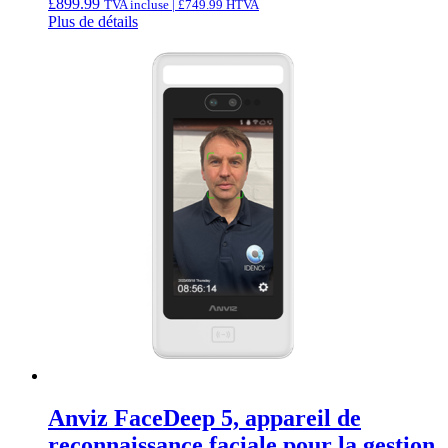
£
899.99
TVA incluse |
£
749.99
HTVA
Plus de détails
Anviz FaceDeep 5, appareil de
reconnaissance faciale pour la gestion