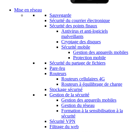
Mise en réseau
Sauvegarde
Sécurité du courrier électronique
Sécurité des points finaux
Antivirus et anti-logiciels
malveillants
Cryptage des disques
Sécurité mobile
Gestion des appareils mobiles
Protection mobile
Sécurité du partage de fichiers
Pare-feu
Routeurs
Routeurs cellulaires 4G
Routeurs à équilibrage de charge
Stockage sécurisé
Gestion de la sécurité
Gestion des appareils mobiles
Gestion du réseau
Formation à la sensibilisation à la
sécurité
Sécurité VPN
Filtrage du web