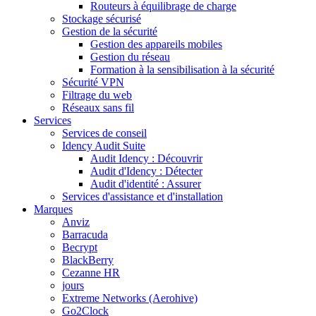
Routeurs à équilibrage de charge
Stockage sécurisé
Gestion de la sécurité
Gestion des appareils mobiles
Gestion du réseau
Formation à la sensibilisation à la sécurité
Sécurité VPN
Filtrage du web
Réseaux sans fil
Services
Services de conseil
Idency Audit Suite
Audit Idency : Découvrir
Audit d'Idency : Détecter
Audit d'identité : Assurer
Services d'assistance et d'installation
Marques
Anviz
Barracuda
Becrypt
BlackBerry
Cezanne HR
jours
Extreme Networks (Aerohive)
Go2Clock